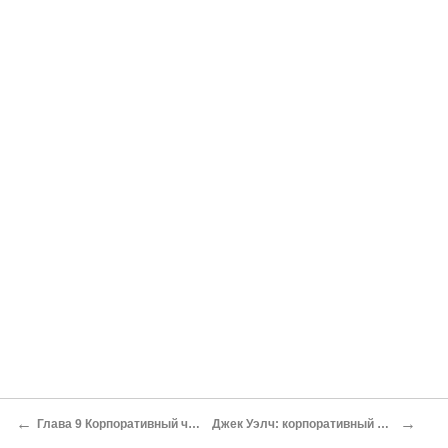
←
→
Глава 9 Корпоративный человек
Джек Уэлч: корпоративный человек