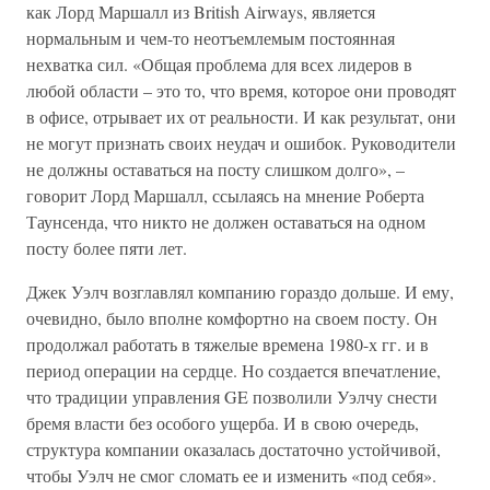
как Лорд Маршалл из British Airways, является
нормальным и чем-то неотъемлемым постоянная
нехватка сил. «Общая проблема для всех лидеров в
любой области – это то, что время, которое они проводят
в офисе, отрывает их от реальности. И как результат, они
не могут признать своих неудач и ошибок. Руководители
не должны оставаться на посту слишком долго», –
говорит Лорд Маршалл, ссылаясь на мнение Роберта
Таунсенда, что никто не должен оставаться на одном
посту более пяти лет.
Джек Уэлч возглавлял компанию гораздо дольше. И ему,
очевидно, было вполне комфортно на своем посту. Он
продолжал работать в тяжелые времена 1980-х гг. и в
период операции на сердце. Но создается впечатление,
что традиции управления GE позволили Уэлчу снести
бремя власти без особого ущерба. И в свою очередь,
структура компании оказалась достаточно устойчивой,
чтобы Уэлч не смог сломать ее и изменить «под себя».