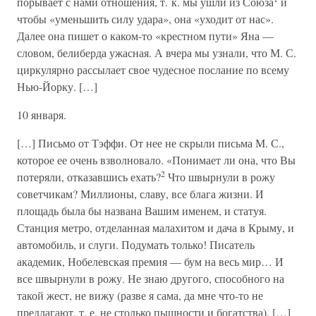
порывает с нами отношения, т. к. мы ушли из Союза
и
чтобы «уменьшить силу удара», она «уходит от нас».
Далее она пишет о каком-то «крестном пути» Яна —
словом, белиберда ужасная. А вчера мы узнали, что М. С.
циркулярно рассылает свое чудесное послание по всему
Нью-Йорку. […]
10 января.
[…] Письмо от Тэффи. От нее не скрыли письма М. С.,
которое ее очень взволновало. «Понимает ли она, что Вы
2
потеряли, отказавшись ехать?
Что швырнули в рожу
советчикам? Миллионы, славу, все блага жизни. И
площадь была бы названа Вашим именем, и статуя.
Станция метро, отделанная малахитом и дача в Крыму, и
автомобиль, и слуги. Подумать только! Писатель
академик, Нобелевская премия — бум на весь мир… И
все швырнули в рожу. Не знаю другого, способного на
такой жест, не вижу (разве я сама, да мне что-то не
предлагают, т, е. не столько пышности и богатства). […]