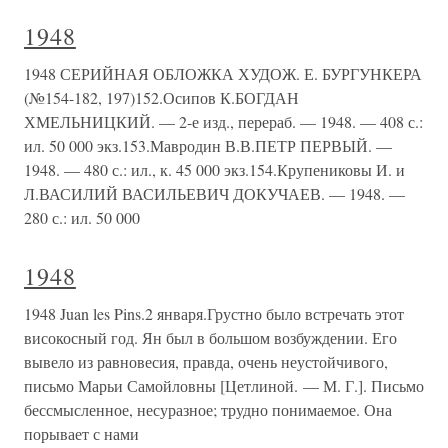
1948
1948 СЕРИЙНАЯ ОБЛОЖКА ХУДОЖ. Е. БУРГУНКЕРА
(№154-182, 197)152.Осипов К.БОГДАН
ХМЕЛЬНИЦКИЙ. — 2-е изд., перераб. — 1948. — 408 с.:
ил. 50 000 экз.153.Мавродин В.В.ПЕТР ПЕРВЫЙ. —
1948. — 480 с.: ил., к. 45 000 экз.154.Крупениковы И. и
Л.ВАСИЛИЙ ВАСИЛЬЕВИЧ ДОКУЧАЕВ. — 1948. —
280 с.: ил. 50 000
1948
1948 Juan les Pins.2 января.Грустно было встречать этот
високосный год. Ян был в большом возбуждении. Его
вывело из равновесия, правда, очень неустойчивого,
письмо Марьи Самойловны [Цетлиной. — М. Г.]. Письмо
бессмысленное, несуразное; трудно понимаемое. Она
порывает с нами