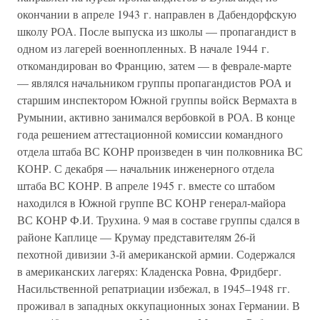
окончании в апреле 1943 г. направлен в Дабендорфскую
школу РОА. После выпуска из школы — пропагандист в
одном из лагерей военнопленных. В начале 1944 г.
откомандирован во Францию, затем — в феврале-марте
— являлся начальником группы пропагандистов РОА и
старшим инспектором Южной группы войск Вермахта в
Румынии, активно занимался вербовкой в РОА. В конце
года решением аттестационной комиссии командного
отдела штаба ВС КОНР произведен в чин полковника ВС
КОНР. С декабря — начальник инженерного отдела
штаба ВС КОНР. В апреле 1945 г. вместе со штабом
находился в Южной группе ВС КОНР генерал-майора
ВС КОНР Ф.И. Трухина. 9 мая в составе группы сдался в
районе Каплице — Крумау представителям 26-й
пехотной дивизии 3-й американской армии. Содержался
в американских лагерях: Кладенска Ровна, Фридберг.
Насильственной репатриации избежал, в 1945–1948 гг.
проживал в западных оккупационных зонах Германии. В