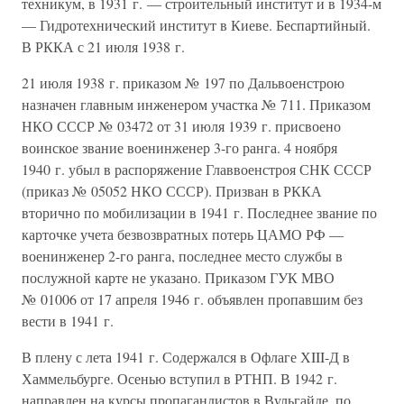
техникум, в 1931 г. — строительный институт и в 1934-м
— Гидротехнический институт в Киеве. Беспартийный.
В РККА с 21 июля 1938 г.
21 июля 1938 г. приказом № 197 по Дальвоенстрою
назначен главным инженером участка № 711. Приказом
НКО СССР № 03472 от 31 июля 1939 г. присвоено
воинское звание военинженер 3-го ранга. 4 ноября
1940 г. убыл в распоряжение Главвоенстроя СНК СССР
(приказ № 05052 НКО СССР). Призван в РККА
вторично по мобилизации в 1941 г. Последнее звание по
карточке учета безвозвратных потерь ЦАМО РФ —
военинженер 2-го ранга, последнее место службы в
послужной карте не указано. Приказом ГУК МВО
№ 01006 от 17 апреля 1946 г. объявлен пропавшим без
вести в 1941 г.
В плену с лета 1941 г. Содержался в Офлаге ХIII-Д в
Хаммельбурге. Осенью вступил в РТНП. В 1942 г.
направлен на курсы пропагандистов в Вульгайде, по