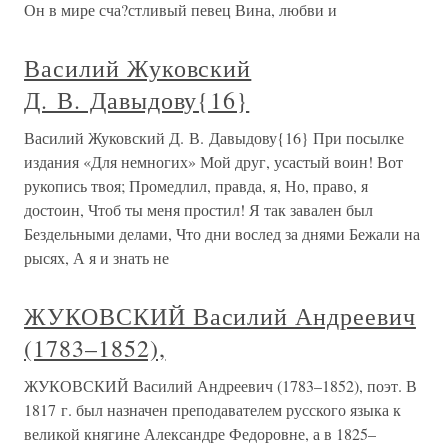
Он в мире сча?стливый певец Вина, любви и
Василий Жуковский
Д. В. Давыдову{16}
Василий Жуковский Д. В. Давыдову{16} При посылке
издания «Для немногих» Мой друг, усастый воин! Вот
рукопись твоя; Промедлил, правда, я, Но, право, я
достоин, Чтоб ты меня простил! Я так завален был
Бездельными делами, Что дни вослед за днями Бежали на
рысях, А я и знать не
ЖУКОВСКИЙ Василий Андреевич
(1783–1852),
ЖУКОВСКИЙ Василий Андреевич (1783–1852), поэт. В
1817 г. был назначен преподавателем русского языка к
великой княгине Александре Федоровне, а в 1825–