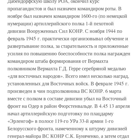
Дабендорфскую школу РОА, окончил курс
пропагандистов и был назначен командиром роты. В
ноябре был назначен командиром 1600-го (по немецкой
нумерации) артиллерийского полка 1-й пехотной
дивизии Вооруженных Сил КОНР. С ноября 1944 по
февраль 1945 г. практически организовывал обучение и
развертывание полка, за старательность и приложенные
усилия по повышению боеспособности полка награжден
командиром штаба формирования от Вермахта
полковником Вермахта Г.Д. Герре серебряной медалью
«для восточных народов». Всего имел несколько наград,
установленных для Восточных войск. В феврале 1945 г.
произведен в чин подполковника ВС КОНР. 6 марта
вместе с полком в составе дивизии убыл на Восточный
фронт на Одер в район Фюрстенвальде. В 4.45 13 апреля
начал артиллерийскую подготовку по плацдарму
«Эрленгоф» в полосе 119-го УРа 33-й армии 1-го
Белорусского фронта, намеченному к штурму дивизией
генерал-майора ВС КОНР С.К. Буняченко, а затем отдал