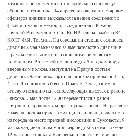
команду о перенесении артиллерийского огня вглубь
обороны противника. 14 апреля на совещании старших
офицеров дивизии высказался за вывод соединения с
фронта и марш в Чехию для соединения с Южной
группой Вооруженных Сил КОНР генерал-майора ВС
КОНР Ф.И. Трухина. На совещании старших офицеров
дивизии 2 мая высказался за вмешательство дивизии в
Пражское восстание и оказание помощи чешским
повстанцам. Во второй половине дня 5 мая, командуя
вверенным полком, выступил на Прагу в составе
дивизии. Обеспечивал артиллерийское прикрытие 1-го,
2-го и 4-го полков в боях за Прагу 6–7 мая, занимал
огневую позицию на господствующих высотах в районе
Злихова, 7 мая после 12.00 переместился в район
Петршина, продолжая корректировать огонь. На рассвете
8 мая, выполняя приказ командира дивизии, вывел полк
из города на место прежней дислокации в Сухомасты. 9
мая командовал полком при марше дивизии на Пльзень.
12 мая после приказа Буняченко о роспуске дивизии