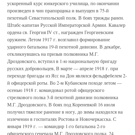
ускоренный курс юнкерского училища, по окончании
произведен в чин прапорщика и выпущен в 75-й
пехотный Севастопольский полк. В боях трижды ранен.
Штабс-капитан Русской Императорской Армии. Кавалер
ордена св. Георгия IV ст., награжден Георгиевским
оружием. Летом 1917 г. возглавил формирование
ударного батальона 19-й пехотной дивизии. В декабре,
откликнувшись на призыв полковника М.Г.
Дроздовского, вступил в 1-ю национальную бригаду
русских добровольцев, В марте — апреле 1918 г. при
переходе бригады из Ясс на Дон являлся фельдфебелем 2-
й офицерской роты. Во 2-м Кубанском походе летом —
осенью 1918 г. командовал ротой офицерского
стрелкового полка 3-й пехотной дивизии полковника
М.Г. Дроздовского, В боях под Кореневкой 16 июля
получил тяжелое ранение в ногу, до зимы находился на
излечении в госпиталях Ростова и Новочеркасска. С
января 1919 г. — командир 1-го батальона 2-го
офицерского генерала М.Г. Дроздовского полка, 24