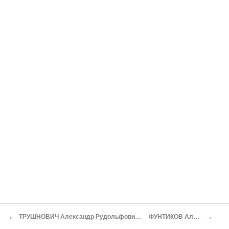
←
→
ТРУШНОВИЧ Александр Рудольфович (до перехода в православие — Рудольф)
ФУНТИКОВ Алексей Афанасьевич