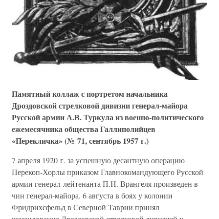
Памятный коллаж с портретом начальника
Дроздовской стрелковой дивизии генерал-майора
Русской армии А.В. Туркула из военно-политического
ежемесячника общества Галлиполийцев
«Перекличка» (№ 71, сентябрь 1957 г.)
7 апреля 1920 г. за успешную десантную операцию
Перекоп-Хорлы приказом Главнокомандующего Русской
армии генерал-лейтенанта П.Н. Врангеля произведен в
чин генерал-майора. 6 августа в боях у колонии
Фридрихсфельд в Северной Таврии принял
командование Дроздовской стрелковой дивизией у