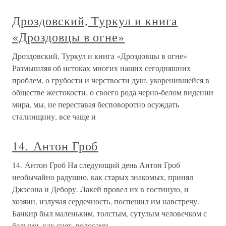
Дроздовский, Туркул и книга
«Дроздовцы в огне»
Дроздовский, Туркул и книга «Дроздовцы в огне»
Размышляя об истоках многих наших сегодняшних
проблем, о грубости и черствости душ, укоренившейся в
обществе жестокости, о своего рода черно-белом видении
мира, мы, не переставая бесповоротно осуждать
сталинщину, все чаще и
14. Антон Гроб
14. Антон Гроб На следующий день Антон Гроб
необычайно радушно, как старых знакомых, принял
Джэсона и Дебору. Лакей провел их в гостиную, и
хозяин, излучая сердечность, поспешил им навстречу.
Банкир был маленьким, толстым, сутулым человечком с
белыми, как снег, волосами,