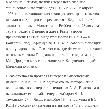
в Берлине Осимой, получая через него главные
финансовые инвестиции для РНСУВ[277]. В апреле
1938 г. по постановлению французского правительства
выслан из Франции и переселился в Берлин. После
заключения пакта Молотова — Риббентропа 23 августа
1939 г. уехал в Италию и жил в Риме, а после
прекращения активной деятельности РНСУВ — в
Болгарии, под Софией[278]. В 1943 г. совершил поездку
в оккупированный Севастополь, где безуспешно пытался
отыскать могилы Генерального штаба генерал-майора
М.Г. Дроздовского и полковника В.Б. Туцевича в районе
Малахова кургана.
С самого начала проявлял интерес к Власовскому
движению и ВС КОНР, однако очень настороженно
воспринимался генерал-лейтенантом А. А. Власовым и
начальником его штаба генерал-майором Ф.И.
Трухиным[279]. Лишь в декабре 1944 г. вступил в ВС
КОНР с сохранением чина и в начале 1945 г. приступил