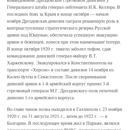
Генерального штаба генерал-лейтенанта Н.К. Келлера. В
последних боях за Крым в конце октября — начале
ноября Дроздовская дивизия сыграла решающую роль в
контрнаступлении стратегического резерва Русской
армии под Юшунью, обеспечила успешную эвакуацию
армии и беженцев, понеся при этом наименьшие потери.
В конце октября 1920 г. тяжело заболел тифом, сдав
командование дивизией генерал-майору В.Т.
Харжевскому. Эвакуировался в Константинополь на
транспорте «Херсон» в составе дивизии 14 ноября из
Килен-бухты в Севастополе. После сворачивания
дивизий армии в 1-й армейский корпус принял 3-й
стрелковый генерала М.Г. Дроздовского полк пехотной
дивизии 1-го армейского корпуса.
Во главе чинов полка находился в Галлиполи с 23 ноября
1920 г. по 31 августа 1921 г., затем до 1922 г. — в
Болгарии. В последующее время жил в Париже, являлся
одним из видных генералов РОВС, постоянно настаивал