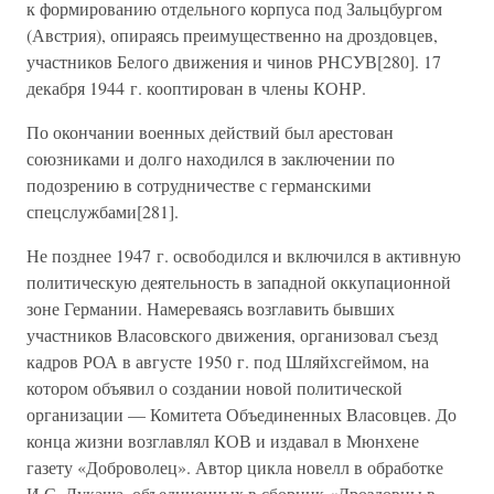
к формированию отдельного корпуса под Зальцбургом
(Австрия), опираясь преимущественно на дроздовцев,
участников Белого движения и чинов РНСУВ[280]. 17
декабря 1944 г. кооптирован в члены КОНР.
По окончании военных действий был арестован
союзниками и долго находился в заключении по
подозрению в сотрудничестве с германскими
спецслужбами[281].
Не позднее 1947 г. освободился и включился в активную
политическую деятельность в западной оккупационной
зоне Германии. Намереваясь возглавить бывших
участников Власовского движения, организовал съезд
кадров РОА в августе 1950 г. под Шляйхсгеймом, на
котором объявил о создании новой политической
организации — Комитета Объединенных Власовцев. До
конца жизни возглавлял КОВ и издавал в Мюнхене
газету «Доброволец». Автор цикла новелл в обработке
И.С. Лукаша, объединенных в сборник «Дроздовцы в