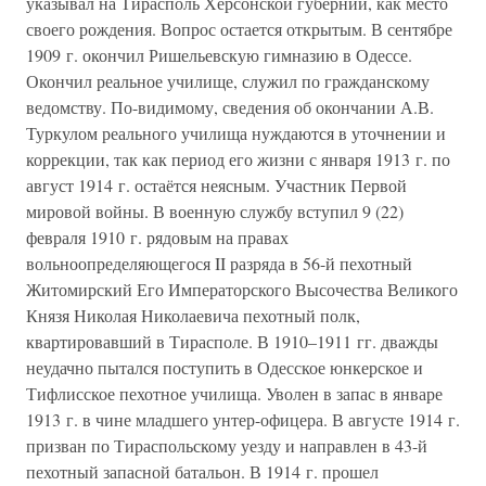
указывал на Тирасполь Херсонской губернии, как место
своего рождения. Вопрос остается открытым. В сентябре
1909 г. окончил Ришельевскую гимназию в Одессе.
Окончил реальное училище, служил по гражданскому
ведомству. По-видимому, сведения об окончании А.В.
Туркулом реального училища нуждаются в уточнении и
коррекции, так как период его жизни с января 1913 г. по
август 1914 г. остаётся неясным. Участник Первой
мировой войны. В военную службу вступил 9 (22)
февраля 1910 г. рядовым на правах
вольноопределяющегося II разряда в 56-й пехотный
Житомирский Его Императорского Высочества Великого
Князя Николая Николаевича пехотный полк,
квартировавший в Тирасполе. В 1910–1911 гг. дважды
неудачно пытался поступить в Одесское юнкерское и
Тифлисское пехотное училища. Уволен в запас в январе
1913 г. в чине младшего унтер-офицера. В августе 1914 г.
призван по Тираспольскому уезду и направлен в 43-й
пехотный запасной батальон. В 1914 г. прошел