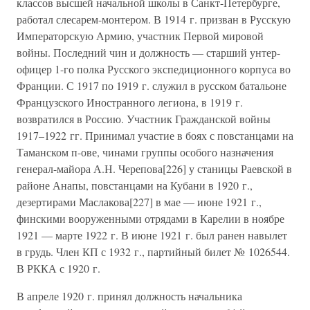
классов высшей начальной школы в Санкт-Петербурге,
работал слесарем-монтером. В 1914 г. призван в Русскую
Императорскую Армию, участник Первой мировой
войны. Последний чин и должность — старший унтер-
офицер 1-го полка Русского экспедиционного корпуса во
Франции. С 1917 по 1919 г. служил в русском батальоне
Французского Иностранного легиона, в 1919 г.
возвратился в Россию. Участник Гражданской войны
1917–1922 гг. Принимал участие в боях с повстанцами на
Таманском п-ове, чинами группы особого назначения
генерал-майора А.Н. Черепова[226] у станицы Раевской в
районе Анапы, повстанцами на Кубани в 1920 г.,
дезертирами Маслакова[227] в мае — июне 1921 г.,
финскими вооруженными отрядами в Карелии в ноябре
1921 — марте 1922 г. В июне 1921 г. был ранен навылет
в грудь. Член КП с 1932 г., партийный билет № 1026544.
В РККА с 1920 г.
В апреле 1920 г. принял должность начальника