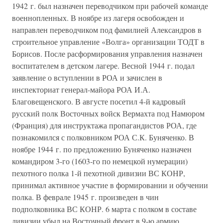
1942 г. был назначен переводчиком при рабочей команде
военнопленных. В ноябре из лагеря освобожден и
направлен переводчиком под фамилией Александров в
строительное управление «Волга» организации ТОДТ в
Борисов. После расформирования управления назначен
воспитателем в детском лагере. Весной 1944 г. подал
заявление о вступлении в РОА и зачислен в
инспекториат генерал-майора РОА И.А.
Благовещенского. В августе посетил 4-й кадровый
русский полк Восточных войск Вермахта под Намюром
(Франция) для инструктажа пропагандистов РОА, где
познакомился с полковником РОА С.К. Буняченко. В
ноябре 1944 г. по предложению Буняченко назначен
командиром 3-го (1603-го по немецкой нумерации)
пехотного полка 1-й пехотной дивизии ВС КОНР,
принимал активное участие в формировании и обучении
полка. В феврале 1945 г. произведен в чин
подполковника ВС КОНР. 6 марта с полком в составе
дивизии убыл на Восточный фронт в 9-ю армию