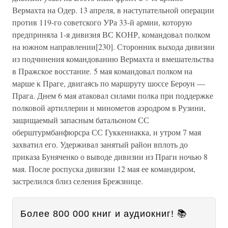
Вермахта на Одер. 13 апреля, в наступательной операции
против 119-го советского УРа 33-й армии, которую
предприняла 1-я дивизия ВС КОНР, командовал полком
на южном направлении[230]. Сторонник выхода дивизии
из подчинения командованию Вермахта и вмешательства
в Пражское восстание. 5 мая командовал полком на
марше к Праге, двигаясь по маршруту шоссе Бероун —
Прага. Днем 6 мая атаковал силами полка при поддержке
полковой артиллерии и минометов аэродром в Рузини,
защищаемый запасным батальоном СС
оберштурмбанфюрсра СС Гуккеннакка, и утром 7 мая
захватил его. Удерживал занятый район вплоть до
приказа Буняченко о выводе дивизии из Праги ночью 8
мая. После роспуска дивизии 12 мая ее командиром,
застрелился близ селения Брежзнице.
Более 800 000 книг и аудиокниг! 📚