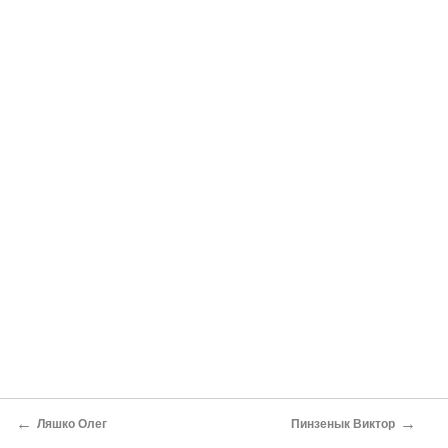
←
→
Ляшко Олег
Пинзенык Виктор