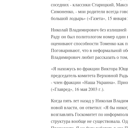
соседних - классики Старицкий, Макс
Симоненко, - мои родители всегда гов
большой лодырь» («Газета», 15 января 2
Николай Владимирович без излишней с
Раду он был политологом номер один в
оценивают способности Томенко как по
Поговаривают, что в неформальной обс
Владимирович любит рассказать о том,
«Я нахожусь во фракции Виктора Ющенк
председатель комитета Верховной Рады
- член фракции «Наша Украина». Приор
(«Главред», 16 мая 2003 г.).
Когда пять лет назад у Николая Владим
новой власти, он ответил: «Я бы нико
возглавлять Госкомитет по информполи
структура вообще не существовала. Од
Президенте. Я не буду работать в его