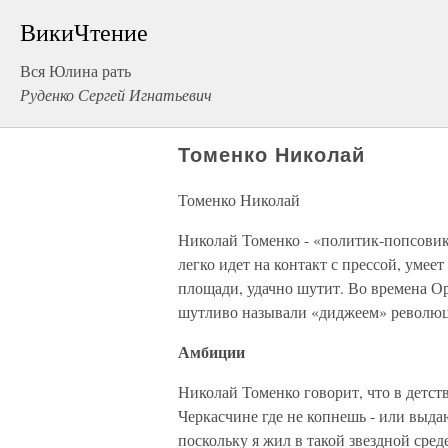
ВикиЧтение
Вся Юлина рать
Руденко Сергей Игнатьевич
Томенко Николай
Томенко Николай
Николай Томенко - «политик-попсовик»
легко идет на контакт с прессой, уме
площади, удачно шутит. Во времена 
шутливо называли «диджеем» револю
Амбиции
Николай Томенко говорит, что в детств
Черкасчине где не копнешь - или выда
поскольку я жил в такой звездной сред