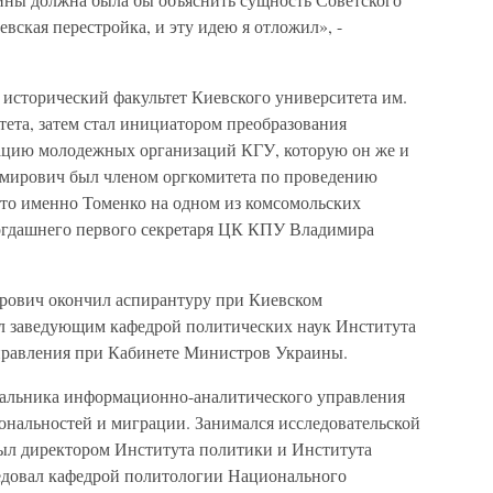
евская перестройка, и эту идею я отложил», -
 исторический факультет Киевского университета им.
ета, затем стал инициатором преобразования
ацию молодежных организаций КГУ, которую он же и
имирович был членом оргкомитета по проведению
что именно Томенко на одном из комсомольских
огдашнего первого секретаря ЦК КПУ Владимира
рович окончил аспирантуру при Киевском
ал заведующим кафедрой политических наук Института
правления при Кабинете Министров Украины.
начальника информационно-аналитического управления
нальностей и миграции. Занимался исследовательской
Был директором Института политики и Института
едовал кафедрой политологии Национального