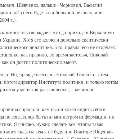
имович, Шевченко, дальше - Чорновил, Василий
орили: «Из него будет или большой человек, или
004 г.).
кромности утверждает, что до прихода в Верховную
 Украине. Хотя его коллеги довольно скептически
литического аналитика. Это, правда, его не огорчает.
тановке, как правило, во время застолья, Николай
 как он достиг политических высот.
о. Но, прежде всего, я - Николай Томенко, затем
, потом директор Института политики, и только потом
итеты у меня так расставлены», - заявил он
ировича спросили, кем бы он хотел видеть себя в
гда не согласился быть ни министром информации, ни
тике. Я считаю, нужно сделать все, чтобы такая
но могу сказать: кем я не буду при Викторе Ющенко-
 Президентской администрации» («Сегодня», 23 января