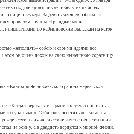
Томенко подтвердился: после победы на выборах
ого вице-премьера. За девять месяцев работы во
нился провалом группы «Грынджолы» на
л, инициативами по кабминовским вылазкам на каток
остью «заполнять» собою и своими идеями все
я. В этом он очень похож на свою нынешнюю соратницу
Малые Канивцы Чернобаевского района Черкасской
не. «Когда я вернулся из армии, то думал написать
и оккупантами». Собирался осветить два момента,
Прежде всего, психологические изменения в сознании
попал на войну, а в двадцать вернулся к мирной жизни.
ойны должна была бы объяснить сущность Советского