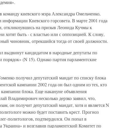
демия».
в команду киевского мэра Александра Омельченко,
и информации Киевского горсовета. В марте 2001 года
и, откликнувшись на призыв Леонида Кучмы к
и хотят быть - с властью или с оппозицией. К слову,
нный чиновник, отрекшийся тогда от своей должности.
ыл выдвинут кандидатом в народные депутаты по
 порядок» (N 15). Однако партия парламентские
Томенко получил депутатский мандат по списку блока
ентской кампании 2002 года он был одним из тех, кто
 кампании блока. Еще накануне объявления
лай Владимирович несколько дерзко заявил, что,
зам, он получит депутатский мандат, хотя и является N
а политологе можно будет поставить крест. Прогноз
лег-политологов, подтвердился. Он попал в
а Украина» и возглавив парламентский Комитет по