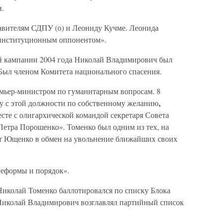
и.
авителям СДПУ (о) и Леониду Кучме. Леонида
«институционным оппонентом».
ой кампании 2004 года Николай Владимирович был
ыл членом Комитета национального спасения.
ремьер-министром по гуманитарным вопросам. 8
,
вку с этой должности по собственному желанию
есте с олигархической командой секретаря Совета
етра Порошенко». Томенко был одним из тех, на
нт Ющенко в обмен на увольнение ближайших своих
Реформы и порядок».
Николай Томенко баллотировался по списку Блока
Николай Владимирович возглавлял партийный список