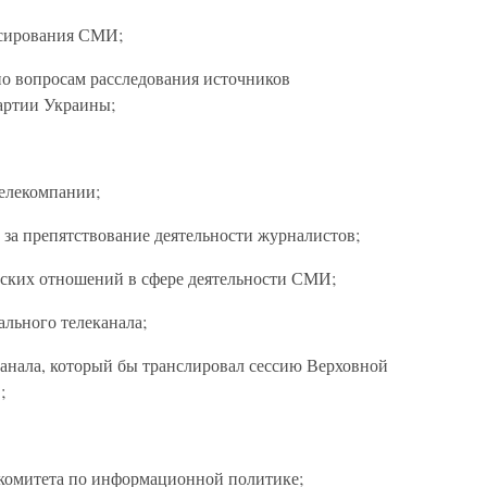
нсирования СМИ;
по вопросам расследования источников
артии Украины;
елекомпании;
 за препятствование деятельности журналистов;
еских отношений в сфере деятельности СМИ;
льного телеканала;
канала, который бы транслировал сессию Верховной
;
о комитета по информационной политике;