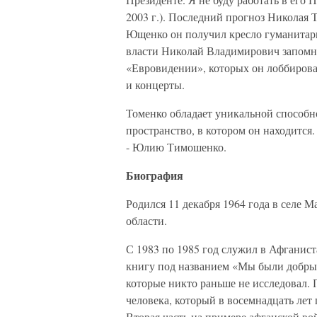
2003 г.). Последний прогноз Николая 
Ющенко он получил кресло гуманитарн
власти Николай Владимирович запом
«Евровидении», которых он лоббирова
и концерты.
Томенко обладает уникальной способн
пространство, в котором он находитс
- Юлию Тимошенко.
Биография
Родился 11 декабря 1964 года в селе 
области.
С 1983 по 1985 год служил в Афганиста
книгу под названием «Мы были добрым
которые никто раньше не исследовал. 
человека, который в восемнадцать лет 
Вторая часть на примере афганской в