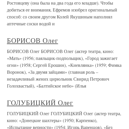
Ростовцеву (она была на два года его младше). Чтобы
добиться ее внимания, Ефремов изобрел оригинальный
способ: со своим другом Колей Якушиным наполнял
аптечные соски водой и
БОРИСОВ Олег
БОРИСОВ Олег БОРИСОВ Олег (актер театра, кино:
«Мать» (1956; паяльщик-подпольщик), «Город зажигает
огни» (1958; Сергей Ерошин), «Киевлянка» (1959; Фимка
Воронок), «За двумя зайцами» (главная роль –
незадачливый жених цирюльник Свирид Петрович
Голохвастый), «Балтийское небо» (Илья
ГОЛУБИЦКИЙ Олег
ГОЛУБИЦКИЙ Олег ГОЛУБИЦКИЙ Олег (актер театра,
кино: «Донецкие шахтеры» (1950; Карпенко),
«Испытание верности» (1954; Игорь Варенцов), «Без