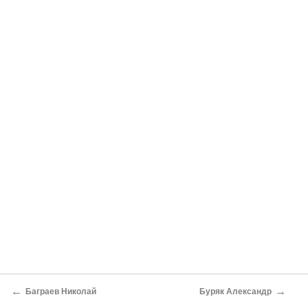
←
→
Баграев Николай
Буряк Александр