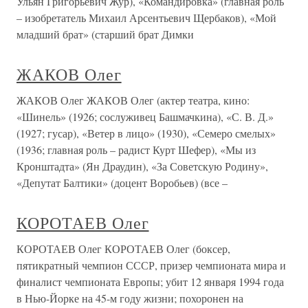
Ульян Григорьевич Жур), «Командировка» (главная роль
– изобретатель Михаил Арсентьевич Щербаков), «Мой
младший брат» (старший брат Димки
ЖАКОВ Олег
ЖАКОВ Олег ЖАКОВ Олег (актер театра, кино:
«Шинель» (1926; сослуживец Башмачкина), «С. В. Д.»
(1927; гусар), «Ветер в лицо» (1930), «Семеро смелых»
(1936; главная роль – радист Курт Шефер), «Мы из
Кронштадта» (Ян Драудин), «За Советскую Родину»,
«Депутат Балтики» (доцент Воробьев) (все –
КОРОТАЕВ Олег
КОРОТАЕВ Олег КОРОТАЕВ Олег (боксер,
пятикратный чемпион СССР, призер чемпионата мира и
финалист чемпионата Европы; убит 12 января 1994 года
в Нью-Йорке на 45-м году жизни; похоронен на