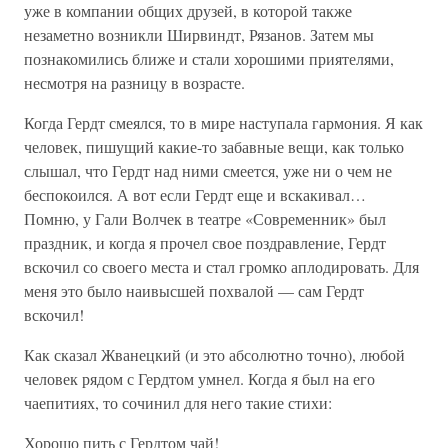
уже в компании общих друзей, в которой также
незаметно возникли Ширвиндт, Рязанов. Затем мы
познакомились ближе и стали хорошими приятелями,
несмотря на разницу в возрасте.
Когда Гердт смеялся, то в мире наступала гармония. Я как
человек, пишущий какие-то забавные вещи, как только
слышал, что Гердт над ними смеется, уже ни о чем не
беспокоился. А вот если Гердт еще и вскакивал…
Помню, у Гали Волчек в театре «Современник» был
праздник, и когда я прочел свое поздравление, Гердт
вскочил со своего места и стал громко аплодировать. Для
меня это было наивысшей похвалой — сам Гердт
вскочил!
Как сказал Жванецкий (и это абсолютно точно), любой
человек рядом с Гердтом умнел. Когда я был на его
чаепитиях, то сочинил для него такие стихи:
Хорошо пить с Гердтом чай!