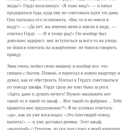
жиды!» Гердт воскликнул: «Я тоже жид!» — и начал
продираться туда, куда ему не советовала идти эта дама.
Она пыталась его остановить: «Вас-то я не имела в
виду!» — «Да нет, вы именно меня и имели в виду, —
ответил Гердт. — И я этому рад!» Он вообще был
довольно задирист, мог вступиться за кого-то на улице,
не боялся ответить на оскорбление, не боялся говорить
правду.
Зяма очень любил свою машину и вообще все, что
связано с бытом. Помню, я переехал в новую квартиру и
думал, как ее обустроить. Поехал к Гердту советоваться
по поводу шкафа. Гердт сразу же взял быка за рога:
«Здесь даже и думать нечего! Нужно заказывать вот
такой-то и такой-то шкаф… Вот такой-то фабрики… Тебе
нравится мое предложение?!» Я не успевал ответить
«да», как он уже восклицал: «Это блестящий повод
выпить!» — и уже доставал рюмки. Этот шкаф,
«выпитый» с Гердтом, до сих пор стоит в моей квартире