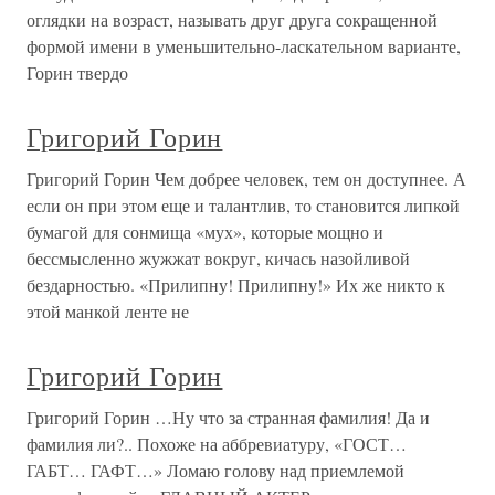
оглядки на возраст, называть друг друга сокращенной
формой имени в уменьшительно-ласкательном варианте,
Горин твердо
Григорий Горин
Григорий Горин Чем добрее человек, тем он доступнее. А
если он при этом еще и талантлив, то становится липкой
бумагой для сонмища «мух», которые мощно и
бессмысленно жужжат вокруг, кичась назойливой
бездарностью. «Прилипну! Прилипну!» Их же никто к
этой манкой ленте не
Григорий Горин
Григорий Горин …Ну что за странная фамилия! Да и
фамилия ли?.. Похоже на аббревиатуру, «ГОСТ…
ГАБТ… ГАФТ…» Ломаю голову над приемлемой