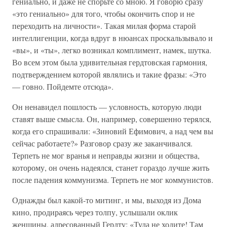
гениально, и даже не спорьте со мною. Я говорю сразу
«это гениально» для того, чтобы окончить спор и не
переходить на личности». Такая милая форма старой
интеллигенции, когда вдруг в нюансах проскальзывало и
«вы», и «ты», легко возникал комплимент, намек, шутка.
Во всем этом была удивительная гердтовская гармония,
подтверждением которой являлись и такие фразы: «Это
— говно. Пойдемте отсюда».
Он ненавидел пошлость — условность, которую люди
ставят выше смысла. Он, например, совершенно терялся,
когда его спрашивали: «Зиновий Ефимович, а над чем вы
сейчас работаете?» Разговор сразу же заканчивался.
Терпеть не мог вранья и неправды жизни и общества,
которому, он очень надеялся, станет гораздо лучше жить
после падения коммунизма. Терпеть не мог коммунистов.
Однажды был какой-то митинг, и мы, выходя из Дома
кино, продираясь через толпу, услышали оклик
женщины, адресованный Гердту: «Туда не ходите! Там