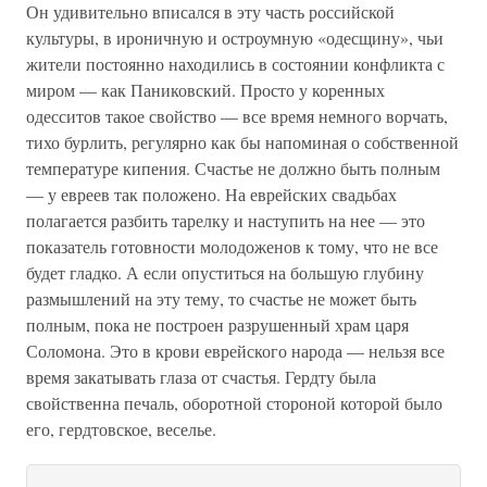
Он удивительно вписался в эту часть российской
культуры, в ироничную и остроумную «одесщину», чьи
жители постоянно находились в состоянии конфликта с
миром — как Паниковский. Просто у коренных
одесситов такое свойство — все время немного ворчать,
тихо бурлить, регулярно как бы напоминая о собственной
температуре кипения. Счастье не должно быть полным
— у евреев так положено. На еврейских свадьбах
полагается разбить тарелку и наступить на нее — это
показатель готовности молодоженов к тому, что не все
будет гладко. А если опуститься на большую глубину
размышлений на эту тему, то счастье не может быть
полным, пока не построен разрушенный храм царя
Соломона. Это в крови еврейского народа — нельзя все
время закатывать глаза от счастья. Гердту была
свойственна печаль, оборотной стороной которой было
его, гердтовское, веселье.