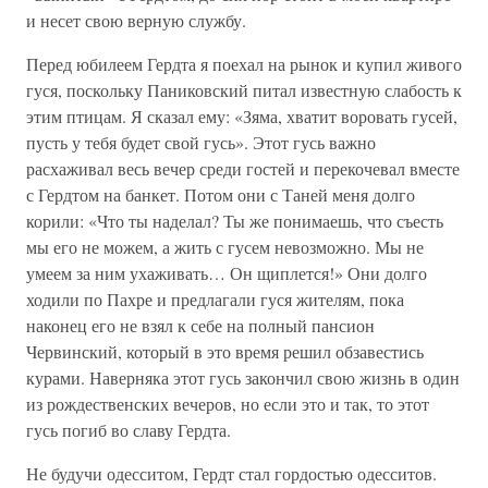
и несет свою верную службу.
Перед юбилеем Гердта я поехал на рынок и купил живого
гуся, поскольку Паниковский питал известную слабость к
этим птицам. Я сказал ему: «Зяма, хватит воровать гусей,
пусть у тебя будет свой гусь». Этот гусь важно
расхаживал весь вечер среди гостей и перекочевал вместе
с Гердтом на банкет. Потом они с Таней меня долго
корили: «Что ты наделал? Ты же понимаешь, что съесть
мы его не можем, а жить с гусем невозможно. Мы не
умеем за ним ухаживать… Он щиплется!» Они долго
ходили по Пахре и предлагали гуся жителям, пока
наконец его не взял к себе на полный пансион
Червинский, который в это время решил обзавестись
курами. Наверняка этот гусь закончил свою жизнь в один
из рождественских вечеров, но если это и так, то этот
гусь погиб во славу Гердта.
Не будучи одесситом, Гердт стал гордостью одесситов.