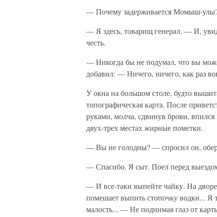
— Почему задерживается Момыш-улы
— Я здесь, товарищ генерал. — И, уви
честь.
— Никогда бы не подумал, что вы може
добавил: — Ничего, ничего, как раз в
У окна на большом столе, будто вышита
топографическая карта. После приветс
руками, молча, сдвинув брови, впился
двух-трех местах жирные пометки.
— Вы не голодны? — спросил он, обер
— Спасибо. Я сыт. Поел перед выездом
— И все-таки выпейте чайку. На дворе 
помешает выпить стопочку водки... Я т
малость... — Не поднимая глаз от карт