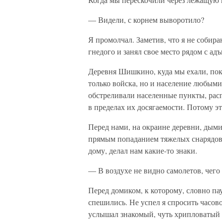
— Видели, с корнем выворотило?
Я промолчал. Заметив, что я не собира
гнедого и занял свое место рядом с ад
Деревня Шишкино, куда мы ехали, пока
только войска, но и население любым
обстреливали населенные пункты, рас
в пределах их досягаемости. Потому э
Перед нами, на окраине деревни, дым
прямым попаданием тяжелых снарядов.
дому, делал нам какие-то знаки.
— В воздухе не видно самолетов, чег
Перед домиком, к которому, словно п
спешились. Не успел я спросить часовог
услышал знакомый, чуть хрипловатый 