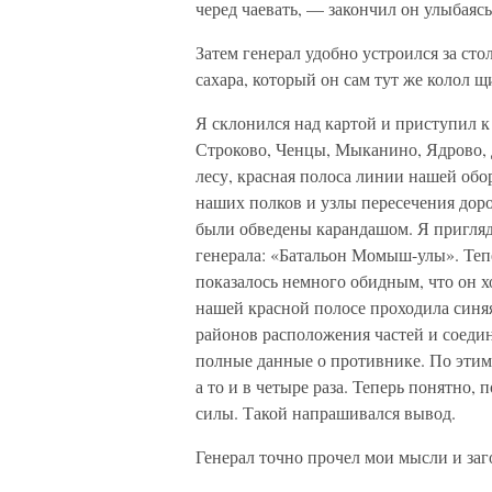
черед чаевать, — закончил он улыбаясь
Затем генерал удобно устроился за сто
сахара, который он сам тут же колол 
Я склонился над картой и приступил к
Строково, Ченцы, Мыканино, Ядрово, 
лесу, красная полоса линии нашей обо
наших полков и узлы пересечения доро
были обведены карандашом. Я пригляд
генерала: «Батальон Момыш-улы». Тепе
показалось немного обидным, что он х
нашей красной полосе проходила синя
районов расположения частей и соедин
полные данные о противнике. По этим
а то и в четыре раза. Теперь понятно,
силы. Такой напрашивался вывод.
Генерал точно прочел мои мысли и заго