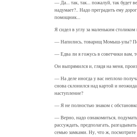
— Да... так, так... пожалуй, так будет в
надумает?.. Надо преградить ему доро
помощник...
Я сидел в углу за маленьким столиком 
— Напились, товарищ Момыш-улы? Подо
— Едва ли я гожусь в советчики вам, 
Он выпрямился и, глядя на меня, прои
— На деле иногда у вас неплохо получ
снова склонился над картой и неожида
наступление?
— Я не полностью знаком с обстановко
— Верно, надо ознакомиться, подумать
рассуждать, предполагать, разгадывать
семью замками. Ну, что ж, посмотрите 