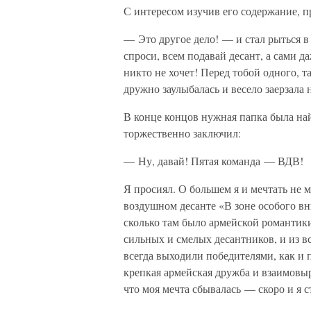
С интересом изучив его содержание, пр
— Это другое дело! — и стал рыться в 
спроси, всем подавай десант, а сами да
никто не хочет! Перед тобой одного, т
дружно заулыбалась и весело заерзала 
В конце концов нужная папка была най
торжественно заключил:
— Ну, давай! Пятая команда — ВДВ!
Я просиял. О большем я и мечтать не 
воздушном десанте «В зоне особого вн
сколько там было армейской романти
сильных и смелых десантников, и из 
всегда выходили победителями, как и 
крепкая армейская дружба и взаимовыр
что моя мечта сбывалась — скоро и я с