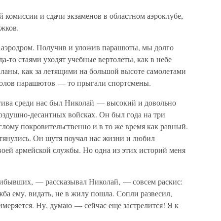
 комиссии и сдачи экзаменов в областном аэроклубе,
жков.
аэродром. Получив и уложив парашюты, мы долго
да-то стаями уходят учебные вертолеты, как в небе
ланы, как за летящими на большой высоте самолетами
полов парашютов — то прыгали спортсмены.
тива среди нас был Николай — высокий и довольно
оздушно-десантных войсках. Он был года на три
ослому покровительственно и в то же время как равный.
 тянулись. Он шутя поучал нас жизни и любил
воей армейской службы. Но одна из этих историй меня
бывших, — рассказывал Николай, — совсем раскис:
ба ему, видать, не в жилу пошла. Сопли развесил,
римеряется. Ну, думаю — сейчас еще застрелится! Я к