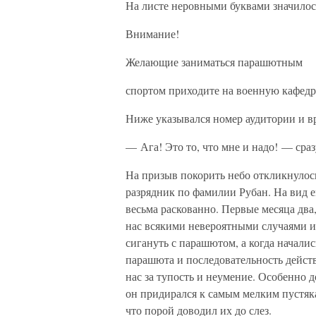
На листе неровными буквами значилос
Внимание!
Желающие заниматься парашютным
спортом приходите на военную кафедр
Ниже указывался номер аудитории и вр
— Ага! Это то, что мне и надо! — сра
На призыв покорить небо откликнулось
разрядник по фамилии Рубан. На вид е
весьма раскованно. Первые месяца два
нас всякими невероятными случаями из
сигануть с парашютом, а когда началис
парашюта и последовательность дейст
нас за тупость и неумение. Особенно 
он придирался к самым мелким пустяка
что порой доводил их до слез.