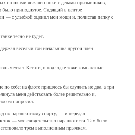
рых стопками лежали папки с делами призывников,
ех было приподнятое. Сидящий в центре
и — с улыбкой оценил мои мощи и, полистав папку с
анке тесно не будет.
держал веселый тон начальника другой член
знь мечтал. Кстати, в подлодке тоже компактные
е по себе: на флоте пришлось бы служить не два, а три
олкнула меня действовать более решительно и,
олосом попросил:
ряд по парашютному спорту, — и передал
сток — мое свидетельство парашютиста. Там было
ответствовало трем выполненным прыжкам.