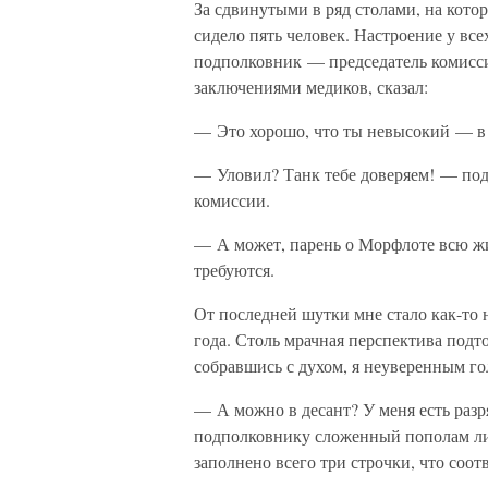
За сдвинутыми в ряд столами, на кото
сидело пять человек. Настроение у вс
подполковник — председатель комисси
заключениями медиков, сказал:
— Это хорошо, что ты невысокий — в т
— Уловил? Танк тебе доверяем! — под
комиссии.
— А может, парень о Морфлоте всю жи
требуются.
От последней шутки мне стало как-то н
года. Столь мрачная перспектива подт
собравшись с духом, я неуверенным г
— А можно в десант? У меня есть раз
подполковнику сложенный пополам ли
заполнено всего три строчки, что со