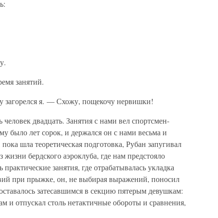
ь:
у.
емя занятий.
зу загорелся я. — Схожу, пощекочу нервишки!
 человек двадцать. Занятия с нами вел спортсмен-
му было лет сорок, и держался он с нами весьма и
, пока шла теоретическая подготовка, Рубан запугивал
 жизни бердского аэроклуба, где нам предстояло
ь практические занятия, где отрабатывалась укладка
вий при прыжке, он, не выбирая выражений, поносил
доставалось затесавшимся в секцию пятерым девушкам:
м и отпускал столь нетактичные обороты и сравнения,