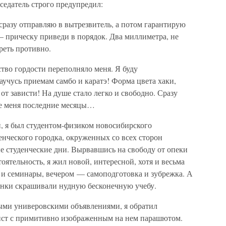
седатель строго предупредил:
сразу отправляю в вытрезвитель, а потом гарантирую
— прическу приведи в порядок. Два миллиметра, не
реть противно.
ство гордости переполняло меня. Я буду
сь приемам самбо и каратэ! Форма цвета хаки,
от зависти! На душе стало легко и свободно. Сразу
е меня последние месяцы…
й, я был студентом-физиком новосибирского
енческого городка, окруженных со всех сторон
е студенческие дни. Вырвавшись на свободу от опеки
оятельность, я жил новой, интересной, хотя и весьма
и семинары, вечером — самоподготовка и зубрежка. А
инки скрашивали нудную бесконечную учебу.
ными универовскими объявлениями, я обратил
ист с примитивно изображенным на нем парашютом.