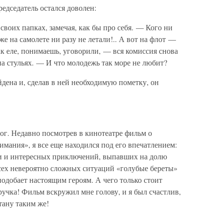
едседатель остался доволен:
своих папках, замечая, как бы про себя. — Кого ни
же на самолете ни разу не летали!.. А вот на флот —
ак еле, понимаешь, уговорили, — вся комиссия снова
на стульях. — И что молодежь так море не любит?
дена и, сделав в ней необходимую пометку, он
мог. Недавно посмотрев в кинотеатре фильм о
имания», я все еще находился под его впечатлением:
ки и интересных приключений, выпавших на долю
всех невероятно сложных ситуаций «голубые береты»
подобает настоящим героям. А чего только стоит
учка! Фильм вскружил мне голову, и я был счастлив,
тану таким же!