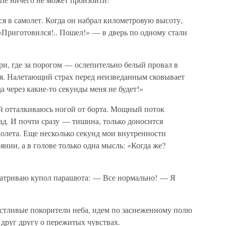
я в самолет. Когда он набрал километровую высоту,
«Приготовился!.. Пошел!» — в дверь по одному стали
ери, где за порогом — ослепительно белый провал в
ся. Налетающий страх перед неизведанным сковывает
да через какие-то секунды меня не будет!»
й отталкиваюсь ногой от борта. Мощный поток
зад. И почти сразу — тишина, только доносится
олета. Еще несколько секунд мои внутренности
нии, а в голове только одна мысль: «Когда же?
атриваю купол парашюта: — Все нормально! — Я
стливые покорители неба, идем по заснеженному полю
 друг другу о пережитых чувствах.