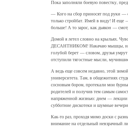
Пока заполняли боевую повестку, пред
— Кого на сбор приносят под руки — 
только стройбат. Имей в виду! И еще 
больше! А то зарос, как дьякон — смот
Домой я летел словно на крыльях. Чув
ДЕСАНТНИКОМ! Накачаю мышцы, научу
голубой берет — словом, друзья умрут 
отступили тягостные мысли, мучивши
А ведь еще совсем недавно, этой зимо
университета. Там, в общежитиях студ
сосновым бором, протекали мои бурны
родителей и получив тем самым самост
напряженной жизнью: днем — лекции 
субботние дискотеки и шумные вечер
Как-то раз, проходя мимо доски с раз
внимание на отдельный невзрачный л