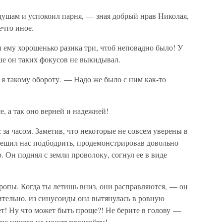
душам и успокоил парня, — зная добрый нрав Николая,
что иное.
л ему хорошенько разика три, чтоб неповадно было! У
ше он таких фокусов не выкидывал.
я такому обороту. — Надо же было с ним как-то
, а так оно верней и надежней!
за часом. Заметив, что некоторые не совсем уверены в
решил нас подбодрить, продемонстрировав довольно
 Он поднял с земли проволоку, согнул ее в виде
ропы. Когда ты летишь вниз, они расправляются, — он
ительно, из синусоиды она вытянулась в ровную
! Ну что может быть проще?! Не берите в голову —
пе ничего не может произойти!