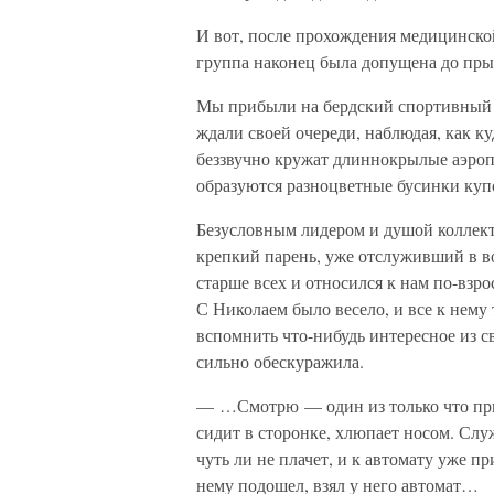
И вот, после прохождения медицинской
группа наконец была допущена до пры
Мы прибыли на бердский спортивный 
ждали своей очереди, наблюдая, как ку
беззвучно кружат длиннокрылые аэроп
образуются разноцветные бусинки ку
Безусловным лидером и душой коллек
крепкий парень, уже отслуживший в в
старше всех и относился к нам по-взр
С Николаем было весело, и все к нему
вспомнить что-нибудь интересное из с
сильно обескуражила.
— …Смотрю — один из только что при
сидит в сторонке, хлюпает носом. Служ
чуть ли не плачет, и к автомату уже п
нему подошел, взял у него автомат…