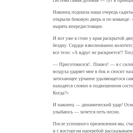
Наконец подошла наша очередь садитьс
открыли боковую дверь и по команде: 
нырять впередистоящие.
И вот уже я стою у края раскрытой дв
бездну. Сердце взволнованно колотит
все тело: «А вдруг не раскроется?! Тог
— Приготовился!.. Пошел! — я с сило
воздуха ударяет мне в бок и сносит на
затихающее урчание удаляющегося сам
находятся словно в подвешенном состоя
Когда?»
И наконец — динамический удар! Осм
улыбаюсь — хочется петь песни.
После успешного приземления мы, сча
и с восторгом наперебой рассказываем