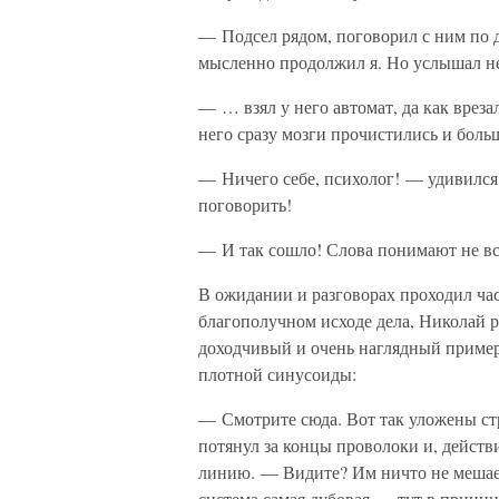
— Подсел рядом, поговорил с ним по 
мысленно продолжил я. Но услышал не
— … взял у него автомат, да как вреза
него сразу мозги прочистились и боль
— Ничего себе, психолог! — удивился 
поговорить!
— И так сошло! Слова понимают не все
В ожидании и разговорах проходил час 
благополучном исходе дела, Николай 
доходчивый и очень наглядный пример.
плотной синусоиды:
— Смотрите сюда. Вот так уложены ст
потянул за концы проволоки и, действ
линию. — Видите? Им ничто не мешает
система самая дубовая — тут в принци