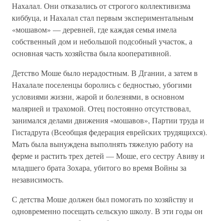
Нахалал. Они отказались от строгого коллективизма
киббуца, и Нахалал стал первым экспериментальным
«мошавом» — деревней, где каждая семья имела
собственный дом и небольшой подсобный участок, а
основная часть хозяйства была кооперативной.
Детство Моше было нерадостным. В Дгании, а затем в
Нахалале поселенцы боролись с бедностью, убогими
условиями жизни, жарой и болезнями, в основном
малярией и трахомой. Отец постоянно отсутствовал,
занимался делами движения «мошавов», Партии труда и
Гистадрута (Всеобщая федерация еврейских трудящихся).
Мать была вынуждена выполнять тяжелую работу на
ферме и растить трех детей — Моше, его сестру Авиву и
младшего брата Зохара, убитого во время Войны за
независимость.
С детства Моше должен был помогать по хозяйству и
одновременно посещать сельскую школу. В эти годы он