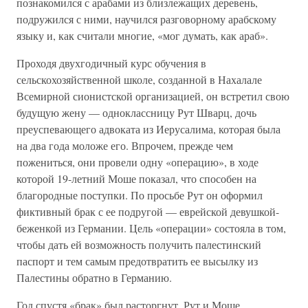
познакомился с арабами из близлежащих деревень,
подружился с ними, научился разговорному арабскому
языку и, как считали многие, «мог думать, как араб».
Проходя двухгодичный курс обучения в
сельскохозяйственной школе, созданной в Нахалале
Всемирной сионистской организацией, он встретил свою
будущую жену — одноклассницу Рут Шварц, дочь
преуспевающего адвоката из Иерусалима, которая была
на два года моложе его. Впрочем, прежде чем
пожениться, они провели одну «операцию», в ходе
которой 19-летний Моше показал, что способен на
благородные поступки. По просьбе Рут он оформил
фиктивный брак с ее подругой — еврейской девушкой-
беженкой из Германии. Цель «операции» состояла в том,
чтобы дать ей возможность получить палестинский
паспорт и тем самым предотвратить ее высылку из
Палестины обратно в Германию.
Год спустя «брак» был расторгнут. Рут и Моше