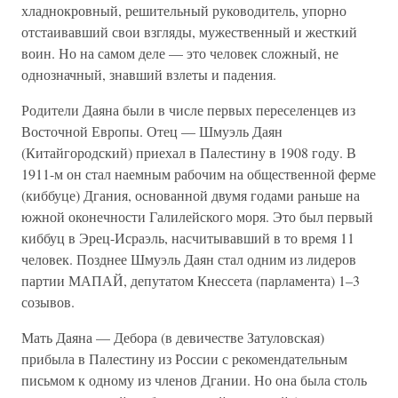
хладнокровный, решительный руководитель, упорно
отстаивавший свои взгляды, мужественный и жесткий
воин. Но на самом деле — это человек сложный, не
однозначный, знавший взлеты и падения.
Родители Даяна были в числе первых переселенцев из
Восточной Европы. Отец — Шмуэль Даян
(Китайгородский) приехал в Палестину в 1908 году. В
1911-м он стал наемным рабочим на общественной ферме
(киббуце) Дгания, основанной двумя годами раньше на
южной оконечности Галилейского моря. Это был первый
киббуц в Эрец-Исраэль, насчитывавший в то время 11
человек. Позднее Шмуэль Даян стал одним из лидеров
партии МАПАЙ, депутатом Кнессета (парламента) 1–3
созывов.
Мать Даяна — Дебора (в девичестве Затуловская)
прибыла в Палестину из России с рекомендательным
письмом к одному из членов Дгании. Но она была столь