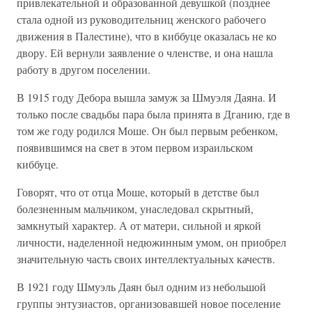
привлекательной и образованной девушкой (позднее
стала одной из руководительниц женского рабочего
движения в Палестине), что в киббуце оказалась не ко
двору. Ей вернули заявление о членстве, и она нашла
работу в другом поселении.
В 1915 году Дебора вышла замуж за Шмуэля Даяна. И
только после свадьбы пара была принята в Дганию, где в
том же году родился Моше. Он был первым ребенком,
появившимся на свет в этом первом израильском
киббуце.
Говорят, что от отца Моше, который в детстве был
болезненным мальчиком, унаследовал скрытный,
замкнутый характер. А от матери, сильной и яркой
личности, наделенной недюжинным умом, он приобрел
значительную часть своих интеллектуальных качеств.
В 1921 году Шмуэль Даян был одним из небольшой
группы энтузиастов, организовавшей новое поселение