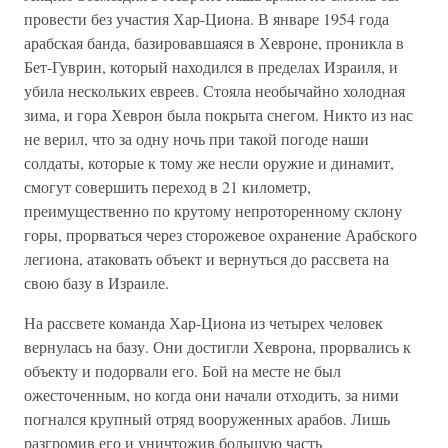
провести без участия Хар-Циона. В январе 1954 года
арабская банда, базировавшаяся в Хевроне, проникла в
Бет-Гуврин, который находился в пределах Израиля, и
убила нескольких евреев. Стояла необычайно холодная
зима, и гора Хеврон была покрыта снегом. Никто из нас
не верил, что за одну ночь при такой погоде наши
солдаты, которые к тому же несли оружие и динамит,
смогут совершить переход в 21 километр,
преимущественно по крутому непроторенному склону
горы, прорваться через сторожевое охранение Арабского
легиона, атаковать объект и вернуться до рассвета на
свою базу в Израиле.
На рассвете команда Хар-Циона из четырех человек
вернулась на базу. Они достигли Хеврона, прорвались к
объекту и подорвали его. Бой на месте не был
ожесточенным, но когда они начали отходить, за ними
погнался крупный отряд вооруженных арабов. Лишь
разгромив его и уничтожив большую часть