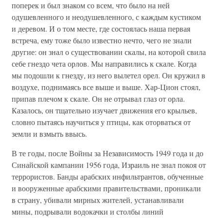
поперек и был знаком со всем, что было на ней
одушевленного и неодушевленного, с каждым кустиком
и деревом. И о том месте, где состоялась наша первая
встреча, ему тоже было известно нечто, чего не знали
другие: он знал о существовании скалы, на которой свила
себе гнездо чета орлов. Мы направились к скале. Когда
мы подошли к гнезду, из него вылетел орел. Он кружил в
воздухе, поднимаясь все выше и выше. Хар-Цион стоял,
припав плечом к скале. Он не отрывал глаз от орла.
Казалось, он тщательно изучает движения его крыльев,
словно пытаясь научиться у птицы, как оторваться от
земли и взмыть ввысь.
В те годы, после Войны за Независимость 1949 года и до
Синайской кампании 1956 года, Израиль не знал покоя от
террористов. Банды арабских инфильтрантов, обученные
и вооруженные арабскими правительствами, проникали
в страну, убивали мирных жителей, устанавливали
мины, подрывали водокачки и столбы линий