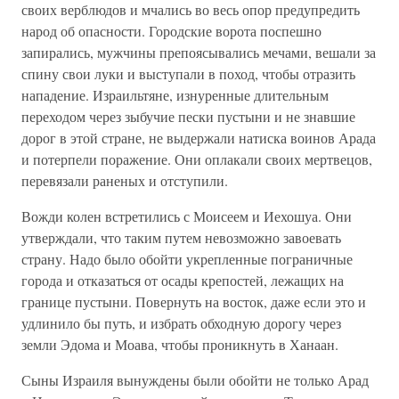
своих верблюдов и мчались во весь опор предупредить
народ об опасности. Городские ворота поспешно
запирались, мужчины препоясывались мечами, вешали за
спину свои луки и выступали в поход, чтобы отразить
нападение. Израильтяне, изнуренные длительным
переходом через зыбучие пески пустыни и не знавшие
дорог в этой стране, не выдержали натиска воинов Арада
и потерпели поражение. Они оплакали своих мертвецов,
перевязали раненых и отступили.
Вожди колен встретились с Моисеем и Иехошуа. Они
утверждали, что таким путем невозможно завоевать
страну. Надо было обойти укрепленные пограничные
города и отказаться от осады крепостей, лежащих на
границе пустыни. Повернуть на восток, даже если это и
удлинило бы путь, и избрать обходную дорогу через
земли Эдома и Моава, чтобы проникнуть в Ханаан.
Сыны Израиля вынуждены были обойти не только Арад