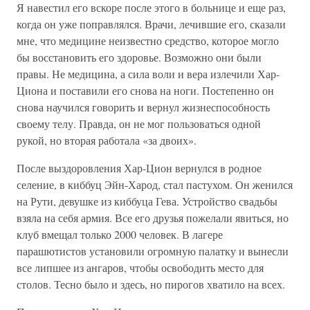
Я навестил его вскоре после этого в больнице и еще раз,
когда он уже поправлялся. Врачи, лечившие его, сказали
мне, что медицине неизвестно средство, которое могло
бы восстановить его здоровье. Возможно они были
правы. Не медицина, а сила воли и вера излечили Хар-
Циона и поставили его снова на ноги. Постепенно он
снова научился говорить и вернул жизнеспособность
своему телу. Правда, он не мог пользоваться одной
рукой, но вторая работала «за двоих».
После выздоровления Хар-Цион вернулся в родное
селение, в киббуц Эйн-Харод, стал пастухом. Он женился
на Рути, девушке из киббуца Гева. Устройство свадьбы
взяла на себя армия. Все его друзья пожелали явиться, но
клуб вмещал только 2000 человек. В лагере
парашютистов установили огромную палатку и вынесли
все липшее из ангаров, чтобы освободить место для
столов. Тесно было и здесь, но пирогов хватило на всех.