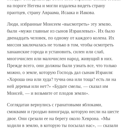
на пороге Негева и могли издалека видеть страну
праотцев, страну Авраама, Исаака и Иакова.
Люди, избранные Моисеем «высмотреть» эту землю,
были «мужи главные из сынов Израилевых». Их было
двенадцать человек, по одному от каждого колена. Их
миссия заключалась не только в том, чтобы осмотреть
ханаанские города и установить, силен или слаб,
многочислен или малочислен народ, живущий в них.
Прежде всего, они должны были узнать все, что только
можно, о земле, которую Господь дал сынам Израиля:
«Хороша она или худа? тучна она или тоща? есть ли на
ней деревья или нет?» «Будьте смелы, — сказал им
Моисей, — и возьмите от плодов земли».
Соглядатаи вернулись с гранатовыми яблоками,
смоквами и гроздью винограда, которую несли на шесте
двое. Они срезали ее на берегу около Хеврона. «Мы
ходили в землю, в которую ты посылал нас», — сказали