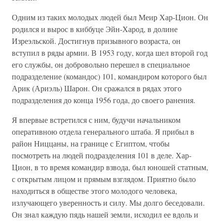
Одним из таких молодых людей был Меир Хар-Цион. Он
родился и вырос в киббуце Эйн-Харод, в долине
Изреэльской. Достигнув призывного возраста, он
вступил в ряды армии. В 1953 году, когда шел второй год
его службы, он добровольно перешел в специальное
подразделение (командос) 101, командиром которого был
Арик (Ариэль) Шарон. Он сражался в рядах этого
подразделения до конца 1956 года, до своего ранения.
Я впервые встретился с ним, будучи начальником
оперативною отдела генерального штаба. Я прибыл в
район Ниццаны, на границе с Египтом, чтобы
посмотреть на людей подразделения 101 в деле. Хар-
Цион, в то время командир взвода, был юношей статным,
с открытым лицом и прямым взглядом. Приятно было
находиться в обществе этого молодого человека,
излучающего уверенность и силу. Мы долго беседовали.
Он знал каждую пядь нашей земли, исходил ее вдоль и