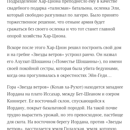
Подразделение Хар-Циона преподнесло ему в качестве
свадебного подарка «талисман» батальона, осленка Эли,
который свободно разгуливал по лагерю. Было принято
торжественное решение, что отныне армия будет
сражаться без своего осленка и что тот станет главной
опорой хозяйства Хар-Циона.
Вскоре после этого Хар-Цион решил построить свой дом
и на гребне «Звезды ветров» устроил ранчо. Он назвал
его Ахуззат-Шошанна («Поместье Шошанны»), по имени
своей покойной сестры, которая была убита бедуинами,
когда она прогуливалась в окрестностях Эйн-Геди…
Гора «Звезда ветров» (Кохав ха-Рухот) находится западнее
Иордана на плато Иссахар, между Бет-Шеаном и озером
Киннерет. Ее восточный склон, спускающийся к
Иордану, покрыт базальтовой породой. На такой почве
трудно вырастить урожай, но это превосходное, пастбище
для скота. На восточном берегу Иордана, против «Звезды
ветров», расстилается земля Гиладская, земля, которую