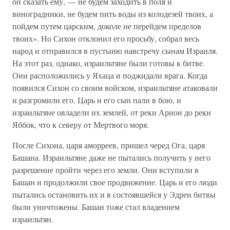
он сказать ему, — не будем заходить в поля и
виноградники, не будем пить воды из колодезей твоих, а
пойдем путем царским, доколе не перейдем пределов
твоих». Но Сихон отклонил его просьбу, собрал весь
народ и отправился в пустыню навстречу сынам Израиля.
На этот раз, однако, израильтяне были готовы к битве.
Они расположились у Яхаца и поджидали врага. Когда
появился Сихон со своим войском, израильтяне атаковали
и разгромили его. Царь и его сын пали в бою, и
израильтяне овладели их землей, от реки Арнон до реки
Яббок, что к северу от Мертвого моря.
После Сихона, царя аморреев, пришел черед Ога, царя
Башана. Израильтяне даже не пытались получить у него
разрешение пройти через его земли. Они вступили в
Башан и продолжили свое продвижение. Царь и его люди
пытались остановить их и в состоявшейся у Эдреи битвы
были уничтожены. Башан тоже стал владением
израильтян.