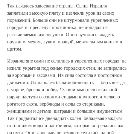
Так началось завоевание страны. Сыны Израиля
заплатили высокую плату и извлекли урок из своих
поражений. Больше они не штурмовали укрепленных
городов и, преследуя противника, не попадали в
расставляемые им ловушки. Они научились владеть
оружием: мечом, луком, пращoй, метательным копьем и
щитом.
Израильтяне сами не селились в укрепленных городах, не
искали укрытия под сенью городских стен, не запирались
за воротами и засовами. Их сила состояла в постоянном
движении. Их паролем была мобильность — быть всегда
в марше, бросок и победа! За воинами шел остальной
народ: пастухи со своими стадами крупного и мелкого
рогатого скота, верблюды и ослы со стариками,
женщинами и детьми, шатрами и большим имуществом.
Так продвигались двенадцать колен, овладевая каждым
источником воды и пастбищем, которые встречались им
на пути. Они завоевывали землю и селились на ней.