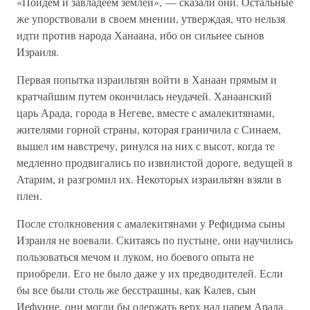
«Пойдем и завладеем землей», — сказали они. Остальные
же упорствовали в своем мнении, утверждая, что нельзя
идти против народа Ханаана, ибо он сильнее сынов
Израиля.
Первая попытка израильтян войти в Ханаан прямым и
кратчайшим путем окончилась неудачей. Ханаанский
царь Арада, города в Негеве, вместе с амалекитянами,
жителями горной страны, которая граничила с Синаем,
вышел им навстречу, ринулся на них с высот, когда те
медленно продвигались по извилистой дороге, ведущей в
Атарим, и разгромил их. Некоторых израильтян взяли в
плен.
После столкновения с амалекитянами у Рефидима сыны
Израиля не воевали. Скитаясь по пустыне, они научились
пользоваться мечом и луком, но боевого опыта не
приобрели. Его не было даже у их предводителей. Если
бы все были столь же бесстрашны, как Калев, сын
Иефунне, они могли бы одержать верх над царем Арада.