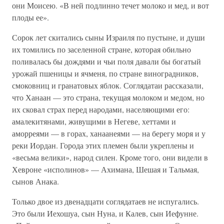
они Моисею. «В ней подлинно течет молоко и мед, и вот
плоды ее».
Сорок лет скитались сыны Израиля по пустыне, и души
их томились по заселенной стране, которая обильно
поливалась бы дождями и чьи поля давали бы богатый
урожай пшеницы и ячменя, по стране виноградников,
смоковниц и гранатовых яблок. Соглядатаи рассказали,
что Ханаан — это страна, текущая молоком и медом, но
их сковал страх перед народами, населяющими его:
амалекитянами, живущими в Негеве, хеттами и
аморреями — в горах, ханаанеями — на берегу моря и у
реки Иордан. Города этих племен были укреплены и
«весьма велики», народ силен. Кроме того, они видели в
Хевроне «исполинов» — Ахимана, Шешая и Тальмая,
сынов Анака.
Только двое из двенадцати соглядатаев не испугались.
Это были Иехошуа, сын Нуна, и Калев, сын Иефунне.