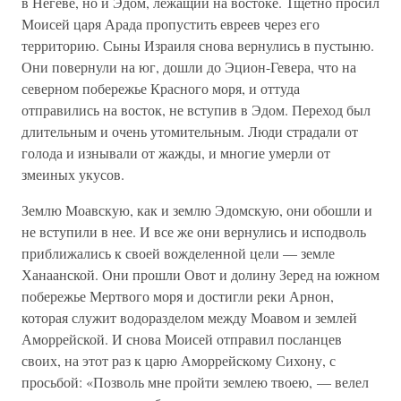
в Негеве, но и Эдом, лежащий на востоке. Тщетно просил
Моисей царя Арада пропустить евреев через его
территорию. Сыны Израиля снова вернулись в пустыню.
Они повернули на юг, дошли до Эцион-Гевера, что на
северном побережье Красного моря, и оттуда
отправились на восток, не вступив в Эдом. Переход был
длительным и очень утомительным. Люди страдали от
голода и изнывали от жажды, и многие умерли от
змеиных укусов.
Землю Моавскую, как и землю Эдомскую, они обошли и
не вступили в нее. И все же они вернулись и исподволь
приближались к своей вожделенной цели — земле
Ханаанской. Они прошли Овот и долину Зеред на южном
побережье Мертвого моря и достигли реки Арнон,
которая служит водоразделом между Моавом и землей
Аморрейской. И снова Моисей отправил посланцев
своих, на этот раз к царю Аморрейскому Сихону, с
просьбой: «Позволь мне пройти землею твоею, — велел