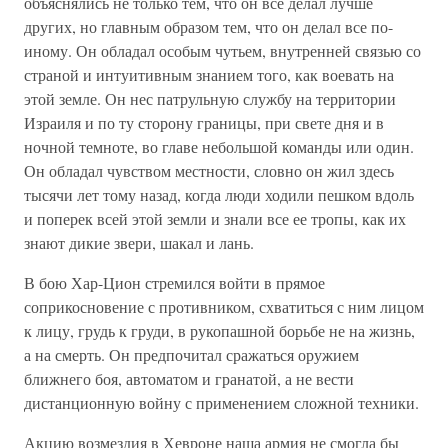
объяснялись не только тем, что он все делал лучше
других, но главным образом тем, что он делал все по-
иному. Он обладал особым чутьем, внутренней связью со
страной и интуитивным знанием того, как воевать на
этой земле. Он нес патрульную службу на территории
Израиля и по ту сторону границы, при свете дня и в
ночной темноте, во главе небольшой команды или один.
Он обладал чувством местности, словно он жил здесь
тысячи лет тому назад, когда люди ходили пешком вдоль
и поперек всей этой земли и знали все ее тропы, как их
знают дикие звери, шакал и лань.
В бою Хар-Цион стремился войти в прямое
соприкосновение с противником, схватиться с ним лицом
к лицу, грудь к груди, в рукопашной борьбе не на жизнь,
а на смерть. Он предпочитал сражаться оружием
ближнего боя, автоматом и гранатой, а не вести
дистанционную войну с применением сложной техники.
Акцию возмездия в Хевроне наша армия не смогла бы