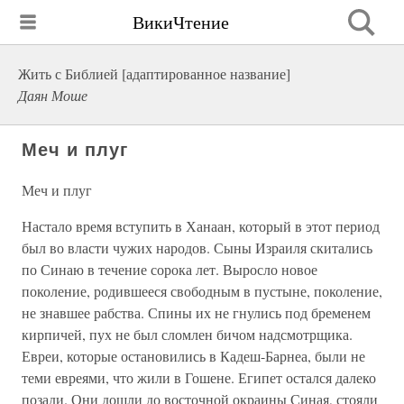
ВикиЧтение
Жить с Библией [адаптированное название]
Даян Моше
Меч и плуг
Меч и плуг
Настало время вступить в Ханаан, который в этот период
был во власти чужих народов. Сыны Израиля скитались
по Синаю в течение сорока лет. Выросло новое
поколение, родившееся свободным в пустыне, поколение,
не знавшее рабства. Спины их не гнулись под бременем
кирпичей, пух не был сломлен бичом надсмотрщика.
Евреи, которые остановились в Кадеш-Барнеа, были не
теми евреями, что жили в Гошене. Египет остался далеко
позади. Они дошли до восточной окраины Синая, стояли