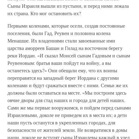
Сыны Израиля вышли из пустыни, и перед ними лежала
их страна. Кто мог остановить их?
Первыми коленами, которые осели, создав постоянные
поселения, были Гад, Реувен и половина колена
Менашше. Их владениями стали завоеванные ими
царства аморреев Башан и Гилад на восточном берегу
реки Иордан. «И сказал Моисей сынам Гадовым и сынам
Реувеновым: братья ваши пойдут на войну, а вы
останетесь здесь?» Они обещали ему, что их воины
переправятся на западный берег Иордана с другими
коленами и будут сражаться вместе с ними. Семьи же их
должны были оставаться на месте. «Мы построим здесь
овчие дворы для стад наших и города для детей наших.
Сами же мы первые вооружимся, и пойдем перед сынами
Израилевыми, доколе не приведем их в места их; а дети
наши пусть останутся в укрепленных городах, для
безопасности от жителей земли. Не возвратимся в домы
наши, доколе не вступят сыны Израилевы каждый в удел