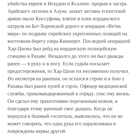
убийства евреев в Иехудии и Ксалоне, прорыв в лагерь
Арабского легиона в Азуне, захват заставы египетской
армии около Киссуфима, взятие в плен иорданского
патруля на Бет-Хоронской дороге и операция «Ветвь
мира» по подрыву сирийских укрепленных позиций на
восточном берегу озера Киннерет. Последней операцией
Хар-Циона был рейд на иорданскую полицейскую
станцию в Рахаве. Незадолго до этого он был дважды
ранен — в руку и в ногу. Если судьба посылает
предостережения, то Хар-Цион их несомненно получил.
Но несмотря на ранения, он остался в строю и в бою у
Рахавы был ранен пулей в горло. Офицер медицинской
службы, прикомандированный к отряду, спас ему жизнь.
Он сделал ему трахеотомию перочинным ножом, и
благодаря этому раненый смог дышать. Когда он
вернулся в базовый госпиталь, выяснилось, что он не
может говорить, что одна рука его парализована и
повреждены нервы другой.