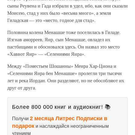
сыны Реувена и Гада избрали в удел, ибо, как они сказали
Моисею, стад у них было «весьма много», а земля
Гиладская — это «место, годное для стад».
Половина колена Менашше тоже поселилась в Гиладе.
Изгнав аморреев, Яир, сын Менашше, овладел их
пастбищами и обосновался здесь. Он назвал это место
«Хаввот Яир» — «Селениями Яира».
Между «Поместьем Шошанны» Меира Хар-Циона и
«Селениями Яира бен Менашше» пролегли три тысячи
лет и река Иордан. Они разделяют, но не обособляют их
друг от друга.
Более 800 000 книг и аудиокниг! 📚
2 месяца Литрес Подписки в
Получи
подарок
и наслаждайся неограниченным
чтением