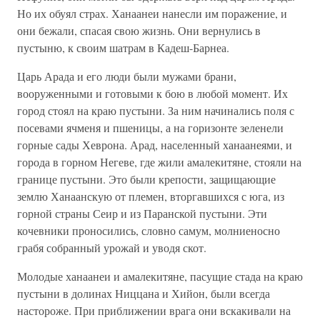
Но их обуял страх. Ханаанеи нанесли им поражение, и
они бежали, спасая свою жизнь. Они вернулись в
пустыню, к своим шатрам в Кадеш-Барнеа.
Царь Арада и его люди были мужами брани,
вооруженными и готовыми к бою в любой момент. Их
город стоял на краю пустыни. За ним начинались поля с
посевами ячменя и пшеницы, а на горизонте зеленели
горные сады Хеврона. Арад, населенный ханаанеями, и
города в горном Негеве, где жили амалекитяне, стояли на
границе пустыни. Это были крепости, защищающие
землю Ханаанскую от племен, вторгавшихся с юга, из
горной страны Сеир и из Паранской пустыни. Эти
кочевники проносились, словно самум, молниеносно
грабя собранный урожай и уводя скот.
Молодые ханаанеи и амалекитяне, пасущие стада на краю
пустыни в долинах Ниццана и Хийон, были всегда
настороже. При приближении врага они вскакивали на