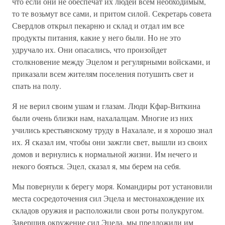
что если они не обеспечат их людей всем необходимым,
то те возьмут все сами, и притом силой. Секретарь совета
Свердлов открыл пекарню и склад и отдал им все
продукты питания, какие у него были. Но не это
удручало их. Они опасались, что произойдет
столкновение между Эцелом и регулярными войсками, и
приказали всем жителям поселения потушить свет и
спать на полу.
Я не верил своим ушам и глазам. Люди Кфар-Виткина
были очень близки нам, нахалалцам. Многие из них
учились крестьянскому труду в Нахалале, и я хорошо знал
их. Я сказал им, чтобы они зажгли свет, вышли из своих
домов и вернулись к нормальной жизни. Им нечего и
некого бояться. Эцел, сказал я, мы берем на себя.
Мы повернули к берегу моря. Командиры рот установили
места сосредоточения сил Эцела и местонахождение их
складов оружия и расположили свои роты полукругом.
Завершив окружение сил Эцела, мы предложили им