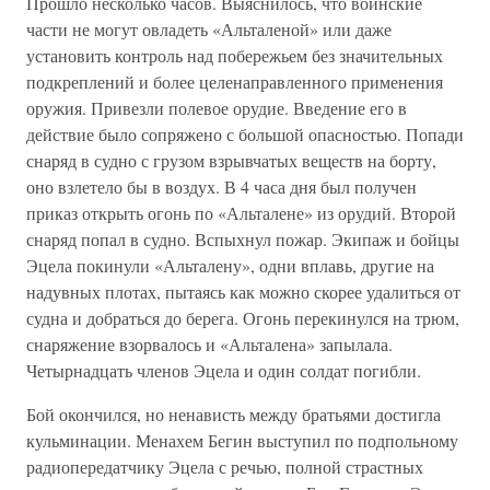
Прошло несколько часов. Выяснилось, что воинские
части не могут овладеть «Альталеной» или даже
установить контроль над побережьем без значительных
подкреплений и более целенаправленного применения
оружия. Привезли полевое орудие. Введение его в
действие было сопряжено с большой опасностью. Попади
снаряд в судно с грузом взрывчатых веществ на борту,
оно взлетело бы в воздух. В 4 часа дня был получен
приказ открыть огонь по «Альталене» из орудий. Второй
снаряд попал в судно. Вспыхнул пожар. Экипаж и бойцы
Эцела покинули «Альталену», одни вплавь, другие на
надувных плотах, пытаясь как можно скорее удалиться от
судна и добраться до берега. Огонь перекинулся на трюм,
снаряжение взорвалось и «Альталена» запылала.
Четырнадцать членов Эцела и один солдат погибли.
Бой окончился, но ненависть между братьями достигла
кульминации. Менахем Бегин выступил по подпольному
радиопередатчику Эцела с речью, полной страстных