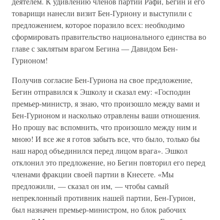
деятелем. К удивлению членов партии Рафи, Бегин и его
товарищи нанесли визит Бен-Гуриону и выступили с
предложением, которое поразило всех: необходимо
сформировать правительство национального единства во
главе с заклятым врагом Бегина — Давидом Бен-
Гурионом!
Получив согласие Бен-Гуриона на свое предложение,
Бегин отправился к Эшколу и сказал ему: «Господин
премьер-министр, я знаю, что произошло между вами и
Бен-Гурионом и насколько отравлены ваши отношения.
Но прошу вас вспомнить, что произошло между ним и
мною! И все же я готов забыть все, что было, только бы
наш народ объединился перед лицом врага». Эшкол
отклонил это предложение, но Бегин повторил его перед
членами фракции своей партии в Кнесете. «Мы
предложили, — сказал он им, — чтобы самый
непреклонный противник нашей партии, Бен-Гурион,
был назначен премьер-министром, но блок рабочих