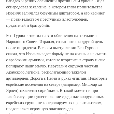
нападок и резких обвинений против Бен-Гуриона. Эцел
обнародовал заявление, в котором глава правительства
Израиля величался безумным диктатором, а его кабинет
— правительством преступных властолюбцев,
предателей и братоубийц.
Бен-Гурион ответил на эти обвинения на заседании
Народного Совета Израиля, созванного на другой день
после инцидента. В своем выступлении Бен-Гурион
сказал, что Израиль ведет борьбу не на жизнь, а на смерть
с арабскими армиями, которые вторглись в страну и еще
попирают нашу землю. Иерусалим окружен частями
Арабского легиона, располагающего тяжелой
артиллерией. Дорога в Негев в руках египтян. Некоторые
еврейские поселения на севере (например, Мишмар ха-
Ярден) захвачены сирийцами. В такой момент и при
такой ситуации существование среди нас вооруженных
еврейских групп, не контролируемых правительством,
представляет огромную опасность для