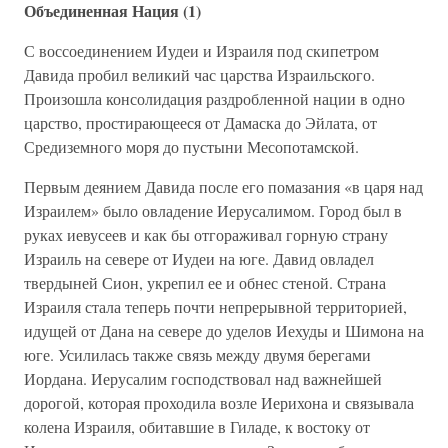
Объединенная Нация (1)
С воссоединением Иудеи и Израиля под скипетром
Давида пробил великий час царства Израильского.
Произошла консолидация раздробленной нации в одно
царство, простирающееся от Дамаска до Эйлата, от
Средиземного моря до пустыни Месопотамской.
Первым деянием Давида после его помазания «в царя над
Израилем» было овладение Иерусалимом. Город был в
руках иевусеев и как бы отгораживал горную страну
Израиль на севере от Иудеи на юге. Давид овладел
твердыней Сион, укрепил ее и обнес стеной. Страна
Израиля стала теперь почти непрерывной территорией,
идущей от Дана на севере до уделов Иехуды и Шимона на
юге. Усилилась также связь между двумя берегами
Иордана. Иерусалим господствовал над важнейшей
дорогой, которая проходила возле Иерихона и связывала
колена Израиля, обитавшие в Гиладе, к востоку от