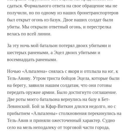
сдаться. Формального ответа на свое обращение мы не
получили, но по одному из наших бронетранспортеров
был открыт огонь из базук. Двое наших солдат были
убиты. Мы открыли ответный огонь, и перестрелка
велась по всей линии.
За эту ночь мой батальон потерял двоих убитыми и
шестерых ранеными, а Эцел двоих убитыми и
восемнадцать ранеными.
Ночью «Альталена» снялась с якоря и отплыла на юг, к
Тель-Авиву. Утром триста бойцов Эцела, которые были
на берегу, заявили нашим солдатам, что они готовы
передать оружие армии. Было достигнуто соглашение.
Две роты моего батальона вернулись на базу в Бет-
Левинский. Бой за Кфар-Виткин длился недолго, но с
прибытием «Альталены» столкновения перекинулись на
Тель-Авив и приняли ожесточенный характер. Судно
село на мель неподалеку от торговой части города,