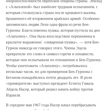
обороноспособности еврейской общины страны. Эпизод
с «Альталеной» был наиболее трудным испытанием, с
которым столкнулась страна после кровавого вызова,
брошенного ей вторжением арабских армий. Особенно
запомнилась людям Лехи одна фраза из речи Бен-
Гуриона: Благословенна пушка, которая пустила на дно
«Альталену». Она была впоследствии переиначена в
крылатое выражение: «священная пушка», — хотя Бен-
Гурион никогда не говорил этого. Члены Эцела
превратили это слово в символ горечи и ненависти,
которые они испытывали по отношению к Бен-Гуриону.
Чтобы уничтожить «Альталену», потребовалось
несколько часов, но для примирения Бен-Гуриона с
Бегином понадобилось почти двадцать лет. В роли
«примирителя» выступил президент Египта Гамаль
Абдель Насер, который решил начать войну против
Израиля.
В середине мая 1967 года Насер начал перебрасывать