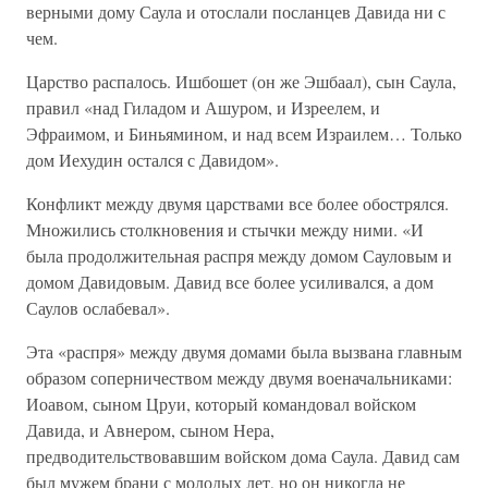
верными дому Саула и отослали посланцев Давида ни с
чем.
Царство распалось. Ишбошет (он же Эшбаал), сын Саула,
правил «над Гиладом и Ашуром, и Изреелем, и
Эфраимом, и Биньямином, и над всем Израилем… Только
дом Иехудин остался с Давидом».
Конфликт между двумя царствами все более обострялся.
Множились столкновения и стычки между ними. «И
была продолжительная распря между домом Сауловым и
домом Давидовым. Давид все более усиливался, а дом
Саулов ослабевал».
Эта «распря» между двумя домами была вызвана главным
образом соперничеством между двумя военачальниками:
Иоавом, сыном Цруи, который командовал войском
Давида, и Авнером, сыном Нера,
предводительствовавшим войском дома Саула. Давид сам
был мужем брани с молодых лет, но он никогда не