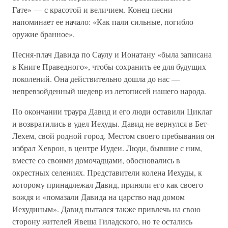
Гате» — с красотой и величием. Конец песни
напоминает ее начало: «Как пали сильные, погибло
оружие бранное».
Песня-плач Давида по Саулу и Ионатану «была записана
в Книге Праведного», чтобы сохранить ее для будущих
поколений. Она действительно дошла до нас —
непревзойденный шедевр из летописей нашего народа.
По окончании траура Давид и его люди оставили Циклаг
и возвратились в удел Иехуды. Давид не вернулся в Бет-
Лехем, свой родной город. Местом своего пребывания он
избрал Хеврон, в центре Иудеи. Люди, бывшие с ним,
вместе со своими домочадцами, обосновались в
окрестных селениях. Представители колена Иехуды, к
которому принадлежал Давид, приняли его как своего
вождя и «помазали Давида на царство над домом
Иехудиным». Давид пытался также привлечь на свою
сторону жителей Явеша Гиладского, но те остались