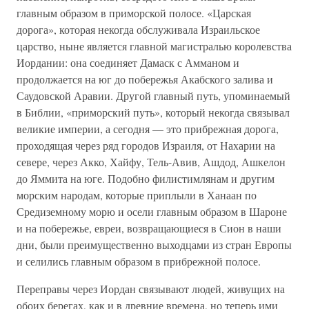
главным образом в приморской полосе. «Царская
дорога», которая некогда обслуживала Израильское
царство, ныне является главной магистралью королевства
Иордании: она соединяет Дамаск с Амманом и
продолжается на юг до побережья Акабского залива и
Саудовской Аравии. Другой главный путь, упоминаемый
в Библии, «приморский путь», который некогда связывал
великие империи, а сегодня — это прибрежная дорога,
проходящая через ряд городов Израиля, от Нахарии на
севере, через Акко, Хайфу, Тель-Авив, Ашдод, Ашкелон
до Яммита на юге. Подобно филистимлянам и другим
морским народам, которые приплыли в Ханаан по
Средиземному морю и осели главным образом в Шароне
и на побережье, евреи, возвращающиеся в Сион в наши
дни, были преимущественно выходцами из стран Европы
и селились главным образом в прибрежной полосе.
Переправы через Иордан связывают людей, живущих на
обоих берегах, как и в древние времена, но теперь ими