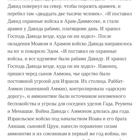
Давид повернул на север, чтобы поразить арамеев, и
перебил там «двадцать две тысячи человек». «И поставил
Давид охранные войска в Арам-Даммесеке, и стали
арамеи у Давида рабами, платящими дань. И хранил
Господь Давида везде, куда он ни ходил». После
овладения Моавом и Арамом войско Давида направилось
на юг и покорило Эдом. «И поставил он охранные
войска, и все идумеяне были рабами Давиду. И хранил
Господь Давида везде, куда он ни ходил». Наконец,
пришел черед сынов Аммона, чье царство было
постоянной угрозой для Израиля. Их столица, Раббат-
Аммон (нынешний Амман), контролировала «царскую
дорогу», и аммонитяне были источником неизменного
беспокойства и угрозы для соседних уделов Гада, Реувена
и Менашше. Война Давида с Аммоном длилась два года.
Израильское войско под начальством Иоава и его брата
Авишая, сыновей Цруи, нанесло поражение силам
аммонитян и их союзникам в первый же год войны, но