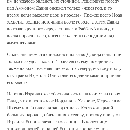
им не удалось овладеть их столицей. Решающую победу
над Аммоном Давид одержал только «через год, в то
время, когда выходят цари в походы». Прежде всего Иоав
захватил водные источники возле города, а затем Давид
во главе крупного отряда «пошел к Раббат-Аммону, и
воевал против него, и взял его», став господином над
аммонитянами.
С завершением этих походов в царство Давида вошли не
только все уделы колен Израилевых: ему покорились
также народы, населявшие земли к северу, востоку и югу
от Страны Израиля. Они стали его данниками и приняли
его власть.
Царство Израильское обосновалось на высотах: на горах
Гиладских к востоку от Иордана, в Хевроне, Иерусалиме,
Шхеме и в Галилее на запад от него. Костяком армий
больших народов, обитавших к северу, востоку и югу от
Израиля, были железные колесницы. В колесницу
запрягали коней, и на ней было три воина: лучник,