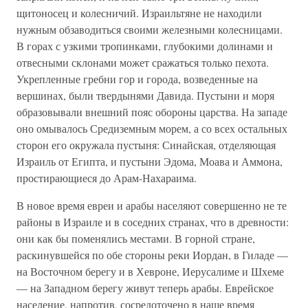
щитоносец и колесничий. Израильтяне не находили
нужным обзаводиться своими железными колесницами.
В горах с узкими тропинками, глубокими долинами и
отвесными склонами может сражаться только пехота.
Укрепленные гребни гор и города, возведенные на
вершинах, были твердынями Давида. Пустыни и моря
образовывали внешний пояс обороны царства. На западе
оно омывалось Средиземным морем, а со всех остальных
сторон его окружала пустыня: Синайская, отделяющая
Израиль от Египта, и пустыни Эдома, Моава и Аммона,
простирающиеся до Арам-Нахараима.
В новое время евреи и арабы населяют совершенно не те
районы в Израиле и в соседних странах, что в древности:
они как бы поменялись местами. В горной стране,
раскинувшейся по обе стороны реки Иордан, в Гиладе —
на Восточном берегу и в Хевроне, Иерусалиме и Шхеме
— на Западном берегу живут теперь арабы. Еврейское
население, напротив, сосредоточено в наше время