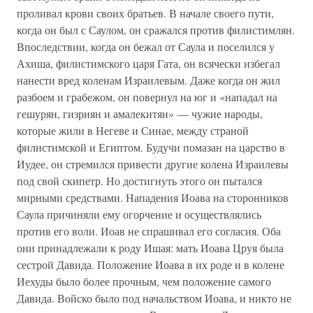
проливал крови своих братьев. В начале своего пути,
когда он был с Саулом, он сражался против филистимлян.
Впоследствии, когда он бежал от Саула и поселился у
Ахиша, филистимского царя Гата, он всячески избегал
нанести вред коленам Израилевым. Даже когда он жил
разбоем и грабежом, он повернул на юг и «нападал на
гешурян, гизриян и амалекитян» — чужие народы,
которые жили в Негеве и Синае, между страной
филистимской и Египтом. Будучи помазан на царство в
Иудее, он стремился привести другие колена Израилевы
под свой скипетр. Но достигнуть этого он пытался
мирными средствами. Нападения Иоава на сторонников
Саула причиняли ему огорчение и осуществлялись
против его воли. Иоав не спрашивал его согласия. Оба
они принадлежали к роду Ишая: мать Иоава Цруя была
сестрой Давида. Положение Иоава в их роде и в колене
Иехуды было более прочным, чем положение самого
Давида. Войско было под начальством Иоава, и никто не