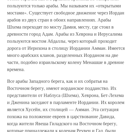
пользуются только арабы. Мы называем их «открытыми
мостами». Существует свободное движение через Иордан
арабов из двух стран в обоих направлениях. Арабы
Шхема переходят по мосту Дамия, месту, где стоял в
древности город Адам. Арабы из Хеврона и Иерусалима
пользуются мостом Абдаллы, через который проходит
дорога от Иерихона в столицу Иордании Амман. Имеется
много арабских кланов, разделенных Иорданом на две
части, подобно израильскому колену Менашше в древние
времена.
Все aрабы Западного берега, как и их собратья на
Восточном берегу, имеют иорданское подданство. Их
представители от Наблуса (Шхема), Хеврона, Бет-Лехема
и Дженина заседают в парламенте Иордании. Их королем
является Хусейн, их столицей — Амман. Эта ситуация
похожа на положение евреев в царствование Давида,
когда жители Явеша Гиладского на Восточном берегу,
которые принадлежали к коленам Реувен и Гад, были