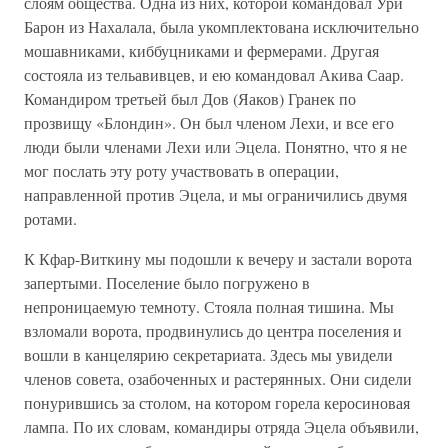
слоям общества. Одна из них, которой командовал Ури
Барон из Нахалала, была укомплектована исключительно
мошавниками, киббуцниками и фермерами. Другая
состояла из тельавивцев, и ею командовал Акива Саар.
Командиром третьей был Дов (Яаков) Гранек по
прозвищу «Блондин». Он был членом Лехи, и все его
люди были членами Лехи или Эцела. Понятно, что я не
мог послать эту роту участвовать в операции,
направленной против Эцела, и мы ограничились двумя
ротами.
К Кфар-Виткину мы подошли к вечеру и застали ворота
запертыми. Поселение было погружено в
непроницаемую темноту. Стояла полная тишина. Мы
взломали ворота, продвинулись до центра поселения и
вошли в канцелярию секретариата. Здесь мы увидели
членов совета, озабоченных и растерянных. Они сидели
понурившись за столом, на котором горела керосиновая
лампа. По их словам, командиры отряда Эцела объявили,