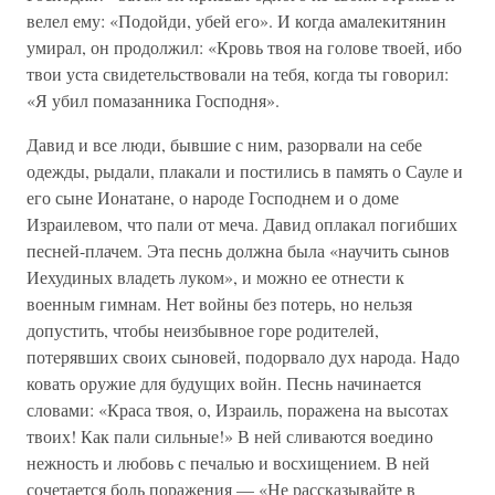
велел ему: «Подойди, убей его». И когда амалекитянин
умирал, он продолжил: «Кровь твоя на голове твоей, ибо
твои уста свидетельствовали на тебя, когда ты говорил:
«Я убил помазанника Господня».
Давид и все люди, бывшие с ним, разорвали на себе
одежды, рыдали, плакали и постились в память о Сауле и
его сыне Ионатане, о народе Господнем и о доме
Израилевом, что пали от меча. Давид оплакал погибших
песней-плачем. Эта песнь должна была «научить сынов
Иехудиных владеть луком», и можно ее отнести к
военным гимнам. Нет войны без потерь, но нельзя
допустить, чтобы неизбывное горе родителей,
потерявших своих сыновей, подорвало дух народа. Надо
ковать оружие для будущих войн. Песнь начинается
словами: «Краса твоя, о, Израиль, поражена на высотах
твоих! Как пали сильные!» В ней сливаются воедино
нежность и любовь с печалью и восхищением. В ней
сочетается боль поражения — «Не рассказывайте в