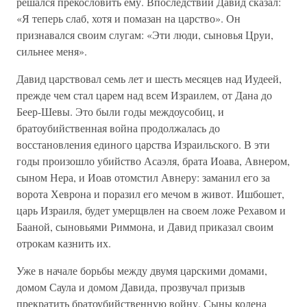
решался прекословить ему. Впоследствии Давид сказал:
«Я теперь слаб, хотя и помазан на царство». Он
признавался своим слугам: «Эти люди, сыновья Цруи,
сильнее меня».
Давид царствовал семь лет и шесть месяцев над Иудеей,
прежде чем стал царем над всем Израилем, от Дана до
Беер-Шевы. Это были годы междоусобиц, и
братоубийственная война продолжалась до
восстановления единого царства Израильского. В эти
годы произошло убийство Асаэля, брата Иоава, Авнером,
сыном Нера, и Иоав отомстил Авнеру: заманил его за
ворота Хеврона и поразил его мечом в живот. Ишбошет,
царь Израиля, будет умерщвлен на своем ложе Рехавом и
Бааной, сыновьями Риммона, и Давид приказал своим
отрокам казнить их.
Уже в начале борьбы между двумя царскими домами,
домом Саула и домом Давида, прозвучал призыв
прекратить братоубийственную войну. Сыны колена