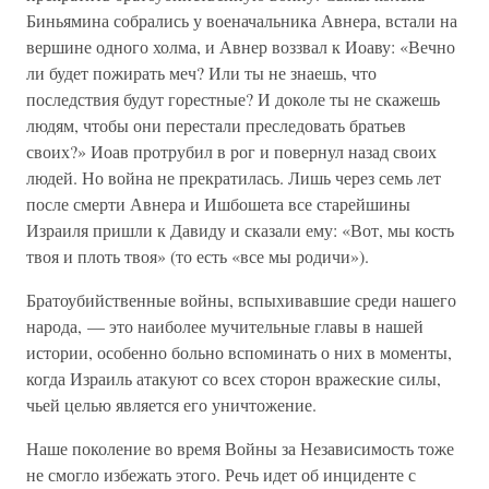
Биньямина собрались у военачальника Авнера, встали на
вершине одного холма, и Авнер воззвал к Иоаву: «Вечно
ли будет пожирать меч? Или ты не знаешь, что
последствия будут горестные? И доколе ты не скажешь
людям, чтобы они перестали преследовать братьев
своих?» Иоав протрубил в рог и повернул назад своих
людей. Но война не прекратилась. Лишь через семь лет
после смерти Авнера и Ишбошета все старейшины
Израиля пришли к Давиду и сказали ему: «Вот, мы кость
твоя и плоть твоя» (то есть «все мы родичи»).
Братоубийственные войны, вспыхивавшие среди нашего
народа, — это наиболее мучительные главы в нашей
истории, особенно больно вспоминать о них в моменты,
когда Израиль атакуют со всех сторон вражеские силы,
чьей целью является его уничтожение.
Наше поколение во время Войны за Независимость тоже
не смогло избежать этого. Речь идет об инциденте с