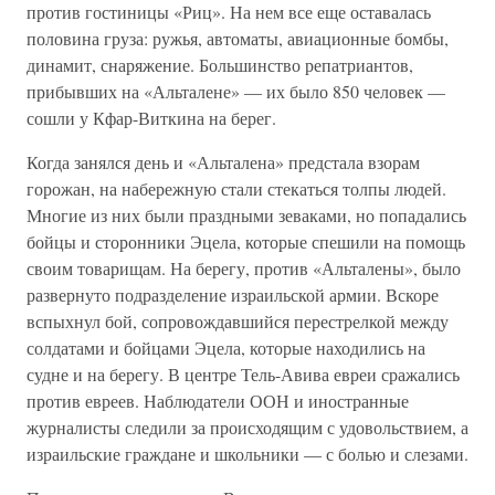
против гостиницы «Риц». На нем все еще оставалась
половина груза: ружья, автоматы, авиационные бомбы,
динамит, снаряжение. Большинство репатриантов,
прибывших на «Альталене» — их было 850 человек —
сошли у Кфар-Виткина на берег.
Когда занялся день и «Альталена» предстала взорам
горожан, на набережную стали стекаться толпы людей.
Многие из них были праздными зеваками, но попадались
бойцы и сторонники Эцела, которые спешили на помощь
своим товарищам. На берегу, против «Альталены», было
развернуто подразделение израильской армии. Вскоре
вспыхнул бой, сопровождавшийся перестрелкой между
солдатами и бойцами Эцела, которые находились на
судне и на берегу. В центре Тель-Авива евреи сражались
против евреев. Наблюдатели ООН и иностранные
журналисты следили за происходящим с удовольствием, а
израильские граждане и школьники — с болью и слезами.