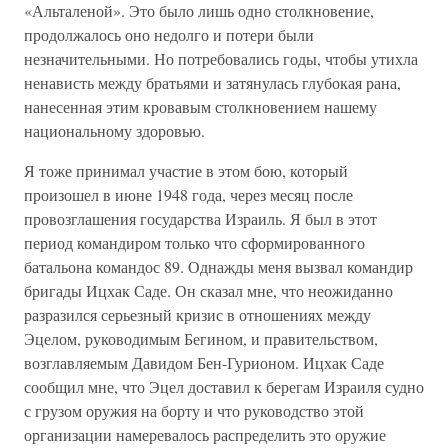
«Альталеной». Это было лишь одно столкновение,
продолжалось оно недолго и потери были
незначительными. Но потребовались годы, чтобы утихла
ненависть между братьями и затянулась глубокая рана,
нанесенная этим кровавым столкновением нашему
национальному здоровью.
Я тоже принимал участие в этом бою, который
произошел в июне 1948 года, через месяц после
провозглашения государства Израиль. Я был в этот
период командиром только что сформированного
батальона командос 89. Однажды меня вызвал командир
бригады Ицхак Саде. Он сказал мне, что неожиданно
разразился серьезный кризис в отношениях между
Эцелом, руководимым Бегином, и правительством,
возглавляемым Давидом Бен-Гурионом. Ицхак Саде
сообщил мне, что Эцел доставил к берегам Израиля судно
с грузом оружия на борту и что руководство этой
организации намеревалось распределить это оружие