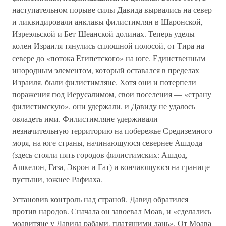
наступательном порыве силы Давида вырвались на север
и ликвидировали анклавы филистимлян в Шаронской,
Изреэльской и Бет-Шеанской долинах. Теперь уделы
колен Израиля тянулись сплошной полосой, от Тира на
севере до «потока Египетского» на юге. Единственным
инородным элементом, который оставался в пределах
Израиля, были филистимляне. Хотя они и потерпели
поражения под Иерусалимом, свои поселения — «страну
филистимскую», они удержали, и Давиду не удалось
овладеть ими. Филистимляне удерживали
незначительную территорию на побережье Средиземного
моря, на юге страны, начинающуюся севернее Ашдода
(здесь стояли пять городов филистимских: Ашдод,
Ашкелон, Газа, Экрон и Гат) и кончающуюся на границе
пустыни, южнее Рафиаха.
Установив контроль над страной, Давид обратился
против народов. Сначала он завоевал Моав, и «сделались
моавитяне у Давида рабами, платящими дань». От Моава