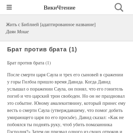
ВикиЧтение
Жить с Библией [адаптированное название]
Даян Моше
Брат против брата (1)
Брат против брата (1)
После смерти царя Саула и трех его сыновей в сражении
у горы Гилбоа пришло время Давида. Когда Давид
услышал о поражении Саула, он понял, что его гонитель
погиб и что царский трон свободен. Но он не праздновал
это событие. Юному амалекитянину, который принес ему
весть о смерти Саула (утверждавшему, что помог добить
умирающего царя по его просьбе), Давид сказал: «Как не
побоялся ты поднять руку, чтоб убить помазанника
Господня?» Затем он призвал одного из своих отроков и