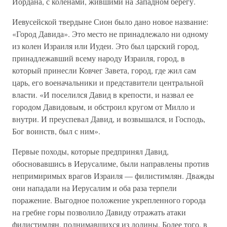
Иордана, с коленами, жившими на Западном берегу.
Иевусейской твердыне Сион было дано новое название:
«Город Давида». Это место не принадлежало ни одному
из колен Израиля или Иудеи. Это был царский город,
принадлежавший всему народу Израиля, город, в
который принесли Ковчег Завета, город, где жил сам
царь, его военачальники и представители центральной
власти. «И поселился Давид в крепости, и назвал ее
городом Давидовым, и обстроил кругом от Милло и
внутри. И преуспевал Давид, и возвышался, и Господь,
Бог воинств, был с ним».
Первые походы, которые предпринял Давид,
обосновавшись в Иерусалиме, были направлены против
непримиримых врагов Израиля — филистимлян. Дважды
они нападали на Иерусалим и оба раза терпели
поражение. Выгодное положение укрепленного города
на гребне горы позволило Давиду отражать атаки
филистимлян, поднимавшихся из долины. Более того, в