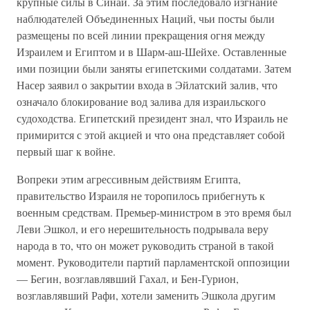
крупные силы в Синай. За этим последовало изгнание
наблюдателей Объединенных Наций, чьи посты были
размещены по всей линии прекращения огня между
Израилем и Египтом и в Шарм-аш-Шейхе. Оставленные
ими позиции были заняты египетскими солдатами. Затем
Насер заявил о закрытии входа в Эйлатский залив, что
означало блокирование вод залива для израильского
судоходства. Египетский президент знал, что Израиль не
примирится с этой акцией и что она представляет собой
первый шаг к войне.
Вопреки этим агрессивным действиям Египта,
правительство Израиля не торопилось прибегнуть к
военным средствам. Премьер-министром в это время был
Леви Эшкол, и его нерешительность подрывала веру
народа в то, что он может руководить страной в такой
момент. Руководители партий парламентской оппозиции
— Бегин, возглавлявший Гахал, и Бен-Гурион,
возглавлявший Рафи, хотели заменить Эшкола другим