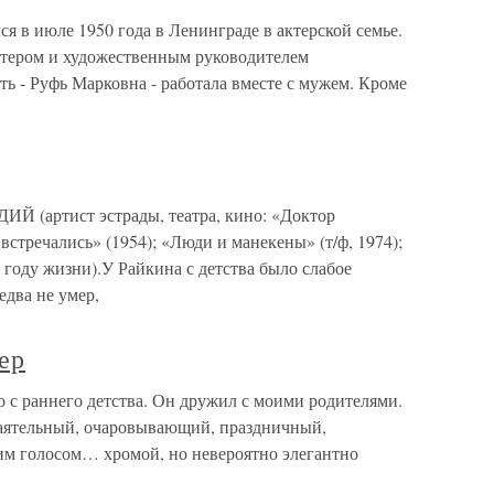
 в июле 1950 года в Ленинграде в актерской семье.
актером и художественным руководителем
ть - Руфь Марковна - работала вместе с мужем. Кроме
артист эстрады, театра, кино: «Доктор
встречались» (1954); «Люди и манекены» (т/ф, 1974);
м году жизни).У Райкина с детства было слабое
едва не умер,
ер
 с раннего детства. Он дружил с моими родителями.
баятельный, очаровывающий, праздничный,
м голосом… хромой, но невероятно элегантно