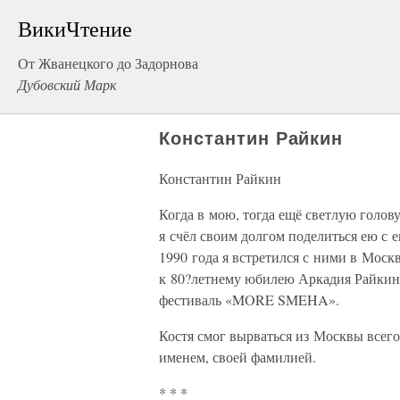
ВикиЧтение
От Жванецкого до Задорнова
Дубовский Марк
Константин Райкин
Константин Райкин
Когда в мою, тогда ещё светлую голов
я счёл своим долгом поделиться ею с 
1990 года я встретился с ними в Москв
к 80?летнему юбилею Аркадия Райкина
фестиваль «MORE SMEHA».
Костя смог вырваться из Москвы всего
именем, своей фамилией.
* * *