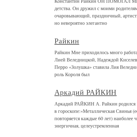
Константин Райкин ОН ПОМОГАЛ МН
детства. Он дружил с моими родителям
очаровывающий, праздничный, артис
но невероятно элегантно
Райкин
Райкин Мне приходилось много работ
Лией Веледницкой, Надеждой Киселев
Перро «Золушка» ставила Лия Веледниц
роль Короля был
Аркадий РАЙКИН
Аркадий РАЙКИН А. Райкин родился в 
в гороскопе:«Металлическая Свинья (ее
повторяется каждые 60 лет) наиболее ч
энергичная, целеустремленная