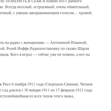
Е ПОВЕРИТЬ В СЕБЯ Я помню его с раннего
и. Всегда веселый, остроумный, очень обаятельный,
тичный, с умным завораживающим голосом… хромой,
ать на радио с женщинами — Антониной Ильиной,
ой, Розой Иоффе.Радиопостановку по сказке Шарля
кая. Кого я играл — сейчас уже не помню, а вот на
Риге 6 ноября 1911 года (Скорпион-Свинья). Читаем
 год длился с 30 января 1911 по 17 февраля 1912 года;
естолюбивейшая из всех типов этого знака,