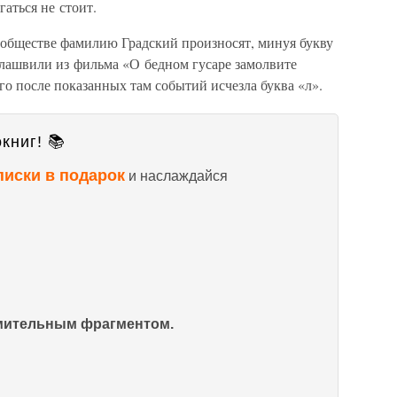
гаться не стоит.
 обществе фамилию Градский произносят, минуя букву
лашвили из фильма «О бедном гусаре замолвите
го после показанных там событий исчезла буква «л».
книг! 📚
писки в подарок
и наслаждайся
омительным фрагментом.