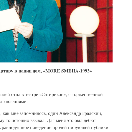
вартиру в папин дом, «MORE SMEHA-1993»
илей отца в театре «Сатирикон», с торжественной
здравлениями.
л, как мне запомнилось, один Александр Градский,
му-то истошно взывал. Для меня это был дебют
шь равнодушное поведение прочей пирующей публики