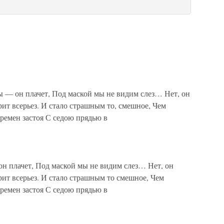
 он плачет, Под маской мы не видим слез… Нет, он
рит всерьез. И стало страшным то, смешное, Чем
ремен застоя С седою прядью в
н плачет, Под маской мы не видим слез… Нет, он
рит всерьез. И стало страшным то смешное, Чем
ремен застоя С седою прядью в