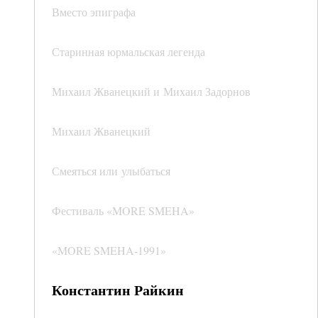
Вместо эпиграфа
Старинная юрмальская легенда
Михаил Жванецкий и Михаил Задорнов
Михаил Жванецкий
Смеяться или улыбаться
Фестиваль «MORE SMEHA»
«MORE SMEHA‑1991»
Константин Райкин