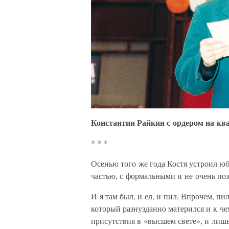
Константин Райкин с ордером на к
* * *
Осенью того же года Костя устроил юб
частью, с формальными и не очень по
И я там был, и ел, и пил. Впрочем, пи
который разнузданно матерился и к че
присутствия в «высшем свете», и ли