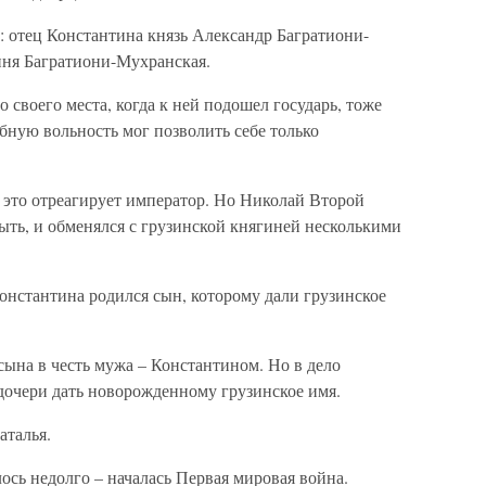
: отец Константина князь Александр Багратиони-
иня Багратиони-Мухранская.
о своего места, когда к ней подошел государь, тоже
бную вольность мог позволить себе только
а это отреагирует император. Но Николай Второй
быть, и обменялся с грузинской княгиней несколькими
Константина родился сын, которому дали грузинское
сына в честь мужа – Константином. Но в дело
дочери дать новорожденному грузинское имя.
аталья.
ось недолго – началась Первая мировая война.