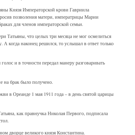
ьяны Князя Императорской крови Гавриила
просив позволения матери, императрицы Марии
браках для членов императорской семьи.
ри Татьяны, что целых три месяца не мог осмелиться
. А когда наконец решился, то услышал в ответ только
 голос и в точности передал манеру разговаривать
е на брак было получено.
кви в Ореанде 1 мая 1911 года – в день святой царицы
 Татьяна, как правнучка Николая Первого, подписала
тол.
дном дворце великого князя Константина.