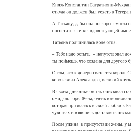
Князь Константин Багратиони-Мухран
откуда он должен был уехать в Тегеран
А Татьяну, дабы она поскорее смогла 
погостить к тетке, вдовствующей имп
Татьяна подчинилась воле отца.
– Тебе надо остыть, – напутствовал до
ты поймешь, что создана для другого б
О том, что к дочери сватается король
королевича Александра, великий княз
В своем дневнике он так описывал соб
ожидало горе. Жена, очень взволнован
которая призналась в своей любви к Б
чувствах и взявшись доставлять письм
После ужина, в присутствии жены, у м
возмущение принятой на себя ролью. П