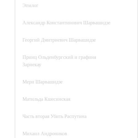
Эпилог
Александр Константинович Шарвашидзе
Георгий Дмитриевич Шарвашидзе
Принц Ольденбургский и графиня
Зарнекау
Мери Шарвашидзе
Матильда Кшесинская
Часть вторая Убить Распутина
Михаил Андроников