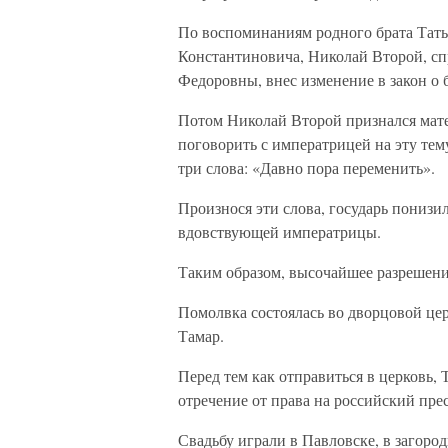
По воспоминаниям родного брата Тат
Константиновича, Николай Второй, с
Федоровны, внес изменение в закон о 
Потом Николай Второй признался мате
поговорить с императрицей на эту тему
три слова: «Давно пора переменить».
Произнося эти слова, государь понизил
вдовствующей императрицы.
Таким образом, высочайшее разрешени
Помолвка состоялась во дворцовой цер
Тамар.
Перед тем как отправиться в церковь,
отречение от права на российский прес
Свадьбу играли в Павловске, в загоро