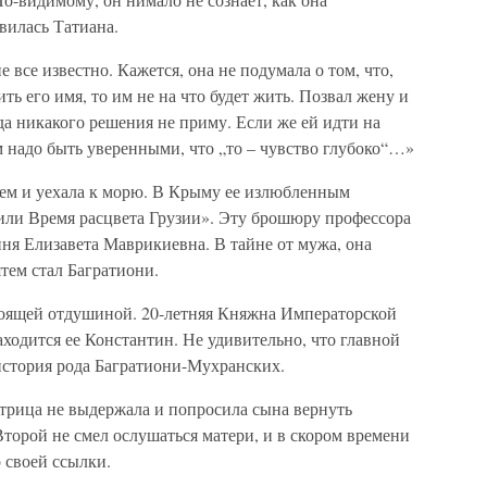
вилась Татиана.
 все известно. Кажется, она не подумала о том, что,
ть его имя, то им не на что будет жить. Позвал жену и
да никакого решения не приму. Если же ей идти на
ам надо быть уверенными, что „то – чувство глубоко“…»
лем и уехала к морю. В Крыму ее излюбленным
 или Время расцвета Грузии». Эту брошюру профессора
иня Елизавета Маврикиевна. В тайне от мужа, она
ятем стал Багратиони.
тоящей отдушиной. 20-летняя Княжна Императорской
находится ее Константин. Не удивительно, что главной
история рода Багратиони-Мухранских.
трица не выдержала и попросила сына вернуть
Второй не смел ослушаться матери, и в скором времени
 своей ссылки.