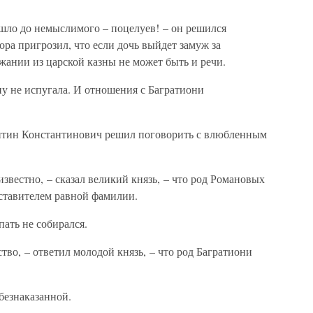
дошло до немыслимого – поцелуев! – он решился
ора пригрозил, что если дочь выйдет замуж за
ржании из царской казны не может быть и речи.
у не испугала. И отношения с Багратиони
антин Константинович решил поговорить с влюбленным
звестно, – сказал великий князь, – что род Романовых
дставителем равной фамилии.
ать не собирался.
тво, – ответил молодой князь, – что род Багратиони
безнаказанной.