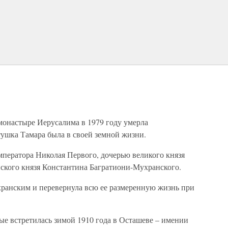
монастыре Иерусалима в 1979 году умерла
атушка Тамара была в своей земной жизни.
мператора Николая Первого, дочерью великого князя
ского князя Константина Багратиони-Мухранского.
хранским и перевернула всю ее размеренную жизнь при
ые встретилась зимой 1910 года в Осташеве – имении