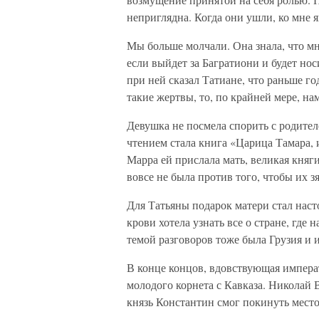
неприглядна. Когда они ушли, ко мне я
Мы больше молчали. Она знала, что мне
если выйдет за Багратиони и будет носи
при ней сказал Татиане, что раньше го
такие жертвы, то, по крайней мере, н
Девушка не посмела спорить с родите
чтением стала книга «Царица Тамара,
Марра ей прислала мать, великая княг
вовсе не была против того, чтобы их з
Для Татьяны подарок матери стал нас
крови хотела узнать все о стране, где 
темой разговоров тоже была Грузия и 
В конце концов, вдовствующая импера
молодого корнета с Кавказа. Николай 
князь Константин смог покинуть место