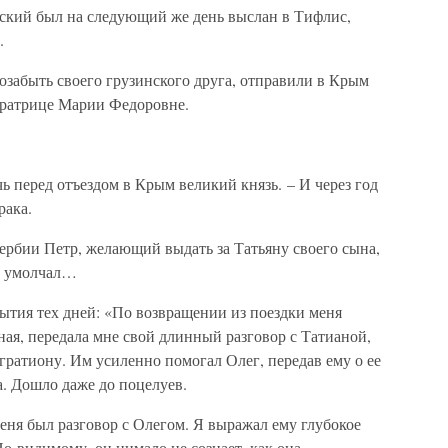
ский был на следующий же день выслан в Тифлис,
.
позабыть своего грузинского друга, отправили в Крым
ератрице Марии Федоровне.
чь перед отъездом в Крым великий князь. – И через год
рака.
 Сербии Петр, желающий выдать за Татьяну своего сына,
ь умолчал…
ытия тех дней: «По возвращении из поездки меня
ная, передала мне свой длинный разговор с Татианой,
агратиону. Им усиленно помогал Олег, передав ему о ее
а. Дошло даже до поцелуев.
еня был разговор с Олегом. Я выражал ему глубокое
о-видимому, он нимало не сознает, как она