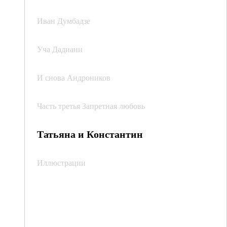
Иван Думбадзе
Уча Дадиани
И снова Андроников
Часть третья Запретная любовь
Татьяна и Константин
Иллюстрации