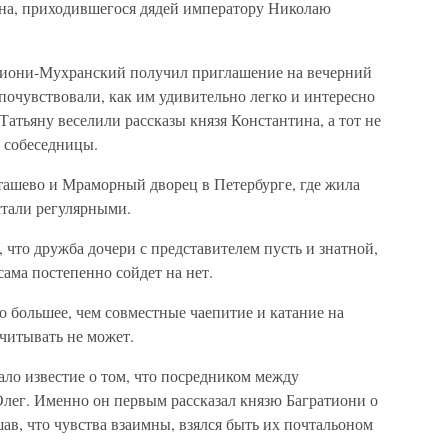
тина, приходившегося дядей императору Николаю
атиони-Мухранский получил приглашение на вечерний
почувствовали, как им удивительно легко и интересно
атьяну веселили рассказы князя Константина, а тот не
й собеседницы.
ташево и Мраморный дворец в Петербурге, где жила
тали регулярными.
 что дружба дочери с представителем пусть и знатной,
сама постепенно сойдет на нет.
то большее, чем совместные чаепитие и катание на
считывать не может.
ло известие о том, что посредником между
ег. Именно он первым рассказал князю Багратиони о
шав, что чувства взаимны, взялся быть их почтальоном