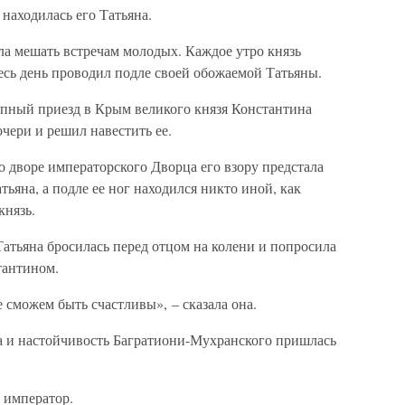
 находилась его Татьяна.
а мешать встречам молодых. Каждое утро князь
весь день проводил подле своей обожаемой Татьяны.
пный приезд в Крым великого князя Константина
чери и решил навестить ее.
во дворе императорского Дворца его взору предстала
тьяна, а подле ее ног находился никто иной, как
князь.
Татьяна бросилась перед отцом на колени и попросила
тантином.
 сможем быть счастливы», – сказала она.
да и настойчивость Багратиони-Мухранского пришлась
о император.