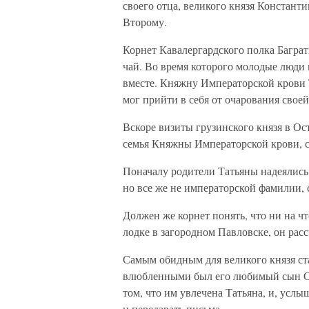
своего отца, великого князя Констан
Второму.
Корнет Кавалергардского полка Багр
чай. Во время которого молодые люди 
вместе. Княжну Императорской крови Т
мог прийти в себя от очарования свое
Вскоре визиты грузинского князя в Ос
семья Княжны Императорской крови, с
Поначалу родители Татьяны надеялись,
но все же не императорской фамилии, 
Должен же корнет понять, что ни на ч
лодке в загородном Павловске, он рас
Самым обидным для великого князя ста
влюбленными был его любимый сын Ол
том, что им увлечена Татьяна, и, услы
и передавать письма.