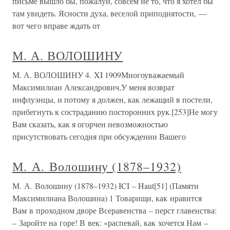
письме вышло бы, пожалуй, совсем не то, что я хотел бы
там увидеть. Ясности духа, веселой приподнятости, —
вот чего вправе ждать от
М. А. ВОЛОШИНУ
М. А. ВОЛОШИНУ 4. XI 1909Многоуважаемый
Максимилиан Александрович,У меня возврат
инфлуэнцы, и потому я должен, как лежащий в постели,
прибегнуть к состраданию посторонних рук.[253]Не могу
Вам сказать, как я огорчен невозможностью
присутствовать сегодня при обсуждении Вашего
М. А. Волошину (1878–1932)
М. А. Волошину (1878–1932) ICI – Haut[51] (Памяти
Максимилиана Волошина) 1 Товарищи, как нравится
Вам в проходном дворе Всеравенства – перст главенства:
– Заройте на горе! В век: «распевай, как хочется Нам –