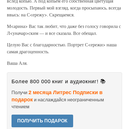
вслед копью. А под копьем его собственная цветущая
молодость. Первый мой взгляд, когда просыпаюсь, всегда
ввысь: на С<ережу>. Скрещаемся.
М<арина> Вас так любит, что даже без голосу говорила с
Л<уначар>ским — и все сказала. Все обещал.
Целую Вас с благодарностью. Портрет С<ережи> наша
самая драгоценность.
Ваша Аля.
Более 800 000 книг и аудиокниг! 📚
2 месяца Литрес Подписки в
Получи
подарок
и наслаждайся неограниченным
чтением
ПОЛУЧИТЬ ПОДАРОК