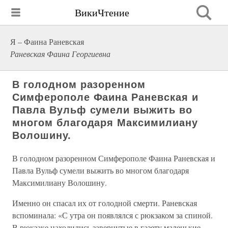
ВикиЧтение
Я – Фаина Раневская
Раневская Фаина Георгиевна
В голодном разоренном
Симферополе Фаина Раневская и
Павла Вульф сумели выжить во
многом благодаря Максимилиану
Волошину.
В голодном разоренном Симферополе Фаина Раневская и
Павла Вульф сумели выжить во многом благодаря
Максимилиану Волошину.
Именно он спасал их от голодной смерти. Раневская
вспоминала: «С утра он появлялся с рюкзаком за спиной.
В рюкзаке находились завернутые в газету маленькие