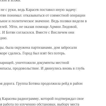
не с руки, ведь Карасев поставил иную задачу:
Ботян понимал: отказываться от совместной операции
льное и политическое значение. Ведь поляки видели в
телей. Уйти, не оказав помощи Армии Людовой,
у. И Ботян согласился. Вместе с Висличем они
ацию.
цы, была окружена партизанами, дом забросали
оре сдались. Город был взят без потерь.
оварищей, уничтожили документы местной
ипасы, продовольствие. И двинулись вновь в глубь
оя дорога. Группа Ботяна продолжила рейд в район
д Карасева радиограмму, которой подтверждал свое
я работа по изучению обстановки, выбору места