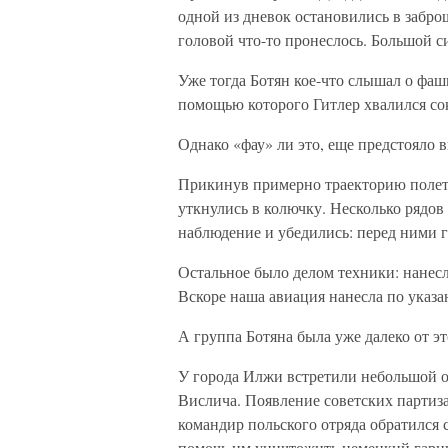
одной из дневок остановились в забро
головой что-то пронеслось. Большой с
Уже тогда Ботян кое-что слышал о фаш
помощью которого Гитлер хвалился со
Однако «фау» ли это, еще предстояло 
Прикинув примерно траекторию полета
уткнулись в колючку. Несколько рядов
наблюдение и убедились: перед ними 
Остальное было делом техники: нанесл
Вскоре наша авиация нанесла по указа
А группа Ботяна была уже далеко от эт
У города Илжи встретили небольшой 
Вислича. Появление советских партиза
командир польского отряда обратился 
помочь им уничтожить немецкий гарн