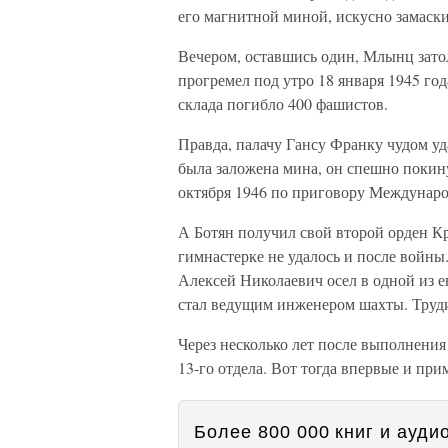
его магнитной миной, искусно замаск
Вечером, оставшись один, Млынц зато
прогремел под утро 18 января 1945 го
склада погибло 400 фашистов.
Правда, палачу Гансу Франку чудом уда
была заложена мина, он спешно покину
октября 1946 по приговору Междунаро
А Ботян получил свой второй орден Кр
гимнастерке не удалось и после войн
Алексей Николаевич осел в одной из е
стал ведущим инженером шахты. Труд
Через несколько лет после выполнения
13-го отдела. Вот тогда впервые и при
Более 800 000 книг и аудио