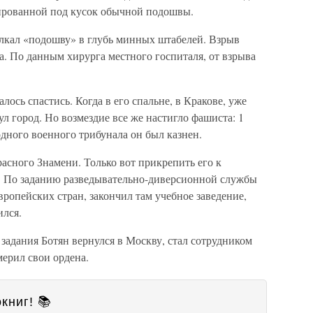
ированной под кусок обычной подошвы.
лкал «подошву» в глубь минных штабелей. Взрыв
да. По данным хирурга местного госпиталя, от взрыва
лось спастись. Когда в его спальне, в Кракове, уже
л город. Но возмездие все же настигло фашиста: 1
дного военного трибунала он был казнен.
асного Знамени. Только вот прикрепить его к
ы. По заданию разведывательно-диверсионной службы
вропейских стран, закончил там учебное заведение,
ился.
 задания Ботян вернулся в Москву, стал сотрудником
мерил свои ордена.
книг! 📚