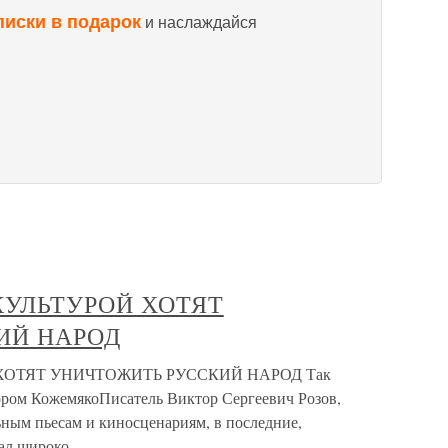
писки в подарок
и наслаждайся
КУЛЬТУРОЙ ХОТЯТ
ИЙ НАРОД
ХОТЯТ УНИЧТОЖИТЬ РУССКИЙ НАРОД Так
тором КожемякоПисатель Виктор Сергеевич Розов,
льным пьесам и киносценариям, в последние,
тал широко