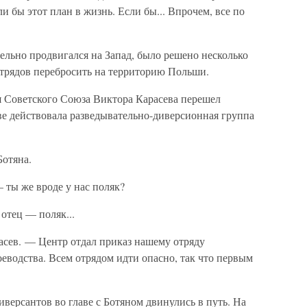
ли бы этот план в жизнь. Если бы... Впрочем, все по
тельно продвигался на Запад, было решено несколько
отрядов перебросить на территорию Польши.
я Советского Союза Виктора Карасева перешел
ве действовала разведывательно-диверсионная группа
Ботяна.
ты же вроде у нас поляк?
отец — поляк...
асев. — Центр отдал приказ нашему отряду
оеводства. Всем отрядом идти опасно, так что первым
иверсантов во главе с Ботяном двинулись в путь. На