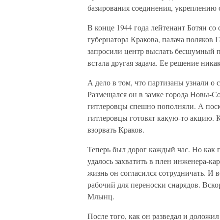
базирования соединения, укреплению 
В конце 1944 года лейтенант Ботян со
губернатора Кракова, палача поляков 
запросили центр выслать бесшумный п
встала другая задача. Ее решение ника
А дело в том, что партизаны узнали о
Размещался он в замке города Новы-Со
гитлеровцы спешно пополняли. А поск
гитлеровцы готовят какую-то акцию. 
взорвать Краков.
Теперь был дорог каждый час. Но как 
удалось захватить в плен инженера-ка
жизнь он согласился сотрудничать. И в
рабочий для переноски снарядов. Вск
Млынц.
После того, как он разведал и доложил