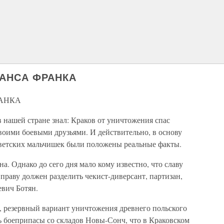
ГАНСА ФРАНКА
РАНКА
 нашей стране знал: Краков от уничтожения спас
воими боевыми друзьями. И действительно, в основу
ветских мальчишек были положены реальные факты.
а. Однако до сего дня мало кому известно, что славу
 праву должен разделить чекист-диверсант, партизан,
евич Ботян.
, резервный вариант уничтожения древнего польского
ь боеприпасы со складов Новы-Сонч, что в Краковском