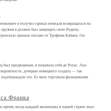
З
комате я получил приказ немедля возвращаться на
 оружия я должен был защищать свою Родину.
куринскую пришло письмо от Трофима Кабана. Он
 был придворным, и называла себя де Рохас. Ана
й вероятности, дочерью немецкого солдата — так
ы подтверждали это. Ее мать торговала фальшивыми
нса Франка
 время, когда каждый мальчишка в нашей стране знал: