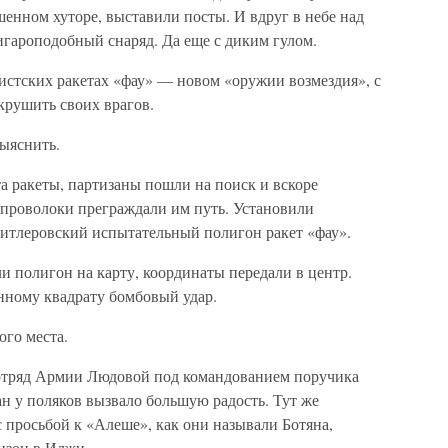
шенном хуторе, выставили посты. И вдруг в небе над
игароподобный снаряд. Да еще с диким гулом.
истских ракетах «фау» — новом «оружии возмездия», с
крушить своих врагов.
выяснить.
 ракеты, партизаны пошли на поиск и вскоре
 проволоки преграждали им путь. Установили
гитлеровский испытательный полигон ракет «фау».
и полигон на карту, координаты передали в центр.
нному квадрату бомбовый удар.
ого места.
отряд Армии Людовой под командованием поручика
н у поляков вызвало большую радость. Тут же
с просьбой к «Алеше», как они называли Ботяна,
изон в Илжи.