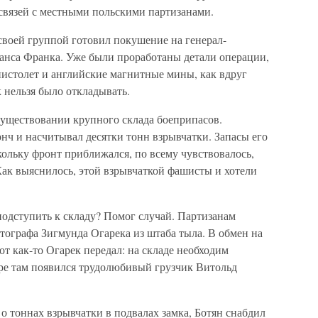
связей с местными польскими партизанами.
 своей группой готовил покушение на генерал-
Ганса Франка. Уже были проработаны детали операции,
истолет и английские магнитные мины, как вдруг
к нельзя было откладывать.
 существовании крупного склада боеприпасов.
нч и насчитывал десятки тонн взрывчатки. Запасы его
ольку фронт приближался, по всему чувствовалось,
Как выяснилось, этой взрывчаткой фашисты и хотели
подступить к складу? Помог случай. Партизанам
ртографа Зигмунда Огарека из штаба тыла. В обмен на
от как-то Огарек передал: на складе необходим
оре там появился трудолюбивый грузчик Витольд
 о тоннах взрывчатки в подвалах замка, Ботян снабдил