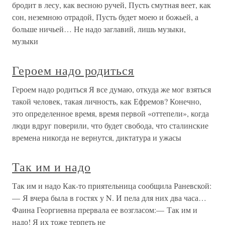
бродит в лесу, как весною ручей, Пусть смутная веет, как
сон, неземною отрадой, Пусть будет моею и божьей, а
больше ничьей… Не надо заглавий, лишь музыки,
музыки
Героем надо родиться
Героем надо родиться Я все думаю, откуда же мог взяться
такой человек, такая личность, как Ефремов? Конечно,
это определенное время, время первой «оттепели», когда
люди вдруг поверили, что будет свобода, что сталинские
времена никогда не вернутся, диктатура и ужасы
Так им и надо
Так им и надо Как-то приятельница сообщила Раневской:
— Я вчера была в гостях у N. И пела для них два часа…
Фаина Георгиевна прервала ее возгласом:— Так им и
надо! Я их тоже терпеть не