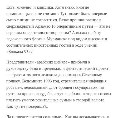
Есть, конечно, и классика. Хотя знаю, многие
вымпеловцы так не считают. Тут, может быть, впервые
смею с ними не согласиться. Разве проникновение в
сверхзакрытый Арзамас-16 оперативным путем — это не
вершина оперативного творчества? А выход на базу
ледокольного флота в Мурманске под видом высоких и
состоятельных иностранных гостей в ходе учений
«Блокада-93»?
Представители «арабских шейхов» прибыли к
руководству базы и предложили фантастический проект
— фрахт атомного ледокола для похода к Северному
полюсу. Вспомните 1993 год, стремительная инфляция,
рост цен, ледокольный флот брошен государством, по
сути, на произвол судьбы, а тут «шейхи», которые готовы
платить умопомрачительные суммы в твердой валюте.
Как тут не поверишь?..
Да и представители солидные... Как вы догадываетесь, в