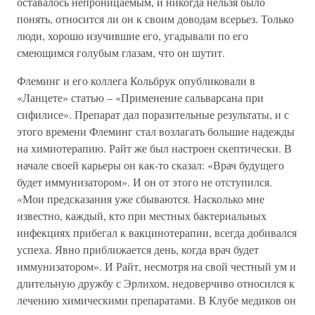
оставалось непроницаемым, и никогда нельзя было
понять, относится ли он к своим доводам всерьез. Только
люди, хорошо изучившие его, угадывали по его
смеющимся голубым глазам, что он шутит.
Флеминг и его коллега Кольбрук опубликовали в
«Ланцете» статью – «Применение сальварсана при
сифилисе». Препарат дал поразительные результаты, и с
этого времени Флеминг стал возлагать большие надежды
на химиотерапию. Райт же был настроен скептически. В
начале своей карьеры он как-то сказал: «Врач будущего
будет иммунизатором». И он от этого не отступился.
«Мои предсказания уже сбываются. Насколько мне
известно, каждый, кто при местных бактериальных
инфекциях прибегал к вакцинотерапии, всегда добивался
успеха. Явно приближается день, когда врач будет
иммунизатором». И Райт, несмотря на свой честный ум и
длительную дружбу с Эрлихом, недоверчиво относился к
лечению химическими препаратами. В Клубе медиков он