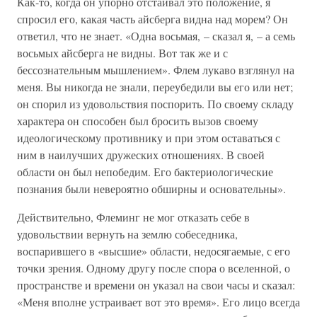
Как-то, когда он упорно отстаивал это положение, я
спросил его, какая часть айсберга видна над морем? Он
ответил, что не знает. «Одна восьмая, – сказал я, – а семь
восьмых айсберга не видны. Вот так же и с
бессознательным мышлением». Флем лукаво взглянул на
меня. Вы никогда не знали, переубедили вы его или нет;
он спорил из удовольствия поспорить. По своему складу
характера он способен был бросить вызов своему
идеологическому противнику и при этом оставаться с
ним в наилучших дружеских отношениях. В своей
области он был непобедим. Его бактериологические
познания были невероятно обширны и основательны».
Действительно, Флеминг не мог отказать себе в
удовольствии вернуть на землю собеседника,
воспарившего в «высшие» области, недосягаемые, с его
точки зрения. Одному другу после спора о вселенной, о
пространстве и времени он указал на свои часы и сказал:
«Меня вполне устраивает вот это время». Его лицо всегда