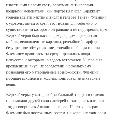
известными целому свету богатыми антикварами,
щедрыми меценатами, чьи портреты писал Сарджент
(теперь все эти картины висят в галерее Тэйта). Флеминг
с удовольствием открыл этот новый для себя мир, о
существовании которого он раньше и не подозревал. Дом
Вертхаймеров был настоящим дворцом: прекрасная
мебель, великолепные картины, редчайший фарфор,
безупречное обслуживание, тончайшие блюда и вина.
Флемингу нравилась эта среда, нравились люди
искусства, с которыми он здесь встречался. У него был
врожденный вкус. Впоследствии, насколько ему
позволяли его материальные возможности, Флеминг
посещал аукционы и коллекционировал антикварные
вещи.
Вертхаймеры, у которых был бальный зал, раз в неделю
приглашали друзей своих дочерей потанцевать или, как
тогда говорили в Англии, на «hop». На этих вечерах
Флеминг был постоянным гостем, но хорошим танцором