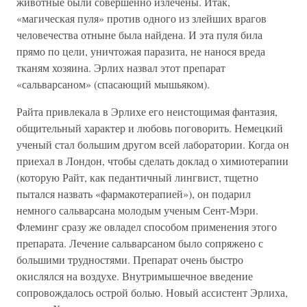
животные были совершенно излечены. Итак,
«магическая пуля» против одного из злейших врагов
человечества отныне была найдена. И эта пуля била
прямо по цели, уничтожая паразита, не нанося вреда
тканям хозяина. Эрлих назвал этот препарат
«сальварсаном» (спасающий мышьяком).
Райта привлекала в Эрлихе его неистощимая фантазия,
общительный характер и любовь поговорить. Немецкий
ученый стал большим другом всей лаборатории. Когда он
приехал в Лондон, чтобы сделать доклад о химиотерапии
(которую Райт, как педантичный лингвист, тщетно
пытался назвать «фармакотерапией»), он подарил
немного сальварсана молодым ученым Сент-Мэри.
Флеминг сразу же овладел способом применения этого
препарата. Лечение сальварсаном было сопряжено с
большими трудностями. Препарат очень быстро
окислялся на воздухе. Внутримышечное введение
сопровождалось острой болью. Новый ассистент Эрлиха,