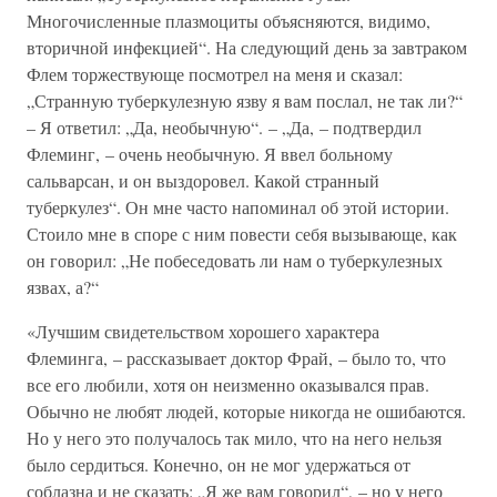
Многочисленные плазмоциты объясняются, видимо,
вторичной инфекцией“. На следующий день за завтраком
Флем торжествующе посмотрел на меня и сказал:
„Странную туберкулезную язву я вам послал, не так ли?“
– Я ответил: „Да, необычную“. – „Да, – подтвердил
Флеминг, – очень необычную. Я ввел больному
сальварсан, и он выздоровел. Какой странный
туберкулез“. Он мне часто напоминал об этой истории.
Стоило мне в споре с ним повести себя вызывающе, как
он говорил: „Не побеседовать ли нам о туберкулезных
язвах, а?“
«Лучшим свидетельством хорошего характера
Флеминга, – рассказывает доктор Фрай, – было то, что
все его любили, хотя он неизменно оказывался прав.
Обычно не любят людей, которые никогда не ошибаются.
Но у него это получалось так мило, что на него нельзя
было сердиться. Конечно, он не мог удержаться от
соблазна и не сказать: „Я же вам говорил“, – но у него