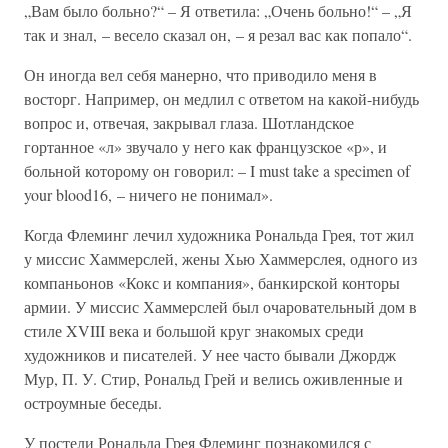
„Вам было больно?“ – Я ответила: „Очень больно!“ – „Я
так и знал, – весело сказал он, – я резал вас как попало“.
Он иногда вел себя манерно, что приводило меня в
восторг. Например, он медлил с ответом на какой-нибудь
вопрос и, отвечая, закрывал глаза. Шотландское
гортанное «л» звучало у него как французское «р», и
больной которому он говорил: – I must take a specimen of
your blood16, – ничего не понимал».
Когда Флеминг лечил художника Рональда Грея, тот жил
у миссис Хаммерслей, жены Хью Хаммерслея, одного из
компаньонов «Кокс и компания», банкирской конторы
армии. У миссис Хаммерслей был очаровательный дом в
стиле XVIII века и большой круг знакомых среди
художников и писателей. У нее часто бывали Джордж
Мур, П. У. Стир, Рональд Грей и велись оживленные и
остроумные беседы.
У постели Рональда Грея Флеминг познакомился с