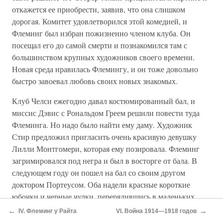
откажется ее приобрести, заявив, что она слишком
дорогая. Комитет удовлетворился этой комедией, и
Флеминг был избран пожизненно членом клуба. Он
посещал его до самой смерти и познакомился там с
большинством крупных художников своего времени.
Новая среда нравилась Флемингу, и он тоже довольно
быстро завоевал любовь своих новых знакомых.
Клуб Челси ежегодно давал костюмированный бал, и
миссис Дэвис с Рональдом Греем решили повести туда
Флеминга. Но надо было найти ему даму. Художник
Стир предложил пригласить очень красивую девушку
Лилли Монтгомери, которая ему позировала. Флеминг
загримировался под негра и был в восторге от бала. В
следующем году он пошел на бал со своим другом
доктором Портеусом. Оба надели красные короткие
юбочки и черные чулки, перерядившись в маленьких
девочек. Бактериологи порой умели развлекаться.
←
→
IV. Флеминг у Райта
VI. Война 1914—1918 годов