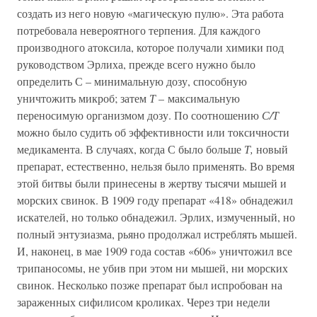
создать из него новую «магическую пулю». Эта работа
потребовала невероятного терпения. Для каждого
производного атоксила, которое получали химики под
руководством Эрлиха, прежде всего нужно было
определить С – минимальную дозу, способную
уничтожить микроб; затем
Т
– максимальную
переносимую организмом дозу. По соотношению
С/Т
можно было судить об эффективности или токсичности
медикамента. В случаях, когда С было больше
Т,
новый
препарат, естественно, нельзя было применять. Во время
этой битвы были принесены в жертву тысячи мышей и
морских свинок. В 1909 году препарат «418» обнадежил
искателей, но только обнадежил. Эрлих, измученный, но
полный энтузиазма, рьяно продолжал истреблять мышей.
И, наконец, в мае 1909 года состав «606» уничтожил все
трипаносомы, не убив при этом ни мышей, ни морских
свинок. Несколько позже препарат был испробован на
зараженных сифилисом кроликах. Через три недели