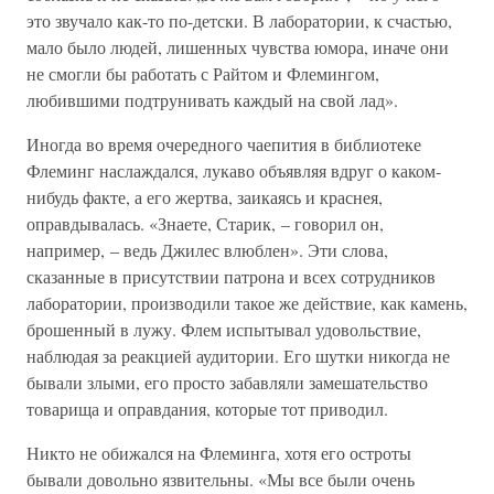
это звучало как-то по-детски. В лаборатории, к счастью,
мало было людей, лишенных чувства юмора, иначе они
не смогли бы работать с Райтом и Флемингом,
любившими подтрунивать каждый на свой лад».
Иногда во время очередного чаепития в библиотеке
Флеминг наслаждался, лукаво объявляя вдруг о каком-
нибудь факте, а его жертва, заикаясь и краснея,
оправдывалась. «Знаете, Старик, – говорил он,
например, – ведь Джилес влюблен». Эти слова,
сказанные в присутствии патрона и всех сотрудников
лаборатории, производили такое же действие, как камень,
брошенный в лужу. Флем испытывал удовольствие,
наблюдая за реакцией аудитории. Его шутки никогда не
бывали злыми, его просто забавляли замешательство
товарища и оправдания, которые тот приводил.
Никто не обижался на Флеминга, хотя его остроты
бывали довольно язвительны. «Мы все были очень