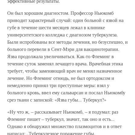
эффективные результаты.
Он был хорошим диагностом. Профессор Ньюкомб
приводит характерный случай: один больной с язвой на
губе в течение шести месяцев лежал в клинике
университетского колледжа с диагнозом туберкулеза.
Были испробованы все методы лечения, но безуспешно, и
больного перевели в Сент-Мэри для вакцинотерапии.
Язва продолжала увеличиваться. Как-то Флеминг в
течение суток заменял лечащего врача. Врачебная этика
требует, чтобы заменяющий врач не менял назначенное
лечение. Но Флеминг отнюдь, не был ортодоксом и
немедленно принял три преступные меры: взял у
больного кровь, ввел ему сальварсан и послал Ньюкомбу
срез ткани с запиской: «Язва губы... Туберкул?»
«Ну что ж, – рассказывает Ньюкомб, – я подумал: раз
Флеминг пишет – туберкул, значит, так оно и есть...
Однако я обнаружил множество плазмоцитов и в ответ
написал: „Туберкулезное поражение губы.