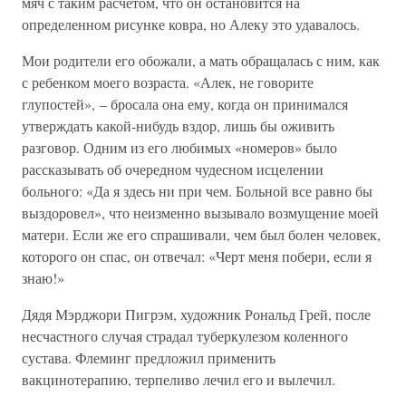
мяч с таким расчетом, что он остановится на
определенном рисунке ковра, но Алеку это удавалось.
Мои родители его обожали, а мать обращалась с ним, как
с ребенком моего возраста. «Алек, не говорите
глупостей», – бросала она ему, когда он принимался
утверждать какой-нибудь вздор, лишь бы оживить
разговор. Одним из его любимых «номеров» было
рассказывать об очередном чудесном исцелении
больного: «Да я здесь ни при чем. Больной все равно бы
выздоровел», что неизменно вызывало возмущение моей
матери. Если же его спрашивали, чем был болен человек,
которого он спас, он отвечал: «Черт меня побери, если я
знаю!»
Дядя Мэрджори Пигрэм, художник Рональд Грей, после
несчастного случая страдал туберкулезом коленного
сустава. Флеминг предложил применить
вакцинотерапию, терпеливо лечил его и вылечил.