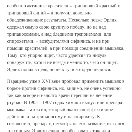
особенно активные красители – трипановый красный и
трипановый синий – и получил довольно
обнадеживающие результаты. Несколько позже Эрлих
одержал самую свою крупную победу, но не над
трипаносомами, а над бледными трепонемами, или
спирохетами, – возбудителями сифилиса, и не при
помощи красителей, а при помощи соединений мышьяка.
Тому, кто упорно ищет, часто удается что-нибудь
обнаружить, хотя и не всегда именно то, чего он ищет.
Эрлих попал в цель, но не в ту, в которую целился.
Парацельс уже в XVI веке пробовал применить мышьяк в
борьбе против сифилиса, но, видимо, не очень успешно,
так как вскоре и надолго врачи перешли на лечение
ртутью. В 1905—1907 годах химики выпустили препарат
мышьяка – атоксил, который оказывал эффективное
действие и на трипаносому и на спирохету. К
сожалению, препарат, несмотря на его название, оказался
токсичным. Эрлих решил преобразовать атоксил и