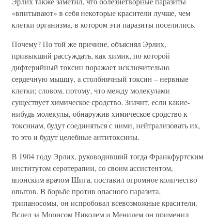
Эрлих также заметил, что болезнетворные паразиты
«впитывают» в себя некоторые красители лучше, чем
клетки организма, в котором эти паразиты поселились.
Почему? По той же причине, объяснял Эрлих,
привыкший рассуждать, как химик, по которой
дифтерийный токсин поражает исключительно
сердечную мышцу, а столбнячный токсин – нервные
клетки; словом, потому, что между молекулами
существует химическое сродство. Значит, если какие-
нибудь молекулы, обнаружив химическое сродство к
токсинам, будут соединяться с ними, нейтрализовать их,
то это и будут целебные антитоксины.
В 1904 году Эрлих, руководивший тогда Франкфуртским
институтом серотерапии, со своим ассистентом,
японским врачом Шига, поставил огромное количество
опытов. В борьбе против опасного паразита,
трипаносомы, он испробовал всевозможные красители.
Вслед за Морисом Николем и Менилем он применил