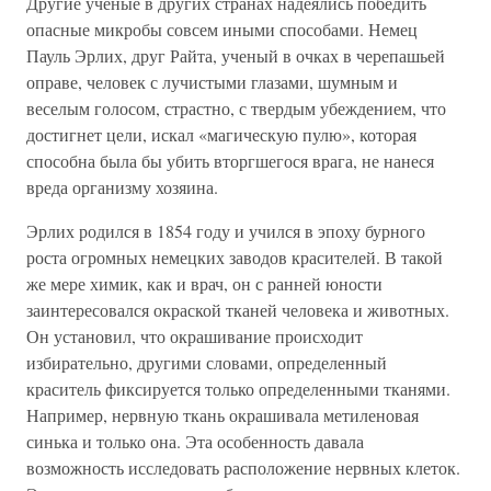
Другие ученые в других странах надеялись победить
опасные микробы совсем иными способами. Немец
Пауль Эрлих, друг Райта, ученый в очках в черепашьей
оправе, человек с лучистыми глазами, шумным и
веселым голосом, страстно, с твердым убеждением, что
достигнет цели, искал «магическую пулю», которая
способна была бы убить вторгшегося врага, не нанеся
вреда организму хозяина.
Эрлих родился в 1854 году и учился в эпоху бурного
роста огромных немецких заводов красителей. В такой
же мере химик, как и врач, он с ранней юности
заинтересовался окраской тканей человека и животных.
Он установил, что окрашивание происходит
избирательно, другими словами, определенный
краситель фиксируется только определенными тканями.
Например, нервную ткань окрашивала метиленовая
синька и только она. Эта особенность давала
возможность исследовать расположение нервных клеток.