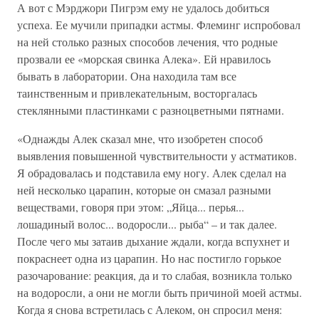
А вот с Мэрджори Пигрэм ему не удалось добиться
успеха. Ее мучили припадки астмы. Флеминг испробовал
на ней столько разных способов лечения, что родные
прозвали ее «морская свинка Алека». Ей нравилось
бывать в лаборатории. Она находила там все
таинственным и привлекательным, восторгалась
стеклянными пластинками с разноцветными пятнами.
«Однажды Алек сказал мне, что изобретен способ
выявления повышенной чувствительности у астматиков.
Я обрадовалась и подставила ему ногу. Алек сделал на
ней несколько царапин, которые он смазал разными
веществами, говоря при этом: „Яйца... перья...
лошадиный волос... водоросли... рыба“ – и так далее.
После чего мы затаив дыхание ждали, когда вспухнет и
покраснеет одна из царапин. Но нас постигло горькое
разочарование: реакция, да и то слабая, возникла только
на водоросли, а они не могли быть причиной моей астмы.
Когда я снова встретилась с Алеком, он спросил меня: