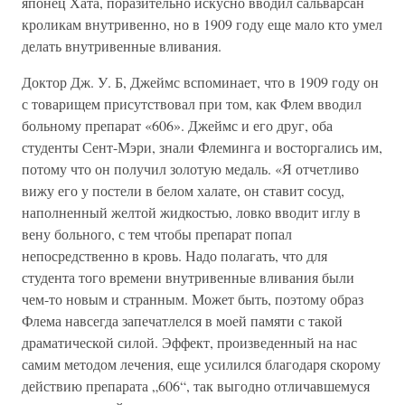
японец Хата, поразительно искусно вводил сальварсан
кроликам внутривенно, но в 1909 году еще мало кто умел
делать внутривенные вливания.
Доктор Дж. У. Б, Джеймс вспоминает, что в 1909 году он
с товарищем присутствовал при том, как Флем вводил
больному препарат «606». Джеймс и его друг, оба
студенты Сент-Мэри, знали Флеминга и восторгались им,
потому что он получил золотую медаль. «Я отчетливо
вижу его у постели в белом халате, он ставит сосуд,
наполненный желтой жидкостью, ловко вводит иглу в
вену больного, с тем чтобы препарат попал
непосредственно в кровь. Надо полагать, что для
студента того времени внутривенные вливания были
чем-то новым и странным. Может быть, поэтому образ
Флема навсегда запечатлелся в моей памяти с такой
драматической силой. Эффект, произведенный на нас
самим методом лечения, еще усилился благодаря скорому
действию препарата „606“, так выгодно отличавшемуся