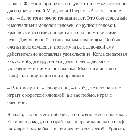
гарден. Флеминг пришелся по душе этой семье, особенно
двенадцатилетней Мэрджори Пигрэм. «Алеку, – пишет
она, – было тогда около тридцати лет. Это был серьезный
и молчаливый молодой человек, с крупной головой,
красивыми глазами, широкими и сильными кистями
рук... Для меня он был идеальным товарищем. Он был
очень простодушен, и поэтому игра с девочкой ему
действительно доставляла удовольствие. Когда он затевал
какую-нибудь игру, он это делал с неподдельным
увлечением и ничуть не свысока. Мы с ним играли в
гольф по придуманным им правилам.
– Вот смотрите, – говорил он, – вы будете всю партию
играть с короткой клюшкой, а я вас побью, играя с
обычной.
Я знала, что он меня победит, и он всегда меня побеждал.
Если шел дождь, он разрабатывал правила игры в гольф
на ковре. Нужна была огромная ловкость, чтобы бросить