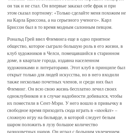
он так и не стал. Он впервые заказал себе фрак и при
этом сказал портному: «Только сделайте меня похожим не
на Карла Бриссона, а на серьезного ученого». Карл
Бриссон был в то время модным салонным певцом.
Рональд Грей ввел Флеминга еще в одно приятное
общество, которое сыграло большую роль в его жизни, в
клуб художников в Челси, помещавшийся в старинном
доме, в квартале города, издавна населенном
художниками и литераторами. Этот клуб в принципе был
открыт только для людей искусства, но в него входили
также несколько почетных членов, и среди них был
Флеминг. Он всю свою жизнь бесплатно лечил своих
одноклубников и в случае надобности добивался, чтобы
их поместили в Сент-Мэри. У него вошло в привычку в
свободное время приходить сюда играть в «snooker» –
сложную игру на бильярде, в которой следует белым
шаром положить в лузу большое количество
разноцветных шаров. Он играл с большим увлечением,