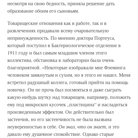
несмотря на свою бедность, приняла решение дать
образование обоим его сыновьям.
Товарищеские отношения как в работе, так и в
развлечениях придавали всему очаровательную
непринужденность. По мнению доктора Портеуса,
который поступил в Бактериологическое отделение в
1911 году и был самым младшим членом этого
коллектива, обстановка в лаборатории была очень
благоприятной. «Некоторые изображали мне Флеминга
человеком замкнутым и сухим, но я этого не нашел. Меня
встретил радушный коллега, готовый прийти на помощь
новичку. Он не прочь был посмеяться и даже сыграть
какую-нибудь шутку над товарищем, например, положить
ему под микроскоп кусочек „пластицина“ и насладиться
произведенным эффектом. Он действительно был
застенчив, но его застенчивость не была вызвана
неуверенностью в себе.
Он знал, что он знает,
и это
давало ему душевное спокойствие. Однако старые