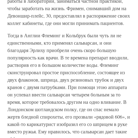
работы в лаборатории, заниматься частной практикой,
чтобы заработать на жизнь. Фримен, снимавший дом на
Девоншир-плейс, 30, предоставлял в распоряжение своих
коллег кабинеты, где они могли принимать пациентов.
Тогда в Англии Флеминг и Кольбрук были чуть ли не
единственными, кто применял сальварсан, и они
благодаря Эрлиху приобрели очень скоро большую
популярность как врачи. В те времена препарат вводили,
растворив его в большом количестве воды. Флеминг
сконструировал простое приспособление, состоящее из
двух флаконов, шприца, двух резиновых трубок и двух
кранов с двумя патрубками. При помощи этою аппарата
он успевал ввести сальварсан четырем больным за то
время, которое требовалось другим на одно вливание. В
Лондонском шотландском полку, где он спас немало
жертв бледной спирохеты, его прозвали «рядовой 606», и
какой-то карикатурист изобразил его со шприцем в руке
вместо ружья. Ему нравилось, что сальварсан дает такие