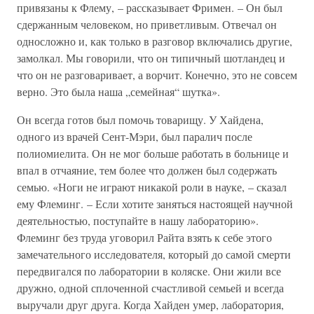
привязаны к Флему, – рассказывает Фримен. – Он был
сдержанным человеком, но приветливым. Отвечал он
односложно и, как только в разговор включались другие,
замолкал. Мы говорили, что он типичный шотландец и
что он не разговаривает, а ворчит. Конечно, это не совсем
верно. Это была наша „семейная“ шутка».
Он всегда готов был помочь товарищу. У Хайдена,
одного из врачей Сент-Мэри, был паралич после
полиомиелита. Он не мог больше работать в больнице и
впал в отчаяние, тем более что должен был содержать
семью. «Ноги не играют никакой роли в науке, – сказал
ему Флеминг. – Если хотите заняться настоящей научной
деятельностью, поступайте в нашу лабораторию».
Флеминг без труда уговорил Райта взять к себе этого
замечательного исследователя, который до самой смерти
передвигался по лаборатории в коляске. Они жили все
дружно, одной сплоченной счастливой семьей и всегда
выручали друг друга. Когда Хайден умер, лаборатория,