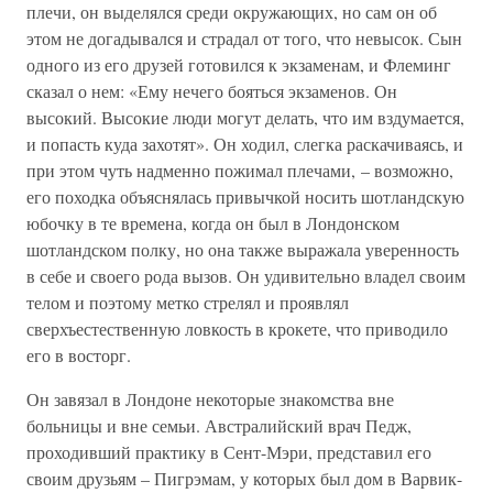
плечи, он выделялся среди окружающих, но сам он об
этом не догадывался и страдал от того, что невысок. Сын
одного из его друзей готовился к экзаменам, и Флеминг
сказал о нем: «Ему нечего бояться экзаменов. Он
высокий. Высокие люди могут делать, что им вздумается,
и попасть куда захотят». Он ходил, слегка раскачиваясь, и
при этом чуть надменно пожимал плечами, – возможно,
его походка объяснялась привычкой носить шотландскую
юбочку в те времена, когда он был в Лондонском
шотландском полку, но она также выражала уверенность
в себе и своего рода вызов. Он удивительно владел своим
телом и поэтому метко стрелял и проявлял
сверхъестественную ловкость в крокете, что приводило
его в восторг.
Он завязал в Лондоне некоторые знакомства вне
больницы и вне семьи. Австралийский врач Педж,
проходивший практику в Сент-Мэри, представил его
своим друзьям – Пигрэмам, у которых был дом в Варвик-