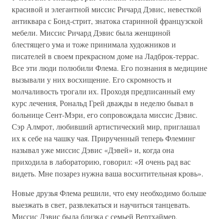
красивой и элегантной миссис Ричард Дэвис, невесткой
антиквара с Бонд-стрит, знатока старинной французской
мебели. Миссис Ричард Дэвис была женщиной
блестящего ума и тоже принимала художников и
писателей в своем прекрасном доме на Ладброк-террас.
Все эти люди полюбили Флема. Его познания в медицине
вызывали у них восхищение. Его скромность и
молчаливость трогали их. Проходя предписанный ему
курс лечения, Рональд Грей дважды в неделю бывал в
больнице Сент-Мэри, его сопровождала миссис Дэвис.
Сэр Алмрот, любивший артистический мир, приглашал
их к себе на чашку чая. Прирученный теперь Флеминг
называл уже миссис Дэвис «Дэвей» и, когда она
приходила в лабораторию, говорил: «Я очень рад вас
видеть. Мне позарез нужна ваша восхитительная кровь».
Новые друзья Флема решили, что ему необходимо больше
выезжать в свет, развлекаться и научиться танцевать.
Миссис Дэвис была близка с семьей Вертхаймер,