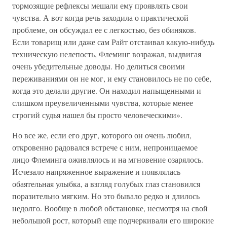
тормозящие рефлексы мешали ему проявлять свои
чувства. А вот когда речь заходила о практической
проблеме, он обсуждал ее с легкостью, без обиняков.
Если товарищ или даже сам Райт отстаивал какую-нибудь
техническую нелепость, Флеминг возражал, выдвигая
очень убедительные доводы. Но делиться своими
переживаниями он не мог, и ему становилось не по себе,
когда это делали другие. Он находил напыщенными и
слишком преувеличенными чувства, которые менее
строгий судья нашел бы просто человеческими».
Но все же, если его друг, которого он очень любил,
откровенно радовался встрече с ним, непроницаемое
лицо Флеминга оживлялось и на мгновение озарялось.
Исчезало напряженное выражение и появлялась
обаятельная улыбка, а взгляд голубых глаз становился
поразительно мягким. Но это бывало редко и длилось
недолго. Вообще в любой обстановке, несмотря на свой
небольшой рост, который еще подчеркивали его широкие