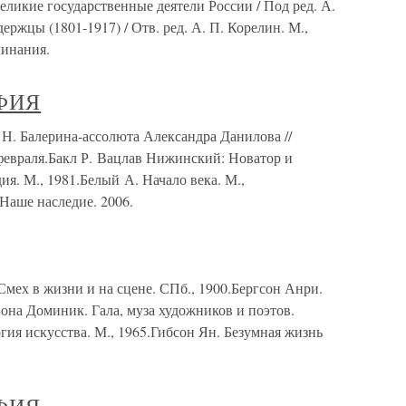
Великие государственные деятели России / Под ред. А.
ержцы (1801-1917) / Отв. ред. А. П. Корелин. М.,
минания.
ФИЯ
Балерина-ассолюта Александра Данилова //
 февраля.Бакл Р. Вацлав Нижинский: Новатор и
я. М., 1981.Белый А. Начало века. М.,
 Наше наследие. 2006.
мех в жизни и на сцене. СПб., 1900.Бергсон Анри.
Бона Доминик. Гала, муза художников и поэтов.
ия искусства. М., 1965.Гибсон Ян. Безумная жизнь