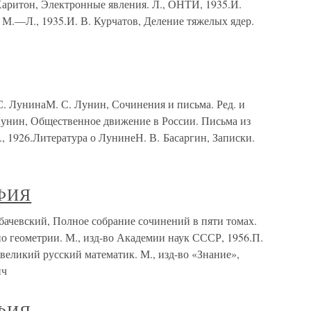
 Харитон, Электронные явления. Л., ОНТИ, 1935.И.
 М.—Л., 1935.И. В. Курчатов, Деление тяжелых ядер.
. ЛунинаМ. С. Лунин, Сочинения и письма. Ред. и
 Лунин, Общественное движение в России. Письма из
., 1926.Литература о ЛунинеН. В. Басаргин, Записки.
ФИЯ
вский, Полное собрание сочинений в пяти томах.
о геометрии. М., изд-во Академии наук СССР, 1956.П.
великий русский математик. М., изд-во «Знание»,
ич