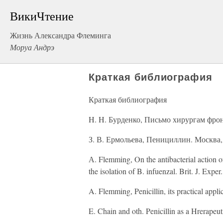
ВикиЧтение
Жизнь Александра Флеминга
Моруа Андрэ
Краткая библиография
Краткая библиография
H. H. Бурденко, Письмо хирургам фрон
З. В. Ермольева, Пенициллин. Москва,
А. Flemming, On the antibacterial action of 
the isolation of B. infuenzal. Brit. J. Exper
A. Flemming, Penicillin, its practical appl
E. Chain and oth. Penicillin as a Hrerapeut