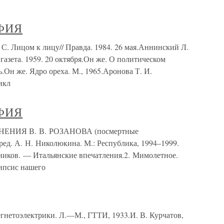
ФИЯ
ицом к лицу// Правда. 1984. 26 мая.Аннинский Л.
 газета. 1959. 20 октября.Он же. О политическом
.Он же. Ядро ореха. М., 1965.Аронова Т. И.
икл
ФИЯ
ЕНИЯ В. В. РОЗАНОВА (посмертные
ед. А. Н. Николюкина. М.: Республика, 1994–1999.
жников. — Итальянские впечатления.2. Мимолетное.
ипсис нашего
гнетоэлектрики. Л.—М., ГТТИ, 1933.И. В. Курчатов,