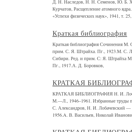
Д. Н. Наследов, Н. Н. Семенов, Ю. Б.
Курчатов, Расщепление атомного ядра.
«Успехи физических наук», 1941, т. 25,
Краткая библиография
Краткая библиография Сочинения М. С
прим. С. Я. Штрайха. Пг., 1923.М. С.
Сибири. Ред. и прим. С: Я. Штрайха М
Пг., 1917.А. Д. Боровков,
КРАТКАЯ БИБЛИОГРА
КРАТКАЯ БИБЛИОГРАФИЯ Н. И. Лобаче
М.—Л., 1946–1961. Избранные труды п
С. Александров, Н. И. Лобачевский — 
1956.A. В. Васильев, Николай Иванов