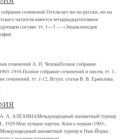
ФИЯ
ания сочинений Гегеля нет ни по-русски, ни на
етского читателя имеется четырнадцатитомное
ледующем составе: тт. 1—3 — «Энциклопедия
софия
ния сочинений А. П. ЧеховаПолное собрание
, 1903–1916.Полное собрание сочинений и писем, тт. 1-
е сочинений, тт. 1-12. Вступ. статья В. В. Ермилова.
,
ФИЯ
 А. АЛЕХИНАМеждународный шахматный турнир
 М., 1929.Мои лучшие партии. Книга первая (1903–
 1928.Международный шахматный турнир в Нью-Йорке,
.На пути к высшим шахматным