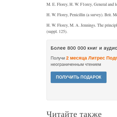
M. E. Florey, H. W. F1оrey, General and loc
H. W. Florey, Penicillin (a survey). Brit. 
H. W. Florey, M. A. Jennings. The principle
(suppl. 125).
Более 800 000 книг и аудио
2 месяца Литрес Под
Получи
неограниченным чтением
ПОЛУЧИТЬ ПОДАРОК
Читайте также