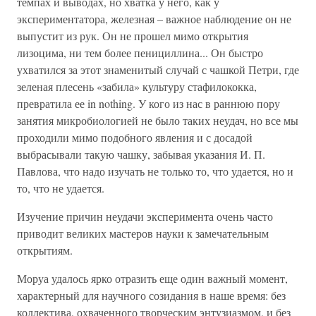
темпах и выводах, но хватка у него, как у
экспериментатора, железная – важное наблюдение он не
выпустит из рук. Он не прошел мимо открытия
лизоцима, ни тем более пенициллина... Он быстро
ухватился за этот знаменитый случай с чашкой Петри, где
зеленая плесень «забила» культуру стафилококка,
превратила ее in nothing. У кого из нас в раннюю пору
занятия микробиологией не было таких неудач, но все мы
проходили мимо подобного явления и с досадой
выбрасывали такую чашку, забывая указания И. П.
Павлова, что надо изучать не только то, что удается, но и
то, что не удается.
Изучение причин неудачи эксперимента очень часто
приводит великих мастеров науки к замечательным
открытиям.
Моруа удалось ярко отразить еще один важный момент,
характерный для научного созидания в наше время: без
коллектива, охваченного творческим энтузиазмом, и без