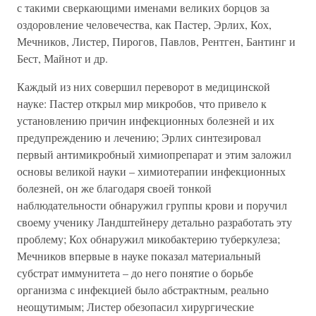
с такими сверкающими именами великих борцов за
оздоровление человечества, как Пастер, Эрлих, Кох,
Мечников, Листер, Пирогов, Павлов, Рентген, Бантинг и
Бест, Майнот и др.
Каждый из них совершил переворот в медицинской
науке: Пастер открыл мир микробов, что привело к
установлению причин инфекционных болезней и их
предупреждению и лечению; Эрлих синтезировал
первый антимикробный химиопрепарат и этим заложил
основы великой науки – химиотерапии инфекционных
болезней, он же благодаря своей тонкой
наблюдательности обнаружил группы крови и поручил
своему ученику Ландштейнеру детально разработать эту
проблему; Кох обнаружил микобактерию туберкулеза;
Мечников впервые в науке показал материальный
субстрат иммунитета – до него понятие о борьбе
организма с инфекцией было абстрактным, реально
неощутимым; Листер обезопасил хирургические