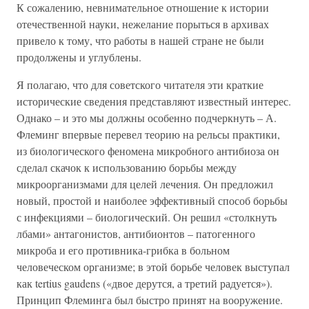
К сожалению, невнимательное отношение к истории
отечественной науки, нежелание порыться в архивах
привело к тому, что работы в нашей стране не были
продолжены и углублены.
Я полагаю, что для советского читателя эти краткие
исторические сведения представляют известный интерес.
Однако – и это мы должны особенно подчеркнуть – А.
Флеминг впервые перевел теорию на рельсы практики,
из биологического феномена микробного антибиоза он
сделал скачок к использованию борьбы между
микроорганизмами для целей лечения. Он предложил
новый, простой и наиболее эффективный способ борьбы
с инфекциями – биологический. Он решил «столкнуть
лбами» антагонистов, антибионтов – патогенного
микроба и его противника-грибка в больном
человеческом организме; в этой борьбе человек выступал
как tertius gaudens («двое дерутся, а третий радуется»).
Принцип Флеминга был быстро принят на вооружение.