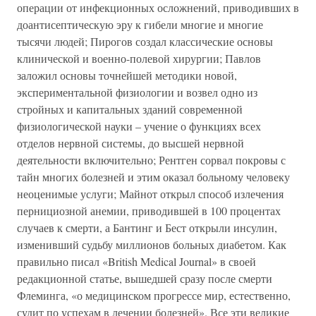
операции от инфекционных осложнений, приводивших в
доантисептическую эру к гибели многие и многие
тысячи людей; Пирогов создал классические основы
клинической и военно-полевой хирургии; Павлов
заложил основы точнейшей методики новой,
экспериментальной физиологии и возвел одно из
стройных и капитальных зданий современной
физиологической науки – учение о функциях всех
отделов нервной системы, до высшей нервной
деятельности включительно; Рентген сорвал покровы с
тайн многих болезней и этим оказал больному человеку
неоценимые услуги; Майнот открыл способ излечения
пернициозной анемии, приводившей в 100 процентах
случаев к смерти, а Бантинг и Бест открыли инсулин,
изменивший судьбу миллионов больных диабетом. Как
правильно писал «British Medical Journal» в своей
редакционной статье, вышедшей сразу после смерти
Флеминга, «о медицинском прогрессе мир, естественно,
судит по успехам в лечении болезней». Все эти великие