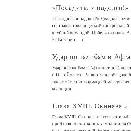
«Посадить, и надолго!»
«Посадить, и надолго!» Двадцать четв
состоялся товарищеский контрольный 
клубной командой. Победили наши. В м
Б. Татушин — в
Удар по талибам в Афг
Удар по талибам в Афганистане Следст
в Нью-Йорке и Вашингтоне обещало бы
также обмен информацией между спец
коалиции
Глава XVIII. Окинава и
Глава XVIII. Окинава и флот, который
приближением к концу кампании на Фи
базы, расположенной ближе к собстве