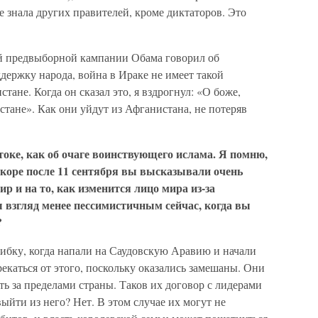
не знала других правителей, кроме диктаторов. Это
ей предвыборной кампании Обама говорил об
держку народа, война в Ираке не имеет такой
тане. Когда он сказал это, я вздрогнул: «О боже,
стане». Как они уйдут из Афганистана, не потеряв
оке, как об очаге воинствующего ислама. Я помню,
вскоре после 11 сентября вы высказывали очень
р и на то, как изменится лицо мира из-за
 взгляд менее пессимистичным сейчас, когда вы
?
шибку, когда напали на Саудовскую Аравию и начали
рекаться от этого, поскольку оказались замешаны. Они
ить за пределами страны. Таков их договор с лидерами
ыйти из него? Нет. В этом случае их могут не