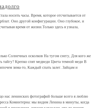
надолго
тала носить часы. Время, которое отсчитывается от
рблат. Оно другой конфигурации. Оно глубокое, и
считывая время от жизни.Только здесь я узнала,
олько Солнечных осколков На тугом снегу, Для кого же
 тайгу? Крепко спят медведи Цвета темной меди В
почем зима-то, Каждый спать залег. Зайцам и
 до нас ленинских фотографий больше всего я люблю
нгресса Коминтерна: мы видим Ленина в минуты, когда
ущей в президиум, держит карандаш, что-то пишет,