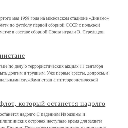
ертого мая 1958 года на московском стадионе «Динамо»
матч по футболу первой сборной СССР с польской
атче в составе сборной Союза играли Э. Стрельцов,
анистане
вие по делу о террористических акциях 11 сентября
ть долгим и трудным. Уже первые аресты, допросы, а
иальными службами стран антитеррористической
 флот, который останется надолго
 останется надолго С падением Иводзимы и
липпинских островах наступало время для захвата
нно Японии. Прежде чем предпринимать наступление