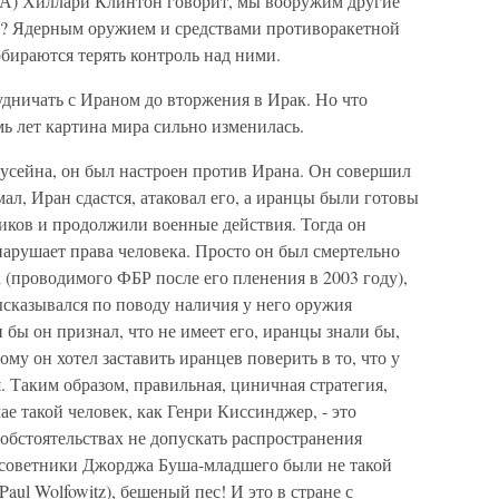
ША) Хиллари Клинтон говорит, мы вооружим другие
к? Ядерным оружием и средствами противоракетной
бираются терять контроль над ними.
дничать с Ираном до вторжения в Ирак. Но что
мь лет картина мира сильно изменилась.
усейна, он был настроен против Ирана. Он совершил
ал, Иран сдастся, атаковал его, а иранцы были готовы
иков и продолжили военные действия. Тогда он
арушает права человека. Просто он был смертельно
 (проводимого ФБР после его пленения в 2003 году),
высказывался по поводу наличия у него оружия
 бы он признал, что не имеет его, иранцы знали бы,
ому он хотел заставить иранцев поверить в то, что у
. Таким образом, правильная, циничная стратегия,
е такой человек, как Генри Киссинджер, - это
обстоятельствах не допускать распространения
 советники Джорджа Буша-младшего были не такой
aul Wolfowitz), бешеный пес! И это в стране с