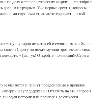
вие по делу о террористических акциях 11 сентября в
 долгим и трудным. Уже первые аресты, допросы, а
иальными службами стран антитеррористической
ю жену и упорно не хотел ей изменять, хоть и было с
л свое, и Серегу по ночам мучили эротические сны,
 анекдоте: «Тук, тук! Откройте, поллюция!».Серега
го разлагаются и гибнут победоносные в прошлом
 империи и супердержавы? Ответить на эти вопросы
е, ни один историк или политик.Практически