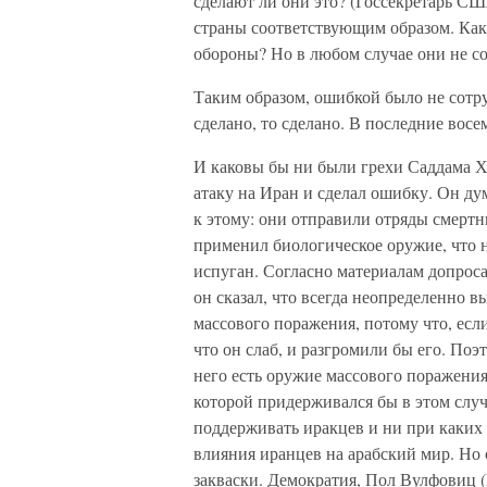
сделают ли они это? (Госсекретарь С
страны соответствующим образом. Ка
обороны? Но в любом случае они не со
Таким образом, ошибкой было не сотру
сделано, то сделано. В последние восе
И каковы бы ни были грехи Саддама Х
атаку на Иран и сделал ошибку. Он дум
к этому: они отправили отряды смертн
применил биологическое оружие, что н
испуган. Согласно материалам допроса
он сказал, что всегда неопределенно 
массового поражения, потому что, если
что он слаб, и разгромили бы его. Поэт
него есть оружие массового поражения
которой придерживался бы в этом случа
поддерживать иракцев и ни при каких 
влияния иранцев на арабский мир. Но
закваски. Демократия, Пол Вулфовиц (P