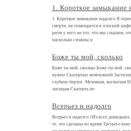
1. Короткое замыкание 
1. Короткое замыкание надолго Я перес
смерти, не помещается в плоский цифе
ритм у него не тот, что мы слышим, от
насколько сложны и
Боже ты мой, сколько
Боже ты мой, сколько Боже ты мой, ск
нужно Скатертью жемчужной Застилать
глубине берлог. Меховым, косматым Ни
лисицам Скатерть не
Всерьез и надолго
Всерьез и надолго 1Из всех дошедших
те, что сделаны во время Третьего ко
он сидит на ступеньках лестницы, вед