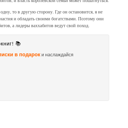
итов, и власть королевской семьи может пошатнуться.
 одну, то в другую сторону. Где он остановится, я не
настия и обладать своими богатствами. Поэтому они
битов, а лидеры ваххабитов ведут свой поход.
книг! 📚
писки в подарок
и наслаждайся