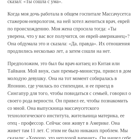
сказал: «Ты сошла с ума».
Когда моя дочь работала в общем госпитале Массачусетса
стажером-неврологом, на ней хотел жениться врач, еврей
по происхождению. Моя жена спросила тогда: «Ты
уверена, что у вас все получится, он еврей-американец»?
Она обдумала это и сказала: «Да, правда». Их отношения
продлились несколько лет, а затем сошли на нет.
Предположим, это был бы врач-китаец из Китая или
Тайваня. Мой внук, сын премьер-министра, привел в дом
молодую девушку. Она на тот момент собиралась в
Японию, где училась по стипендии, и ее приезд в
Сингапур для того, чтобы повидаться с семьей, говорил о
своего рода верности. Он привел ее, чтобы познакомить
со мной. Она выпускница массачусетского
технологического института, жительница материка, ее
отец - профессор. Сейчас они живут в Америке. Она
живет там 11 лет. С этим не было никаких проблем. Мы
сказали: «Хорошо, это неплохой вариант». Он нашел себе