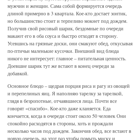
мужчин и женщин. Сама собой формируется очередь
длиной примерно в 3 квартала. Кое-кто достает зонтик,
но большинство стоит и терпеливо мокнет под дождем.
Получив свой рисовый шарик, бездомные по очереди
макают его в оба соуса и быстро отходят в сторону.
Усевшись на грязные доски, они смакуют обед, откусывая
по-птичьи маленькие кусочки. Внешний вид блюда
никого не интересует: главное – питательная ценность.
Доевшие шарик тут же встают в конец очереди за
добавкой.
Основное блюдо – щедрая порция риса и рагу из овощей
и перепелиных яиц. Я наполняю тарелку за тарелкой,
глядя в безропотные, отчаявшиеся лица. Почти все
говорят «спасибо». Кое-кто даже кланяется. Еда
кончается, когда в очереди стоит около 50 человек Они
спокойно расходятся в стороны, хоть и прождали
несколько часов под дождем. Закончив обед, все встают в
новую очередь, на этот раз чтобы помыть миску и