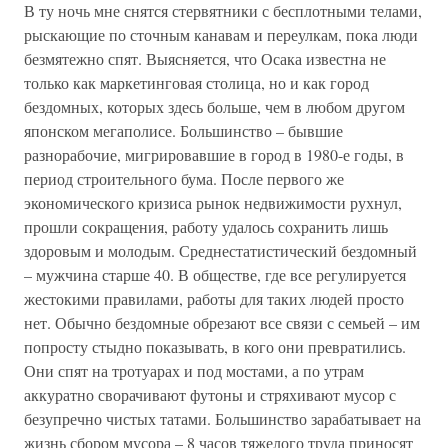
В ту ночь мне снятся стервятники с бесплотными телами,
рыскающие по сточным канавам и переулкам, пока люди
безмятежно спят. Выясняется, что Осака известна не
только как маркетинговая столица, но и как город
бездомных, которых здесь больше, чем в любом другом
японском мегаполисе. Большинство – бывшие
разнорабочие, мигрировавшие в город в 1980-е годы, в
период строительного бума. После первого же
экономического кризиса рынок недвижимости рухнул,
прошли сокращения, работу удалось сохранить лишь
здоровым и молодым. Среднестатистический бездомный
– мужчина старше 40. В обществе, где все регулируется
жестокими правилами, работы для таких людей просто
нет. Обычно бездомные обрезают все связи с семьей – им
попросту стыдно показывать, в кого они превратились.
Они спят на тротуарах и под мостами, а по утрам
аккуратно сворачивают футоны и стряхивают мусор с
безупречно чистых татами. Большинство зарабатывает на
жизнь сбором мусора – 8 часов тяжелого труда приносят