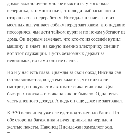
домов можно очень многое выяснить: у кого была
вечеринка, кто много пьет, что люди выбрасывают и
отправляют в переработку. Нисида-сан знает, кто из
местных выгуливает собаку перед завтраком, кто недавно
поссорился, чьи дети тайком курят и по ночам убегают из
дома. Он первым замечает, что кто-то из соседей купил
машину, и знает, на какую именно электричку спешит
вот этот служащий. Пусть бездомных держат за
невидимок, но сами они не слепы.
Но и у нас есть глаза. Дважды за свой обход Нисида-сан
останавливается, когда ему кажется, что никто не
смотрит, и покупает в автомате стаканчик саке. Два
быстрых глотка – и стакана как не бывало. Одна пятая
часть дневного дохода. А ведь он еще даже не завтракал.
К 9:30 велосипед уже еле едет под тяжестью банок. По
обе стороны багажника и руля привязаны черные и
желтые пакеты. Наконец Нисида-сан замедляет ход.