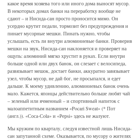
какое время хозяева того или иного дома выносят мусор.
В некоторых домах банки на переработку вообще не
сдают – и Нисида-сан просто проносится мимо. Он
усердно крутит педали, тормозит без предупреждения и
пинает мусорные мешки. Пинать нужно, чтобы
услышать, есть ли внутри алюминиевые банки. Проверив
мешки на звук, Нисида-сан наклоняется и проверяет на
ощупь: алюминий мягко хрустит в руках. Если внутри
больше одной или двух банок, он слезает с велосипеда,
развязывает мешок, достает банки, аккуратно завязывает
узел, чтобы мусор, не дай бог, не просыпался, и едет
дальше. К моему удивлению, алюминиевых банок очень
мало. Кажется, японцы действительно больше любят чай
– зеленый или ячменный – и спортивный напиток с
малоаппетитным названием «Pocari Sweat» (* Пот
(англ.)). «Соса-Сolа» и «Рерsi» здесь не жалуют.
Мы кружим по кварталу, следуя известной лишь Нисида-
сан запутанной схеме. Оказывается, по мусору о жителях