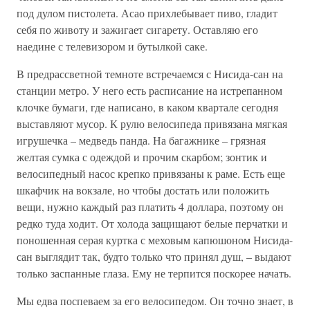
под дулом пистолета. Асао прихлебывает пиво, гладит
себя по животу и зажигает сигарету. Оставляю его
наедине с телевизором и бутылкой саке.
В предрассветной темноте встречаемся с Нисида-сан на
станции метро. У него есть расписание на истрепанном
клочке бумаги, где написано, в каком квартале сегодня
выставляют мусор. К рулю велосипеда привязана мягкая
игрушечка – медведь панда. На багажнике – грязная
желтая сумка с одеждой и прочим скарбом; зонтик и
велосипедный насос крепко привязаны к раме. Есть еще
шкафчик на вокзале, но чтобы достать или положить
вещи, нужно каждый раз платить 4 доллара, поэтому он
редко туда ходит. От холода защищают белые перчатки и
поношенная серая куртка с меховым капюшоном Нисида-
сан выглядит так, будто только что принял душ, – выдают
только заспанные глаза. Ему не терпится поскорее начать.
Мы едва поспеваем за его велосипедом. Он точно знает, в