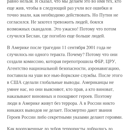
равно нельзя. Я сказал, что мы делаем это во имя тех, кто
еще жив, чтобы в следующий раз учли все ошибки и
точно знали, как необходимо действовать. Но Путин не
согласился. Не захотел тревожить людей, боялся
возможных скандалов. Это ужасно! Потому что потом
случился Беслан, где погибло еще больше людей.
В Америке после трагедии 11 сентября 2001 года не
случилось ни одного теракта. Почему? Потому что они
создали комиссию, которая перепотрошила ФБР, ЦРУ,
Агентство национальной безопасности, аэронавигацию,
поставила на уши все нью-йоркские службы. После этого
в США сделали глобальные выводы. Американцы не
умнее нас, но они выясняют, кто прав, а кто виноват,
наказывают виновных и поощряют героев. Поэтому
люди в Америке живут без террора. А в России никто
никаких выводов не делает. Посмертно дают звания
Героев России либо секретными указами делают героями.
Как вооруженные до зубов террористы добрались до