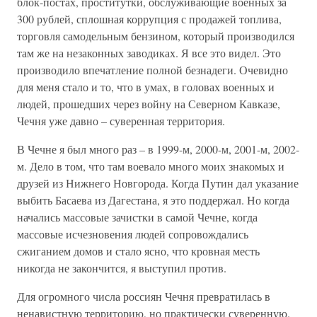
блок-постах, проститутки, обслуживающие военных за
300 рублей, сплошная коррупция с продажей топлива,
торговля самодельным бензином, который производился
там же на незаконных заводиках. Я все это видел. Это
производило впечатление полной безнадеги. Очевидно
для меня стало и то, что в умах, в головах военных и
людей, прошедших через войну на Северном Кавказе,
Чечня уже давно – суверенная территория.
В Чечне я был много раз – в 1999-м, 2000-м, 2001-м, 2002-
м. Дело в том, что там воевало много моих знакомых и
друзей из Нижнего Новгорода. Когда Путин дал указание
выбить Басаева из Дагестана, я это поддержал. Но когда
начались массовые зачистки в самой Чечне, когда
массовые исчезновения людей сопровождались
сжиганием домов и стало ясно, что кровная месть
никогда не закончится, я выступил против.
Для огромного числа россиян Чечня превратилась в
ненавистную территорию, но практически суверенную.