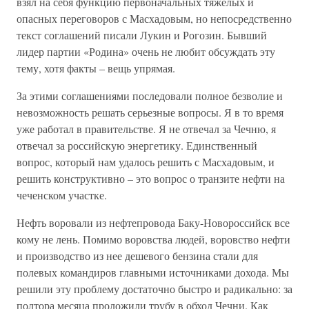
взял на себя функцию первоначальных тяжелых и
опасных переговоров с Масхадовым, но непосредственно
текст соглашений писали Лукин и Рогозин. Бывший
лидер партии «Родина» очень не любит обсуждать эту
тему, хотя факты – вещь упрямая.
За этими соглашениями последовали полное безволие и
невозможность решать серьезные вопросы. Я в то время
уже работал в правительстве. Я не отвечал за Чечню, я
отвечал за российскую энергетику. Единственный
вопрос, который нам удалось решить с Масхадовым, и
решить конструктивно – это вопрос о транзите нефти на
чеченском участке.
Нефть воровали из нефтепровода Баку-Новороссийск все
кому не лень. Помимо воровства людей, воровство нефти
и производство из нее дешевого бензина стали для
полевых командиров главными источниками дохода. Мы
решили эту проблему достаточно быстро и радикально: за
полтора месяца проложили трубу в обход Чечни. Как