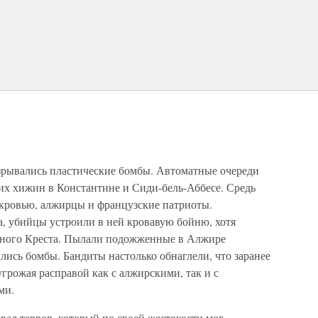
зрывались пластические бомбы. Автоматные очереди
их хижин в Константине и Сиди-бель-Аббесе. Средь
я кровью, алжирцы и французские патриоты.
, убийцы устроили в ней кровавую бойню, хотя
сного Креста. Пылали подожженные в Алжире
лись бомбы. Бандиты настолько обнаглели, что заранее
грожая расправой как с алжирскими, так и с
ми.
ал террор, который по своей жестокости мог