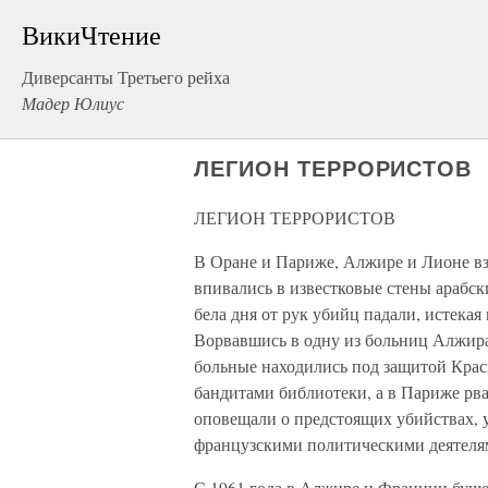
ВикиЧтение
Диверсанты Третьего рейха
Мадер Юлиус
ЛЕГИОН ТЕРРОРИСТОВ
ЛЕГИОН ТЕРРОРИСТОВ
В Оране и Париже, Алжире и Лионе в
впивались в известковые стены арабск
бела дня от рук убийц падали, истека
Ворвавшись в одну из больниц Алжира
больные находились под защитой Кра
бандитами библиотеки, а в Париже рва
оповещали о предстоящих убийствах, у
французскими политическими деятеля
С 1961 года в Алжире и Франции бушев