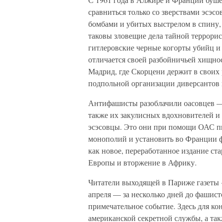
сравниться только со зверствами эсэс
бомбами и убитых выстрелом в спину
таковы зловещие дела тайной террори
гитлеровские черные когорты убийц и 
отличается своей разбойничьей хищно
Мадрид, где Скорцени держит в своих
подпольной организации диверсантов 
Антифашисты разоблачили оасовцев — 
также их закулисных вдохновителей и
эсэсовцы. Это они при помощи ОАС п
монополий и установить во Франции 
как новое, переработанное издание с
Европы и вторжение в Африку.
Читатели выходящей в Париже газеты «
апреля — за несколько дней до фашис
примечательное событие. Здесь для ко
американской секретной службы, а так