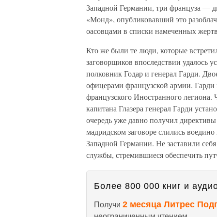
Западной Германии, три француза — дв
«Монд», опубликовавший это разоблач
оасовцами в списки намеченных жертв
Кто же были те люди, которые встрети
заговорщиков впоследствии удалось у
полковник Годар и генерал Гарди. Дво
офицерами французской армии. Гарди 
французского Иностранного легиона. Ч
капитана Глазера генерал Гарди устан
очередь уже давно получил директивы 
мадридском заговоре слились воедин
Западной Германии. Не заставили себя
службы, стремившиеся обеспечить пу
Более 800 000 книг и аудио
2 месяца Литрес Под
Получи
неограниченным чтением