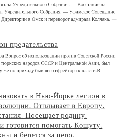
она Учредительного Собрания. — Восстание на
нт Учредительного Собрания. — Уфимское Совещание
 Директории в Омск и переворот адмирала Колчака. —
он предательства
тва Вопрос об использовании против Советской России
з тюркских народов СССР и Центральной Азии, был
зу же по приходу бывшего ефрейтора к власти.В
низовать в Нью-Йорке легион в
волюции. Отплывает в Европу.
стания. Посещает родину.
и готовится помогать Кошуту.
ны и берется за перо.