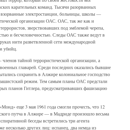
овских карательных команд. Тысячи разорванных
, взорванные электростанции, больницы, школы —
стической организации ОАС. ОАС, так же как и
террористов, зверствовавших под эмблемой черепа,
стью и бесчеловечностью. Следы ОАС также ведут в
 руках нити разветвленной сети международной
и убийц.
членов тайной террористической организации, а
 военных главарей. Среди последних оказались бывшие
ытались сохранить в Алжире колониальное господство
фашистский режим. Тем самым планы ОАС предстали
тарых планов Гитлера, предусматривавших фашизацию
Монд» еще 3 мая 1961 года смогли прочесть, что 12
тского путча в Алжире — в Мадриде произошло весьма
нспиративной беседы встретились три агента
же несколько других лиц: испанец, два немца из