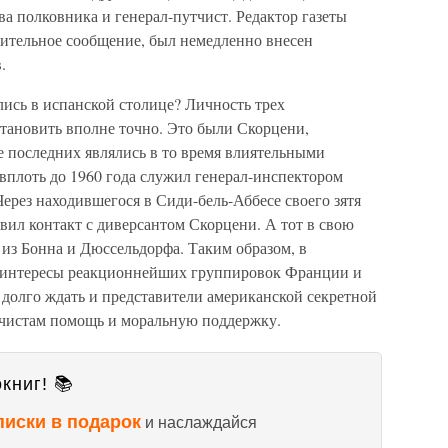
а полковника и генерал-путчист. Редактор газеты
ительное сообщение, был немедленно внесен
.
лись в испанской столице? Личность трех
становить вполне точно. Это были Скорцени,
е последних являлись в то время влиятельными
вплоть до 1960 года служил генерал-инспектором
ерез находившегося в Сиди-бель-Аббесе своего зятя
овил контакт с диверсантом Скорцени. А тот в свою
из Бонна и Дюссельдорфа. Таким образом, в
о интересы реакционнейших группировок Франции и
 долго ждать и представители американской секретной
тчистам помощь и моральную поддержку.
книг! 📚
писки в подарок
и наслаждайся