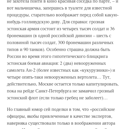
не захотела пойти в кино красивая соседка по парте, – и
вот мальчишечка, запершись в туалете для известной
процедуры, старательно воображает перед собой какую-
нибудь голливудскую диву. Для справки: грозная
эстонская армия состоит из четырех тысяч солдат и 36
бронемашин (в одной российской дивизии – шесть с
половиной тысяч солдат, 300 бронемашин различных
типов и 90 танков). Особенно страшна должна быть
России во время этого гипотетического блицкрига
эстонская боевая авиация: 2 (два) невооруженных
самолета Ан-2 (более известных как «кукурузники») и
четыре опять-таки невооруженных вертолета… Тут,
действительно, Москве остается только капитулировать,
пока на рейде Санкт-Петербурга не замаячил грозный
эстонский флот (если только гребец не заболеет)…
Но главный юмор сей поделки в том, что «российские
офицеры, якобы привлеченные в качестве экспертов,
наверняка существовали только в воображении автора