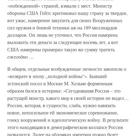
«побежденной» страной, взмыли с мест. Министр
обороны США Гейтс критиковал нашу страну за твердое,
вот ужас, намерение закупить для своих Вооруженных
сил оружия и боевой техники аж на 189 миллиардов
долларов. Он лишь не уточнил, что Россия намерена
выложить эти деньги за следующие восемь лет, а вот
США намерены примерно такую же сумму тратить
ежегодно
…
В общем, отдельные возбужденные личности завопили о
«возврате в эпоху „холодной войны“». Бывший
эстонский посол в Москве М. Хельме форменным
образом бился в истерике: «Сегодняшняя Россия – это
растущий монстр, какого мир в своей истории не видел…
России, которая, в сущности, слаба, нужно навязать
новое, непосильное ей экономическое соревнование,
гонку вооружений и идеологическую войну. В результате
этого находящаяся в демографическом коллапсе Россия
развалится. Далее на обломках империи нужно будет