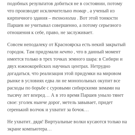
подобных результатов добиться не в состоянии, потому
что производят исключительно
товар
, а ученый из
кирпичного здания –
технологии
. Вот этой тонкости
Паршев не учитывал совершенно, а потому серьезного
отношения к себе, право, не заслуживает.
Совсем неподалеку от Красноярска есть некий закрытый
городок. Там придумали
нечто
, что в данный момент
имеется только в трех точках земного шара: в Сибири и
двух южнокорейских научных центрах. Нетрудно
догадаться, что реализация этой придумки на мировом
рынке в условиях едва ли не монопольных окупит все
расходы по борьбе с суровыми сибирскими зимами на
тысячу лет вперед… А в это время Паршев уныло тянет
свое: уголек нынче дорог, метель завывает, придет
серенький волчок и ухватит за бочок…
Не ухватит, дядя! Виртуальные волки кусаются только на
экране компьютера…