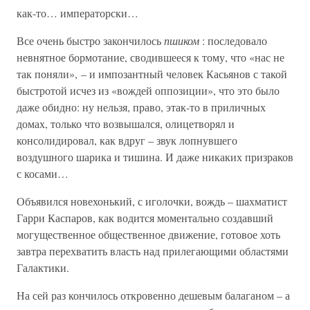
как-то… императорски…
Все очень быстро закончилось
пшиком
: последовало
невнятное бормотание, сводившееся к тому, что «нас не
так поняли», – и импозантный человек Касьянов с такой
быстротой исчез из «вождей оппозиции», что это было
даже обидно: ну нельзя, право, этак-то в приличных
домах, только что возвышался, олицетворял и
консолидировал, как вдруг – звук лопнувшего
воздушного шарика и тишина. И даже никаких призраков
с косами…
Объявился новехонький, с иголочки, вождь – шахматист
Гарри Каспаров, как водится моментально создавший
могущественное общественное движение, готовое хоть
завтра перехватить власть над прилегающими областями
Галактики.
На сей раз кончилось откровенно дешевым балаганом – а