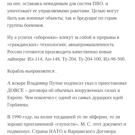
на нее, оставаясь невидимым для систем ПВО, и
уничтожает ее управляемыми ракетами. Целью могут
быть как военные объекты, так и бредущие по горам
группы боевиков.
Ну а успехи «оборонки» влекут за собой и прорывы в
«гражданских» технологиях: авиапромышленность
России готовится производить качественно новые
лайнеры: Ил-114, Ан-148, Ту-204, Ту-204-100, Ил-96-300.
Корабль
выправляется
.
А вскоре Владимир Путин подписал указ о приостановке
ДOBCE – договора об обычных вооруженных силах в
Европе. Чем покончил с одной из самых дурацких идей
Горбачева.
В 1990 году, на волне тогдашней то ли эйфории, то ли
хорошо проплаченной «глупости», М. С. этот документ и
подмахнул. Страны НАТО и Варшавского Договора