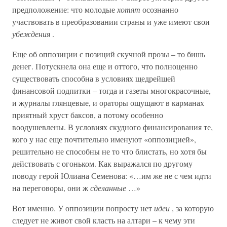
предположение: что молодые
хотят
осознанно
участвовать в преобразовании страны и уже имеют свои
убеждения
.
Еще об оппозиции с позиций скучной прозы – то бишь
денег. Потускнела она еще и оттого, что полноценно
существовать способна в условиях щедрейшей
финансовой подпитки – тогда и газеты многокрасочные,
и журналы глянцевые, и ораторы ощущают в карманах
приятный хруст баксов, а потому особенно
воодушевлены. В условиях скудного финансирования те,
кого у нас еще почтительно именуют «оппозицией»,
решительно не способны не то что блистать, но хотя бы
действовать с огоньком. Как выражался по другому
поводу герой Юлиана Семенова: «…им же не с чем идти
на переговоры, они ж
сделанные
…»
Вот именно. У оппозиции попросту нет
идеи
, за которую
следует не живот свой класть на алтари – к чему эти