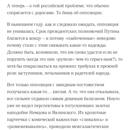
А теперь – о той российской проблеме, что обычно
сопрягается с дорогами. То бишь об оппозиции.
В нынешнем году, как и следовало ожидать, оппозиция
не унималась. Срок президентских полномочий Путина
близится к концу – и потому «озабоченные» неведомо
почему стали с этим связывать какие-то надежды.
Должно быть, возомнили, что им снова удастся если не
порулить (когда это они «рулили» чем-то серьез-ным?), то
хотя бы покрасоваться на прежних трибунах в прежней
роли заступников, печальников и радетелей народа.
Вот только оппозиция с завидным постоянством
получалась какая-то… квелая. А то, что она откалывала,
все сильнее отдавало самым дешевым балаганом. Никто
уже не видел перспективы в потускневших экзотах
наподобие Немцова и Явлинского. Их крохотные
партеечки с комической важностью «сливались» и
«размежевывались», проводили межгалактические