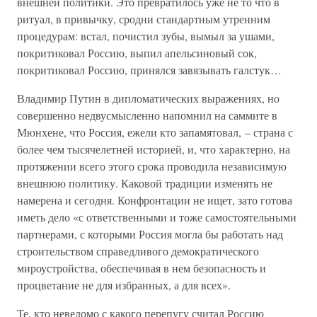
внешней политики. Это превратилось уже не то что в
ритуал, в привычку, сродни стандартным утренним
процедурам: встал, почистил зубы, вымыл за ушами,
покритиковал Россию, выпил апельсиновый сок,
покритиковал Россию, принялся завязывать галстук…
Владимир Путин в дипломатических выражениях, но
совершенно недвусмысленно напомнил на саммите в
Мюнхене, что Россия, ежели кто запамятовал, – страна с
более чем тысячелетней историей, и, что характерно, на
протяжении всего этого срока проводила независимую
внешнюю политику. Каковой традиции изменять не
намерена и сегодня. Конфронтации не ищет, зато готова
иметь дело «с ответственными и тоже самостоятельными
партнерами, с которыми Россия могла бы работать над
строительством справедливого демократического
мироустройства, обеспечивая в нем безопасность и
процветание не для избранных, а для всех».
Те, кто неведомо с какого перепугу считал Россию