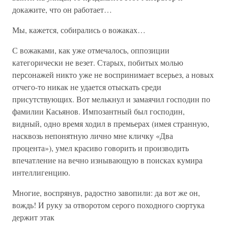
докажите, что он работает…
Мы, кажется, собирались о вожаках…
С вожаками, как уже отмечалось, оппозиции
категорически не везет. Старых, побитых молью
персонажей никто уже не воспринимает всерьез, а новых
отчего-то никак не удается отыскать среди
присутствующих. Вот мелькнул и замаячил господин по
фамилии Касьянов. Импозантный был господин,
видный, одно время ходил в премьерах (имея странную,
насквозь непонятную лично мне кличку «Два
процента»), умел красиво говорить и производить
впечатление на вечно изнывающую в поисках кумира
интеллигенцию.
Многие, воспрянув, радостно завопили: да вот же он,
вождь! И руку за отворотом серого походного сюртука
держит эт­ак