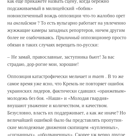
как еще прикажете назвать сцену, когда бережно
подсаживаемый в милицейский «бобик»
новоиспеченный вождь оппозиции что-то жалобно орет
на
английском
? То есть вульгарно работает на увлеченно
жужжащие камеры западных репортеров, ничем другим
более не озабочиваясь.
Приличный
оппозиционер просто
обязан в таких случаях верещать по-русски:
– Не замай, православные, заступника бьют! За вас
страдаю, дор-рогие мои, хорошие!
Оппозиция катастрофически мельчает и
тает
. В то же
самое время уже ясно, что Кремль не повторяет ошибок
украинских лидеров, фактически сдавших «оранжевым»
молодежь без боя. «Наши» и «Молодая гвардия»
внушают уважение и количеством, и качеством.
Безусловно, власть их поддерживает, а как же иначе? Но
величайшей ошибкой было бы представлять пропутин-
ские молодежные движения скопищем «купленных»,
«согнанных», «оболваненных». Скорее уж верно другое