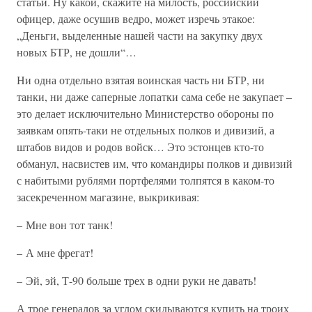
статьи. Ну какой, скажите на милость, российский
офицер, даже осушив ведро, может изречь этакое:
„Деньги, выделенные нашей части на закупку двух
новых БТР, не дошли“…
Ни одна отдельно взятая воинская часть ни БТР, ни
танки, ни даже саперные лопатки сама себе не закупает –
это делает исключительно Министерство обороны по
заявкам опять-таки не отдельных полков и дивизий, а
штабов видов и родов войск… Это эстонцев кто-то
обманул, насвистев им, что командиры полков и дивизий
с набитыми рублями портфелями толпятся в каком-то
засекреченном магазине, выкрикивая:
– Мне вон тот танк!
– А мне фрегат!
– Эй, эй, Т-90 больше трех в одни руки не давать!
А трое генералов за углом скидываются купить на троих