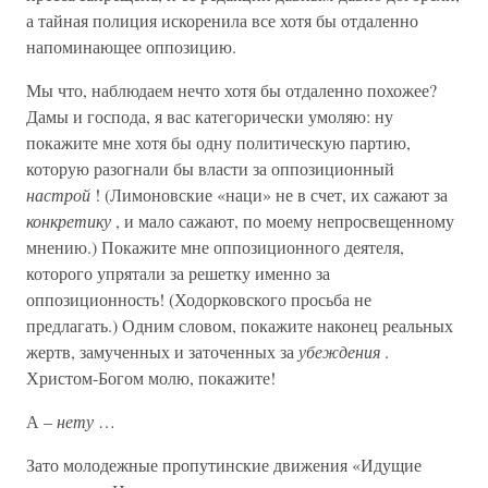
а тайная полиция искоренила все хотя бы отдаленно
напоминающее оппозицию.
Мы что, наблюдаем нечто хотя бы отдаленно похожее?
Дамы и господа, я вас категорически умоляю: ну
покажите мне хотя бы одну политическую партию,
которую разогнали бы власти за оппозиционный
настрой
! (Лимоновские «наци» не в счет, их сажают за
конкретику
, и мало сажают, по моему непросвещенному
мнению.) Покажите мне оппозиционного деятеля,
которого упрятали за решетку именно за
оппозиционность! (Ходорковского просьба не
предлагать.) Одним словом, покажите наконец реальных
жертв, замученных и заточенных за
убеждения
.
Христом-Богом молю, покажите!
А –
нету
…
Зато молодежные пропутинские движения «Идущие