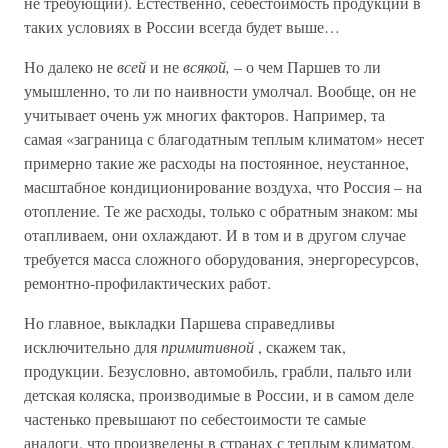
не требующий). Естественно, себестоимость продукции в
таких условиях в России всегда будет выше…
Но далеко не
всей
и не
всякой,
– о чем Паршев то ли
умышленно, то ли по наивности умолчал. Вообще, он не
учитывает очень уж многих факторов. Например, та
самая «заграница с благодатным теплым климатом» несет
примерно такие же расходы на постоянное, неустанное,
масштабное кондиционирование воздуха, что Россия – на
отопление. Те же расходы, только с обратным знаком: мы
отапливаем, они охлаждают. И в том и в другом случае
требуется масса сложного оборудования, энергоресурсов,
ремонтно-профилактических работ.
Но главное, выкладки Паршева справедливы
исключительно для
примитивной
, скажем так,
продукции. Безусловно, автомобиль, грабли, пальто или
детская коляска, производимые в России, и в самом деле
частенько превышают по себестоимости те самые
аналоги, что произведены в странах с теплым климатом.