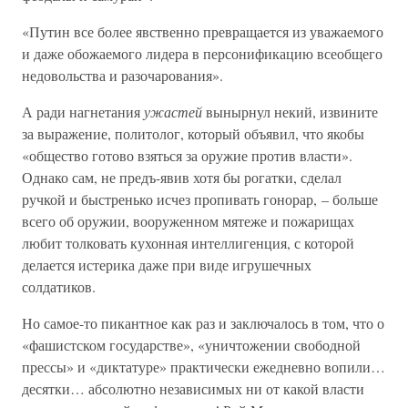
«Путин все более явственно превращается из уважаемого
и даже обожаемого лидера в персонификацию всеобщего
недовольства и разочарования».
А ради нагнетания
ужастей
вынырнул некий, извините
за выражение, политолог, который объявил, что якобы
«общество готово взяться за оружие против власти».
Однако сам, не предъ-явив хотя бы рогатки, сделал
ручкой и быстренько исчез пропивать гонорар, – больше
всего об оружии, вооруженном мятеже и пожарищах
любит толковать кухонная интеллигенция, с которой
делается истерика даже при виде игрушечных
солдатиков.
Но самое-то пикантное как раз и заключалось в том, что о
«фашистском государстве», «уничтожении свободной
прессы» и «диктатуре» практически ежедневно вопили…
десятки… абсолютно независимых ни от какой власти