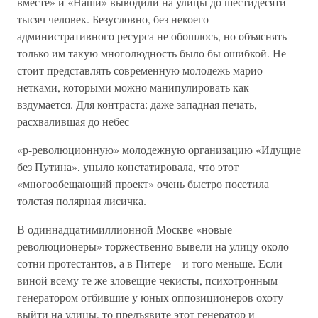
вместе» и «Наши» выводили на улицы до шестидесяти
тысяч человек. Безусловно, без некоего
административного ресурса не обошлось, но объяснять
только им такую многолюдность было бы ошибкой. Не
стоит представлять современную молодежь марио-
нетками, которыми можно манипулировать как
вздумается. Для контраста: даже западная печать,
расхвалившая до небес
«р-революционную» молодежную организацию «Идущие
без Путина», уныло констатировала, что этот
«многообещающий проект» очень быстро посетила
толстая полярная лисичка.
В одиннадцатимиллионной Москве «новые
революционеры» торжественно вывели на улицу около
сотни протестантов, а в Питере – и того меньше. Если
виной всему те же зловещие чекисты, психотронным
генератором отбившие у юных оппозиционеров охоту
выйти на улицы, то предъявите этот генератор и