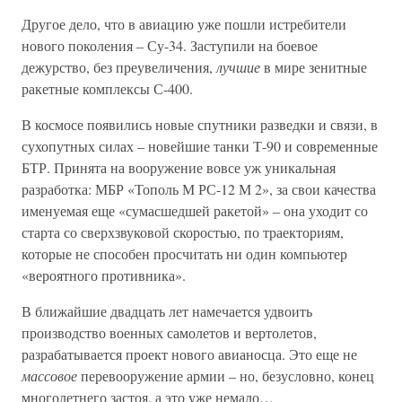
Другое дело, что в авиацию уже пошли истребители
нового поколения – Су-34. Заступили на боевое
дежурство, без преувеличения,
лучшие
в мире зенитные
ракетные комплексы С-400.
В космосе появились новые спутники разведки и связи, в
сухопутных силах – новейшие танки Т-90 и современные
БТР. Принята на вооружение вовсе уж уникальная
разработка: МБР «Тополь М РС-12 М 2», за свои качества
именуемая еще «сумасшедшей ракетой» – она уходит со
старта со сверхзвуковой скоростью, по траекториям,
которые не способен просчитать ни один компьютер
«вероятного противника».
В ближайшие двадцать лет намечается удвоить
производство военных самолетов и вертолетов,
разрабатывается проект нового авианосца. Это еще не
массовое
перевооружение армии – но, безусловно, конец
многолетнего застоя, а это уже немало…