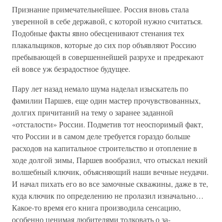
Признание примечательнейшее. Россия вновь стала
уверенной в себе державой, с которой нужно считаться.
Подобные факты явно обесценивают стенания тех
плакальщиков, которые до сих пор объявляют Россию
пребывающей в совершеннейшей разрухе и предрекают
ей вовсе уж безрадостное будущее.
Пару лет назад немало шума наделал изыскатель по
фамилии Паршев, еще один мастер прочувствованных,
долгих причитаний на тему о заранее заданной
«отсталости» России. Подметив тот неоспоримый факт,
что России и в самом деле требуется гораздо больше
расходов на капитальное строительство и отопление в
ходе долгой зимы, Паршев вообразил, что отыскал некий
волшебный ключик, объясняющий наши вечные неудачи.
И начал пихать его во все замочные скважины, даже в те,
куда ключик по определению не пролазил изначально…
Какое-то время его книга производила сенсацию,
особенно ценимая любителями толковать о за-