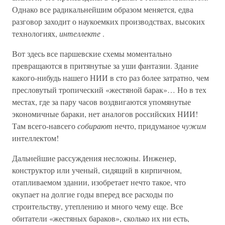
Однако все радикальнейшим образом меняется, едва
разговор заходит о наукоемких производствах, высоких
технологиях,
интеллекте
.
Вот здесь все паршевские схемы моментально
превращаются в притянутые за уши фантазии. Здание
какого-нибудь нашего НИИ в сто раз более затратно, чем
пресловутый тропический «жестяной барак»… Но в тех
местах, где за пару часов воздвигаются упомянутые
экономичные бараки, нет аналогов российских НИИ!
Там всего-навсего
собирают
нечто, придуманое
чужим
интеллектом!
Дальнейшие рассуждения несложны. Инженер,
конструктор или ученый, сидящий в кирпичном,
отапливаемом здании, изобретает нечто такое, что
окупает на долгие годы вперед все расходы по
строительству, утеплению и много чему еще. Все
обитатели «жестяных бараков», сколько их ни есть,