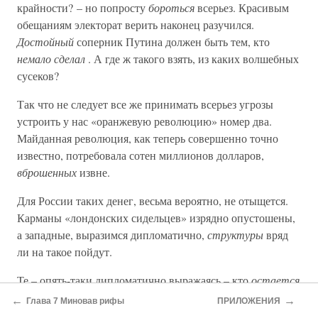
крайности? – но попросту
бороться
всерьез. Красивым
обещаниям электорат верить наконец разучился.
Достойный
соперник Путина должен быть тем, кто
немало сделал
. А где ж такого взять, из каких волшебных
сусеков?
Так что не следует все же принимать всерьез угрозы
устроить у нас «оранжевую революцию» номер два.
Майданная революция, как теперь совершенно точно
известно, потребовала сотен миллионов долларов,
вброшенных
извне.
Для России таких денег, весьма вероятно, не отыщется.
Карманы «лондонских сидельцев» изрядно опустошены,
а западные, выразимся дипломатично,
структуры
вряд
ли на такое пойдут.
Те – опять-таки дипломатично выражаясь – кто
остается
в стране, вряд ли будут «вкладываться» в какую бы то ни
←
→
Глава 7 Миновав рифы
ПРИЛОЖЕНИЯ
было майданную революцию российского образца.