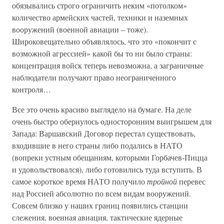
обязывались строго ограничить неким «потолком»
количество армейских частей, техники и наземных
вооружений (военной авиации – тоже).
Широковещательно объявлялось, что это «покончит с
возможной агрессией» какой бы то ни было страны:
концентрация войск теперь невозможна, а заграничные
наблюдатели получают право неограниченного
контроля…
Все это очень красиво выглядело на бумаге. На деле
очень быстро обернулось односторонним выигрышем для
Запада: Варшавский Договор перестал существовать,
входившие в него страны либо подались в НАТО
(вопреки устным обещаниям, которыми Горбачев-Пицца
и удовольствовался), либо готовились туда вступить. В
самое короткое время НАТО получило
тройной
перевес
над Россией абсолютно по всем видам вооружений.
Совсем близко у наших границ появились станции
слежения, военная авиация, тактические ядерные