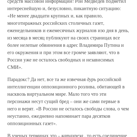
средств массовой информации! Рой Медведев подметил
интереснейшую и, безусловно, пикантную ситуацию:
«Не менее двадцати крупных и, как правило,
многотиражных российских столичных газет,
еженедельников и ежемесячных журналов изо дня в день,
из месяца в месяц публикуют на своих страницах все
более нелепые обвинения в адрес Владимира Путина и
его окружения и при этом все громче заявляют, что в
России уже не осталось свободных и независимых
СМИ».
Парадокс? Да нет, все та же извечная
дурь
российской
интеллигенции оппозиционного розлива, обитающей в
насквозь виртуальном мире. Мало того что эти
персонажи несут сущий бред – они же сами первые в
него и верят. «В России не осталось свободы слова, о чем
неустанно, ежедневно напоминает пара десятков
оппозиционных газет».
В ученых терминах это –
катахреза
, то есть соединение