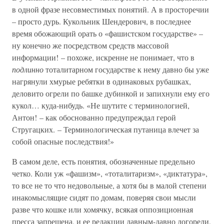
в одной фразе несовместимых понятий. А в просторечии
– просто дурь. Кукольник Шендерович, в последнее
время обожающий орать о «фашистском государстве» –
ну конечно же посредством средств массовой
информации! – похоже, искренне не понимает, что в
подлинно
тоталитарном государстве к нему давно бы уже
нагрянули хмурые ребятки в одинаковых рубашках,
деловито огрели по башке дубинкой и запихнули ему его
кукол… куда-нибудь. «Не шутите с терминологией,
Антон! – как обоснованно предупреждал герой
Стругацких. – Терминологическая путаница влечет за
собой опасные последствия!»
В самом деле, есть понятия, обозначенные предельно
четко. Коли уж «фашизм», «тоталитаризм», «диктатура»,
то все не то что недовольные, а хотя бы в малой степени
инакомыслящие сидят по домам, поверяя свои мысли
разве что кошке или хомячку, всякая оппозиционная
пресса запрещена, и ее редакции давным-давно догорели,