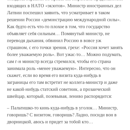
входящих в НАТО «экзотов». Министр иностранных дел
Латвии поспешил заявить, что усматривает в таком
решении России «демонстрацию международной силы».
Как будто есть что-то плохое в том, что государство
объявляет себя сильным… Помянутый министр, не
переводя дыхания, обвинил Россию в вовсе уж
страшном, с его точки зрения, грехе: «Россия хочет занять
более уважаемую роль». Вот ужас-то… Можно подумать,
сам г-н министр всегда стремился, чтобы его страна
занимала роль «менее уважаемую». Интересно, что он
скажет, если во время его визита куда-нибудь в
заграницы его там встретит не коллега-министр и даже
не какой-нибудь статский советник, а прозаический
швейцар, который, позевывая, лениво распорядится:
– Пальтишко-то кинь куда-нибудь в уголок… Министр,
говоришь? С визитом, говоришь? Ладно, посиди вон в
дворницкой, авось и придет за тобой кто…