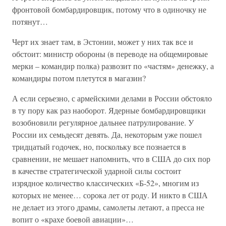
фронтовой бомбардировщик, потому что в одиночку не
потянут…
Черт их знает там, в Эстонии, может у них так все и
обстоит: министр обороны (в переводе на общемировые
мерки – командир полка) развозит по «частям» денежку, а
командиры потом плетутся в магазин?
А если серьезно, с армейскими делами в России обстояло
в ту пору как раз наоборот. Ядерные бомбардировщики
возобновили регулярное дальнее патрулирование. У
России их семьдесят девять. Да, некоторым уже пошел
тридцатый годочек, но, поскольку все познается в
сравнении, не мешает напомнить, что в США до сих пор
в качестве стратегической ударной силы состоит
изрядное количество классических «Б-52», многим из
которых не менее… сорока лет от роду. И никто в США
не делает из этого драмы, самолеты летают, а пресса не
вопит о «крахе боевой авиации»…