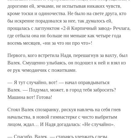
дорогими ей, зечками, не испытывая никаких чувств,
кроме тоски и одиночества. Не было на свете друга, кто
бы искренне порадовался за нее, так думалось ей,
прощалась с лагпунктом «2-й Кирпичный завод» Речлага,
где отбыла она ни больше ни меньше как четыре года
восемь месяцев, «ни за что ни про что»!
Первого, кого встретила Надя, перешагнув за вахту, был
Валек. Смущенно улыбаясь, он подошел к ней и взял из
ее рук чемоданчик с пожитками.
— Я тут случайно, вот! — начал оправдываться
Валек. — Подумал, может, в город тебя забросить?
Машина вот! Готова!
Стоял Валек спозаранку, рискуя навлечь на себя гнев
начальства, в новой гимнастерке с чисто выбритым
лицом, ждал… И Надя догадалась: «Не случайно».
— Спасибо, Валек, — стараясь удержать слезы,