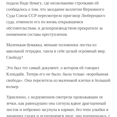
подала Наде бумагу, где несколькими строчками ей
сообщалось о том, что заседание коллегии Верховного
Суда Союза ССР пересмотрело приговор Люберецкого
суда, отменило его по вновь открывшимся
обстоятельствам, и делопроизводством прекратило за
неимением состава преступления.
Маленькая бумажка, меньше половинки листка из
школьной тетрадки, таила в себе целый огромный мир.
Свободу!
Это был тот самый документ, о котором ей говорил
Клондайк. Теперь его не было, была только «воробьиная
свобода». Она перелетела из маленькой клетки в большой
вольер.
Удивленно, с недоумением смотрели провожавшие ее
зечки, как равнодушно она согнула вдвое драгоценный
листок и небрежно засунула в карман, без тени улыбки в
запавших глазах и осунувшемся лице, она попрощалась, с