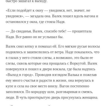
быстро зашагал к выходу.
«Если подойдет к окну — увидимся, нет, значит, не
увидимся», — загадала она. Валек пошел вдоль вагона и
остановился у окна, где стояла Надя.
— До свиданья, Валек, спасибо тебе! — прошептала
Надя. Все равно он не услышал бы.
Валек снял кепку и помахал ей. Его мягкие русые волосы
поднялись и зашевелились от ветра. Наде показалось, что
в глазах у него стояли слезы, а возможно, это были ее
слезы, сквозь которые она прощалась с Воркутой. Валек
повернулся и пошел к двери вокзала, где была надпись
«Выход в город». Проводив взглядом Валька и пожелав
ему много счастья и радости в жизни, она вернулась в
купе и села на свое место внизу. Вагон постепенно
заполнялся. По коридору шли, разговаривая и смеясь,
люди. В чуть приоткрытую дверь просунулась женщина.