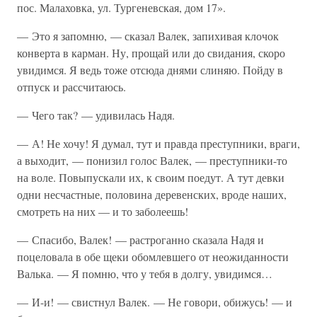
пос. Малаховка, ул. Тургеневская, дом 17».
— Это я запомню, — сказал Валек, запихивая клочок
конверта в карман. Ну, прощай или до свидания, скоро
увидимся. Я ведь тоже отсюда днями слиняю. Пойду в
отпуск и рассчитаюсь.
— Чего так? — удивилась Надя.
— А! Не хочу! Я думал, тут и правда преступники, враги,
а выходит, — понизил голос Валек, — преступники-то
на воле. Повыпускали их, к своим поедут. А тут девки
одни несчастные, половина деревенских, вроде наших,
смотреть на них — и то заболеешь!
— Спасибо, Валек! — растроганно сказала Надя и
поцеловала в обе щеки обомлевшего от неожиданности
Валька. — Я помню, что у тебя в долгу, увидимся…
— И-и! — свистнул Валек. — Не говори, обижусь! — и