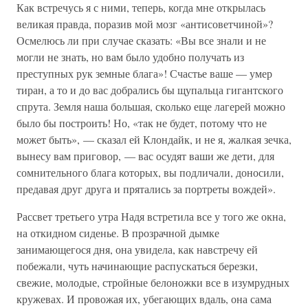
Как встречусь я с ними, теперь, когда мне открылась
великая правда, поразив мой мозг «антисоветчиной»?
Осмелюсь ли при случае сказать: «Вы все знали и не
могли не знать, но вам было удобно получать из
преступных рук земные блага»! Счастье ваше — умер
тиран, а то и до вас добрались бы щупальца гигантского
спрута. Земля наша большая, сколько еще лагерей можно
было бы построить! Но, «так не будет, потому что не
может быть», — сказал ей Клондайк, и не я, жалкая зечка,
вынесу вам приговор, — вас осудят ваши же дети, для
сомнительного блага которых, вы подличали, доносили,
предавая друг друга и прятались за портреты вождей».
Рассвет третьего утра Надя встретила все у того же окна,
на откидном сиденье. В прозрачной дымке
занимающегося дня, она увидела, как навстречу ей
побежали, чуть начинающие распускаться березки,
свежие, молодые, стройные белоножки все в изумрудных
кружевах. И провожая их, убегающих вдаль, она сама