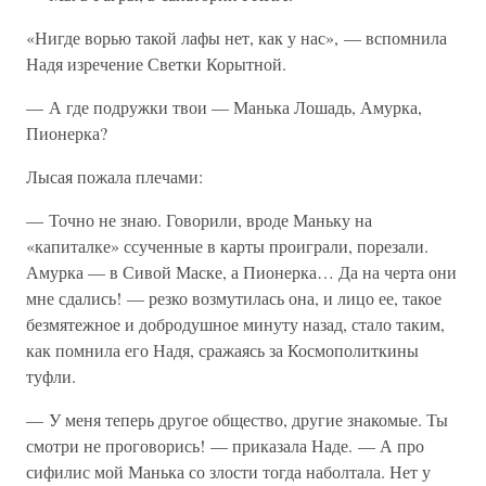
«Нигде ворью такой лафы нет, как у нас», — вспомнила
Надя изречение Светки Корытной.
— А где подружки твои — Манька Лошадь, Амурка,
Пионерка?
Лысая пожала плечами:
— Точно не знаю. Говорили, вроде Маньку на
«капиталке» ссученные в карты проиграли, порезали.
Амурка — в Сивой Маске, а Пионерка… Да на черта они
мне сдались! — резко возмутилась она, и лицо ее, такое
безмятежное и добродушное минуту назад, стало таким,
как помнила его Надя, сражаясь за Космополиткины
туфли.
— У меня теперь другое общество, другие знакомые. Ты
смотри не проговорись! — приказала Наде. — А про
сифилис мой Манька со злости тогда наболтала. Нет у