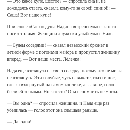
— Это какое купе, шестое? — спросила она и, не
дожидаясь ответа, сказала кому-то за своей спиной: —
Саша! Вот наше купе!
При слове «Саша» душа Надина встрепенулась: кто-то
носил это имя! Женщина дружески улыбнулась Наде.
— Будем соседями! — сказал невысокий брюнет в
летной форме с погонами майора и пропустил женщину
вперед. — Вот наши места, Лёлечка!
Надя еще взглянула на свою соседку, потому что не могла
не взглянуть. Эти голубые, чуть навыкате, глаза и нос,
слегка вздернутый на самом кончике, а главное, голос
были ей знакомы. Но кто это? Она вспомнить не могла.
— Вы одна? — спросила женщина, и Надя еще раз
убедилась — голос этот она слышала раньше.
— Да, одна!