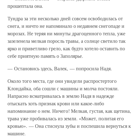
прошептала она.
Тундра за эти несколько дней совсем освободилась от
снега, и ничто не напоминало о недавнем снегопаде и
морозах. Не теряя ни минуты драгоценного тепла, уже
зазеленела мелкая поросль травы, а солнце светило так
ярко и приветливо грело, как будто хотело оставить по
себе приятную память о Заполярье.
— Остановись здесь, Валек, — попросила Надя.
Около того места, где они увидели распростертого
Клондайка, оба сошли с машины и молча постояли.
Напрасно всматривалась в землю Надя в надежде
отыскать хоть признак крови или какое-либо
напоминание о нем. Ничего! Мелкая, густая, как щетина,
трава уже пробивалась из земли. «Может, политая его
кровью». — Она стиснула зубы и поспешила вернуться к
машине.