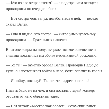
— Кто из вас отправляется? — с подозрением оглядела
проводница по очереди обоих.
— Вот сестра моя, вы уж позаботьтесь о ней, — весело
сказал Валек.
— Оно и видно, что сестра! — хитро улыбнулась ему
проводница. — Брательник нашелся!
В вагоне ковры на полу, неяркое, мягкое освещение и
тишина показались им обоим неслыханной роскошью.
— Ух ты! — заметно оробел Валек. Проводив Надю до
купе, он постеснялся войти в него, боясь запачкать ковры.
— Я пойду, пожалуй! Ты вот что, адресок оставь!
Писать было не на чем, и она достала старый конверт,
оторвав от него обратный адрес.
— Вот читай: «Московская область, Ухтомский район,