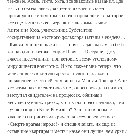
таежные. Абезь, Инта, Ухта, все знакомые названия. Где-
то тут, совсем рядом, за стеной из елей и сосен,
протянулись километры колючей проволоки, за которой
все еще томились ее вчерашние знакомые зечки:
Антонина Коза, учительница Зубстантив,
собирательница местного фольклора Наташа Лебедева…
«Как же мне теперь жить? — опять задавала сама себе без
конца один и тот же вопрос Надя. — В стране, где у
власти преступники, при которых всему уголовному
миру живется вольготно. И кто скажет мне теперь, что
молчаливые свидетели арестов невинных людей —
порядочнее и честней, чем воровка Манька Лошадь? А те,
кто измышлял клеветнические доносы, кто давал им ход,
выступал свидетелем на процессах, обвиняя в
несуществующих грехах, кто пытал и расстреливал, чем
лучше бандита Бори Ремизова? А те, кто в порыве
квасного патриотизма кричал на всех перекрестках:
«Смерть врагам народа!» и спешил занять их еще не
остывшие квартиры и места? Разве они лучше, чем урки?