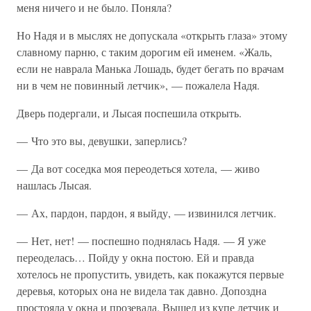
меня ничего и не было. Поняла?
Но Надя и в мыслях не допускала «открыть глаза» этому
славному парню, с таким дорогим ей именем. «Жаль,
если не наврала Манька Лошадь, будет бегать по врачам
ни в чем не повинный летчик», — пожалела Надя.
Дверь подергали, и Лысая поспешила открыть.
— Что это вы, девушки, заперлись?
— Да вот соседка моя переодеться хотела, — живо
нашлась Лысая.
— Ах, пардон, пардон, я выйду, — извинился летчик.
— Нет, нет! — поспешно поднялась Надя. — Я уже
переоделась… Пойду у окна постою. Ей и правда
хотелось не пропустить, увидеть, как покажутся первые
деревья, которых она не видела так давно. Допоздна
простояла у окна и прозевала. Вышел из купе летчик и