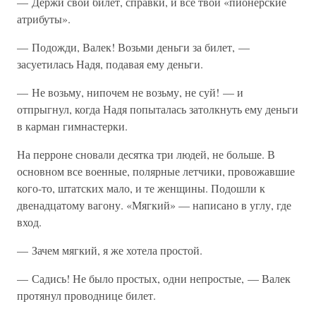
— Держи свой билет, справки, и все твои «пионерские
атрибуты».
— Подожди, Валек! Возьми деньги за билет, —
засуетилась Надя, подавая ему деньги.
— Не возьму, нипочем не возьму, не суй! — и
отпрыгнул, когда Надя попыталась затолкнуть ему деньги
в карман гимнастерки.
На перроне сновали десятка три людей, не больше. В
основном все военные, полярные летчики, провожавшие
кого-то, штатских мало, и те женщины. Подошли к
двенадцатому вагону. «Мягкий» — написано в углу, где
вход.
— Зачем мягкий, я же хотела простой.
— Садись! Не было простых, одни непростые, — Валек
протянул проводнице билет.