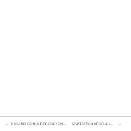
←
→
НАЧАЛО КОНЦА БЕСОВСКОЙ ИМПЕРИИ РЕЧЛАГ
ОБИТАТЕЛИ «БОЛЬШОГО ВОЛЬЕРА»