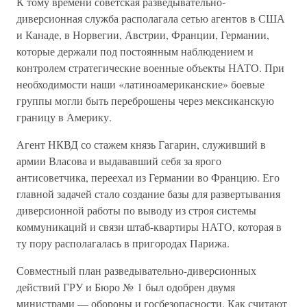
К тому времени советская разведывательно-
диверсионная служба располагала сетью агентов в США
и Канаде, в Норвегии, Австрии, Франции, Германии,
которые держали под постоянным наблюдением и
контролем стратегические военные объекты НАТО. При
необходимости наши «латиноамериканские» боевые
группы могли быть переброшены через мексиканскую
границу в Америку.
Агент НКВД со стажем князь Гагарин, служивший в
армии Власова и выдававший себя за ярого
антисоветчика, переехал из Германии во Францию. Его
главной задачей стало создание базы для развертывания
диверсионной работы по выводу из строя системы
коммуникаций и связи штаб-квартиры НАТО, которая в
ту пору располагалась в пригородах Парижа.
Совместный план разведывательно-диверсионных
действий ГРУ и Бюро № 1 был одобрен двумя
министрами — обороны и госбезопасности. Как считают