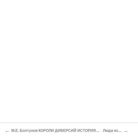
←
→
М.Е. Болтунов КОРОЛИ ДИВЕРСИЙ ИСТОРИЯ ДИВЕРСИОННЫХ СЛУЖБ РОССИИ
Люди из легенды