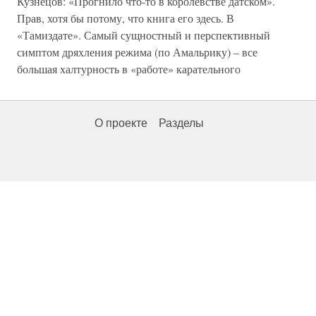
Кузнецов: «Прогнило что-то в королевстве датском».
Прав, хотя бы потому, что книга его здесь. В
«Тамиздате». Самый сущностный и перспективный
симптом дряхления режима (по Амальрику) – все
большая халтурность в «работе» карательного
О проекте
Разделы