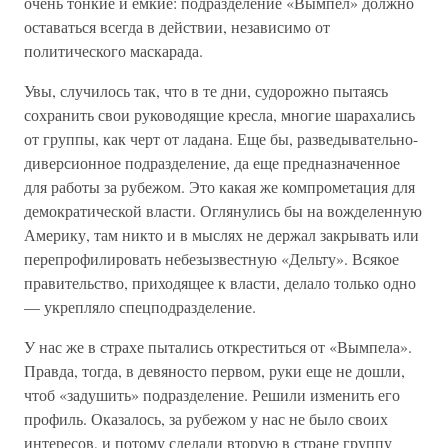
очень тонкие и емкие: подразделение «Вымпел» должно
оставаться всегда в действии, независимо от
политического маскарада.
Увы, случилось так, что в те дни, судорожно пытаясь
сохранить свои руководящие кресла, многие шарахались
от группы, как черт от ладана. Еще бы, разведывательно-
диверсионное подразделение, да еще предназначенное
для работы за рубежом. Это какая же компрометация для
демократической власти. Оглянулись бы на вожделенную
Америку, там никто и в мыслях не держал закрывать или
перепрофилировать небезызвестную «Дельту». Всякое
правительство, приходящее к власти, делало только одно
— укрепляло спецподразделение.
У нас же в страхе пытались откреститься от «Вымпела».
Правда, тогда, в девяносто первом, руки еще не дошли,
чтоб «задушить» подразделение. Решили изменить его
профиль. Оказалось, за рубежом у нас не было своих
интересов, и потому сделали вторую в стране группу