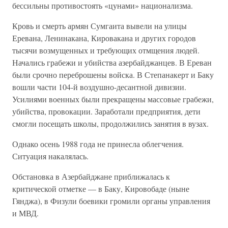
бессильны противостоять «цунами» национализма.
Кровь и смерть армян Сумгаита вывели на улицы
Еревана, Ленинакана, Кировакана и других городов
тысячи возмущенных и требующих отмщения людей.
Начались грабежи и убийства азербайджанцев. В Ереван
были срочно переброшены войска. В Степанакерт и Баку
вошли части 104-й воздушно-десантной дивизии.
Усилиями военных были прекращены массовые грабежи,
убийства, провокации. Заработали предприятия, дети
смогли посещать школы, продолжились занятия в вузах.
Однако осень 1988 года не принесла облегчения.
Ситуация накалялась.
Обстановка в Азербайджане приближалась к
критической отметке — в Баку, Кировобаде (ныне
Гянджа), в Физули боевики громили органы управления
и МВД.