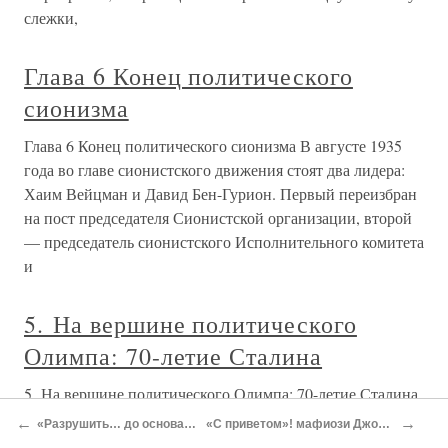
слежки,
Глава 6 Конец политического
сионизма
Глава 6 Конец политического сионизма В августе 1935
года во главе сионистского движения стоят два лидера:
Хаим Вейцман и Давид Бен-Гурион. Первый переизбран
на пост председателя Сионистской организации, второй
— председатель сионистского Исполнительного комитета
и
5. На вершине политического
Олимпа: 70-летие Сталина
5. На вершине политического Олимпа: 70-летие Сталина
Данную главу следует, очевидно, завершать на бравурной
←
→
«Разрушить… до основания»
«С приветом»! мафиози Джованни
ноте. На фоне всего того, что было описано ниже,