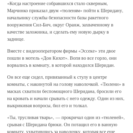
«Когда настроение собравшихся стало скверным,
Марчинко приказал двум «тюленям» пойти к Шеридану,
начальнику службы безопасности базы ракетного
вооружения Сил-Бич, округ Оранж, захваченному в
качестве заложника, и сделать ему новую дырку в
заднице.
Вместе с видеооператором фирмы «Эссеке» эти двое
пошли в мотель «Дон Кихот». Вопя во все горло, они
ворвались в комнату, в которой находился Шеридан.
Он все еще сидел, привязанный к стулу в центре
комнаты, с накинутой на голову наволочкой. «Тюлени» в
масках схватили беспомощного Шеридана, бросили его
на кровать и начали срывать с него одежду. Один из них,
выкрикивая вопросы, бил его и толкал.
«Ты, трусливая тварь», — прокричал один из «тюленей»,
срывая с Шеридана брюки. Он потащил его в ванную
комнату, ухватившись за наволочку, которая все еще