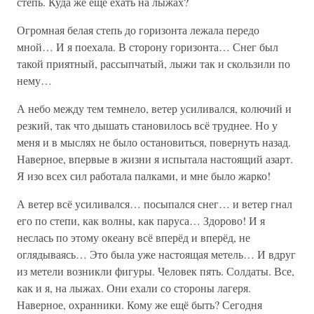
степь. Куда же ещё ехать на лыжах?
Огромная белая степь до горизонта лежала передо
мной… И я поехала. В сторону горизонта… Снег был
такой приятный, рассыпчатый, лыжи так и скользили по
нему…
А небо между тем темнело, ветер усиливался, колючий и
резкий, так что дышать становилось всё труднее. Но у
меня и в мыслях не было остановиться, повернуть назад.
Наверное, впервые в жизни я испытала настоящий азарт.
Я изо всех сил работала палками, и мне было жарко!
А ветер всё усиливался… посыпался снег… и ветер гнал
его по степи, как волны, как паруса… Здорово! И я
неслась по этому океану всё вперёд и вперёд, не
оглядываясь… Это была уже настоящая метель… И вдруг
из метели возникли фигуры. Человек пять. Солдаты. Все,
как и я, на лыжах. Они ехали со стороны лагеря.
Наверное, охранники. Кому же ещё быть? Сегодня