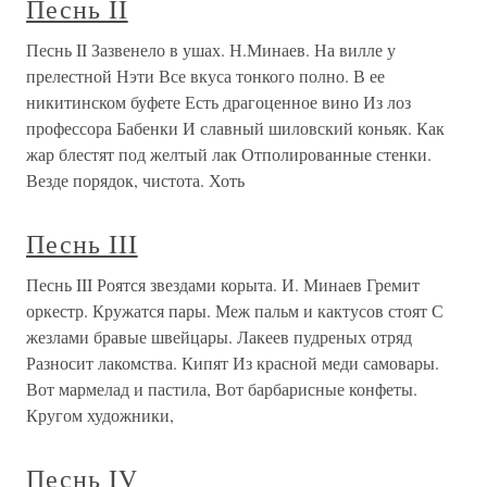
Песнь II
Песнь II Зазвенело в ушах. Н.Минаев. На вилле у
прелестной Нэти Все вкуса тонкого полно. В ее
никитинском буфете Есть драгоценное вино Из лоз
профессора Бабенки И славный шиловский коньяк. Как
жар блестят под желтый лак Отполированные стенки.
Везде порядок, чистота. Хоть
Песнь III
Песнь III Роятся звездами корыта. И. Минаев Гремит
оркестр. Кружатся пары. Меж пальм и кактусов стоят С
жезлами бравые швейцары. Лакеев пудреных отряд
Разносит лакомства. Кипят Из красной меди самовары.
Вот мармелад и пастила, Вот барбарисные конфеты.
Кругом художники,
Песнь IV