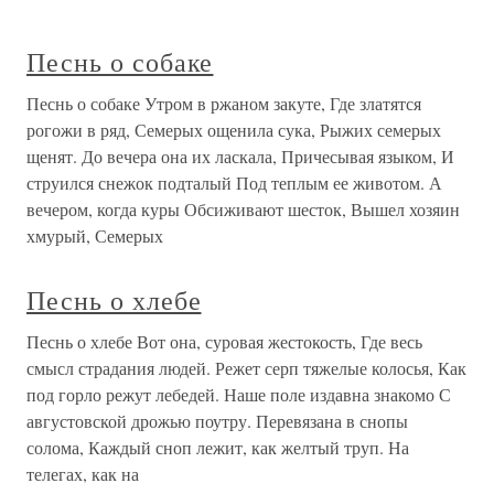
Песнь о собаке
Песнь о собаке Утром в ржаном закуте, Где златятся
рогожи в ряд, Семерых ощенила сука, Рыжих семерых
щенят. До вечера она их ласкала, Причесывая языком, И
струился снежок подталый Под теплым ее животом. А
вечером, когда куры Обсиживают шесток, Вышел хозяин
хмурый, Семерых
Песнь о хлебе
Песнь о хлебе Вот она, суровая жестокость, Где весь
смысл страдания людей. Режет серп тяжелые колосья, Как
под горло режут лебедей. Наше поле издавна знакомо С
августовской дрожью поутру. Перевязана в снопы
солома, Каждый сноп лежит, как желтый труп. На
телегах, как на