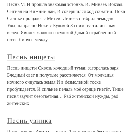
Песнь VI И прошла знакомая эстонка. И. Минаев Вокзал.
Сигнал на Нижний дан, И совершился ход событий: Пока
Санпье прощался с Митей, Линяев стибрил чемодан.
Увы, напрасно Ноки с Булькой За ним пустились, лая
вслед, Явился жалкою сосулькой Домой ограбленный
поэт. Линяев между
Песнь нищеты
Песнь нищеты Сквозь холодный туман загорелась заря,
Бледный свет в полутьме расстилается, От молчанья
ночного очнулась земля И в безмолвной тоске
пробуждается. И сильнее печаль моё сердце гнетёт, Тише
песня звучит безответная… Раб житейской нужды, раб
житейских
Песнь узника
Песнь узника Завтра — казнь. Так просто и бесстрастно