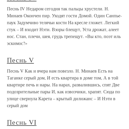
Песнь IV Недаром сегодня так пальцы хрустели. Н.
Минаев Окончен пир. Уходят гости Домой. Один Санпье-
паук Задумчиво телячьи кости На кресле гложет. Легкий
стук – И входит Нэти. Взоры блещут, Уста дрожат, алеет
нос. Стан, плечи, шея, грудь трепещут. «Вы кто, поэт иль
эскимос?»
Песнь V
Песнь V Как и вчера нам повезло. Н. Минаев Есть на
Таганке серый дом, И есть квартира в доме том, А в той
квартире печь и нары. На нарах, развалившись, спят Две
подозрительные пары И, как извозчики, храпят. Сюда по
улице свернула Карета – крытый дилижанс – И Нэти в
серый дом
Песнь VI