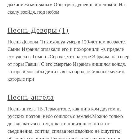
дыханием мятежным Обострял душевный непокой. На
скалу взойдя, под небом
Песнь Деворы (1)
Песнь Деворы (1) Иехошуа умер в 120-летнем возрасте.
Сыны Израиля оплакали его и похоронили «в пределе
его удела в Тимнат-Серахе, что на горе Эфраим, на север
от горы Гааш». С его смертью Израиль лишился вождя,
который мог объединить весь народ. «Сильные мужи»,
которые при
Песнь ангела
Песнь ангела 1В Лермонтове, как ни в ком другом из
русских поэтов, небо сошлось с землей.Можно только
догадываться о том, как это произошло, но итог
съединения, соития, сплава невозможно не ощутить:
обаяние, магнетизм Лермонтова столь велики, что не