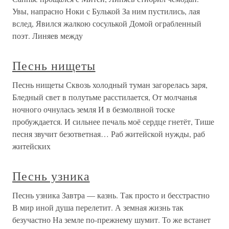
Увы, напрасно Ноки с Булькой За ним пустились, лая
вслед, Явился жалкою сосулькой Домой ограбленный
поэт. Линяев между
Песнь нищеты
Песнь нищеты Сквозь холодный туман загорелась заря,
Бледный свет в полутьме расстилается, От молчанья
ночного очнулась земля И в безмолвной тоске
пробуждается. И сильнее печаль моё сердце гнетёт, Тише
песня звучит безответная… Раб житейской нужды, раб
житейских
Песнь узника
Песнь узника Завтра — казнь. Так просто и бесстрастно
В мир иной душа перелетит. А земная жизнь так
безучастно На земле по-прежнему шумит. То же встанет