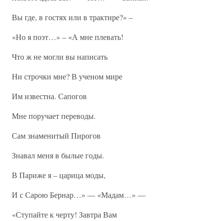
Вы где, в гостях или в трактире?» –
«Но я поэт…» – «А мне плевать!
Что ж не могли вы написать
Ни строчки мне? В ученом мире
Им известна. Сапогов
Мне поручает переводы.
Сам знаменитый Пирогов
Знавал меня в былые годы.
В Париже я – царица моды,
И с Сарою Бернар…» — «Мадам…» —
«Ступайте к черту! Завтра Вам