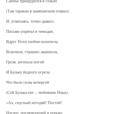
Санпье прищурился в стакан
(Там таракан в шампанском плавал)
И, усмехаясь, точно дьявол,
Письмо упрятал в чемодан.
Вдруг Нэти злобою вскипела,
Вскочила, страшно зашипела,
Грозя, затопала ногой
И Бульку бедного огрела
Что было силы кочергой
(Сей Булька-пес – любовник Ноки).
«Ах, гнусный негодяй! Постой!
Наглец, погрязнувший в пороке,