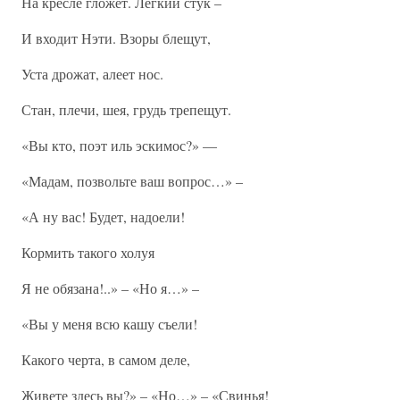
На кресле гложет. Легкий стук –
И входит Нэти. Взоры блещут,
Уста дрожат, алеет нос.
Стан, плечи, шея, грудь трепещут.
«Вы кто, поэт иль эскимос?» —
«Мадам, позвольте ваш вопрос…» –
«А ну вас! Будет, надоели!
Кормить такого холуя
Я не обязана!..» – «Но я…» –
«Вы у меня всю кашу съели!
Какого черта, в самом деле,
Живете здесь вы?» – «Но…» – «Свинья!