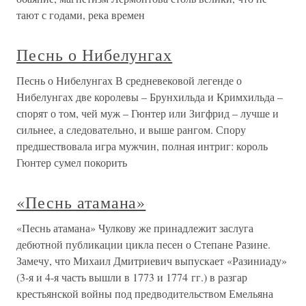
тают с годами, река времен
Песнь о Нибелунгах
Песнь о Нибелунгах В средневековой легенде о
Нибелунгах две королевы – Брунхильда и Кримхильда –
спорят о том, чей муж – Гюнтер или Зигфрид – лучше и
сильнее, а следовательно, и выше рангом. Спору
предшествовала игра мужчин, полная интриг: король
Гюнтер сумел покорить
«Песнь атамана»
«Песнь атамана» Чулкову же принадлежит заслуга
дебютной публикации цикла песен о Степане Разине.
Замечу, что Михаил Дмитриевич выпускает «Разиниаду»
(3-я и 4-я часть вышли в 1773 и 1774 гг.) в разгар
крестьянской войны под предводительством Емельяна