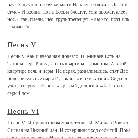
паук Задумчиво телячьи кости На кресле гложет. Легкий
стук – И входит Нэти. Взоры блещут, Уста дрожат, алеет
нос. Стан, плечи, шея, грудь трепещут. «Вы кто, поэт иль
эскимос?»
Песнь V
Песнь V Как и вчера нам повезло. Н. Минаев Есть на
Таганке серый дом, И есть квартира в доме том, А в той
квартире печь и нары. На нарах, развалившись, спят Две
подозрительные пары И, как извозчики, храпят. Сюда по
улице свернула Карета – крытый дилижанс – И Нэти в
серый дом
Песнь VI
Песнь VI И прошла знакомая эстонка. И. Минаев Вокзал.
Сигнал на Нижний дан, И совершился ход событий: Пока
Санпье прощался с Митей, Линяев стибрил чемодан.