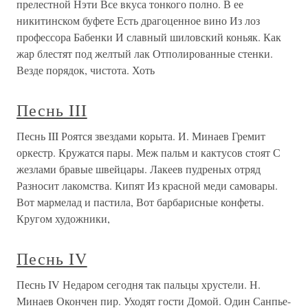
прелестной Нэти Все вкуса тонкого полно. В ее
никитинском буфете Есть драгоценное вино Из лоз
профессора Бабенки И славный шиловский коньяк. Как
жар блестят под желтый лак Отполированные стенки.
Везде порядок, чистота. Хоть
Песнь III
Песнь III Роятся звездами корыта. И. Минаев Гремит
оркестр. Кружатся пары. Меж пальм и кактусов стоят С
жезлами бравые швейцары. Лакеев пудреных отряд
Разносит лакомства. Кипят Из красной меди самовары.
Вот мармелад и пастила, Вот барбарисные конфеты.
Кругом художники,
Песнь IV
Песнь IV Недаром сегодня так пальцы хрустели. Н.
Минаев Окончен пир. Уходят гости Домой. Один Санпье-