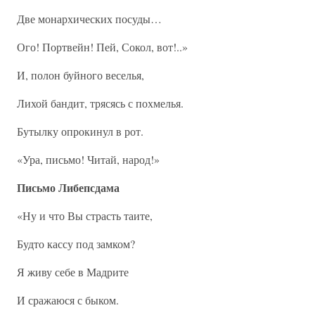
Две монархических посуды…
Ого! Портвейн! Пей, Сокол, вот!..»
И, полон буйного веселья,
Лихой бандит, трясясь с похмелья.
Бутылку опрокинул в рот.
«Ура, письмо! Читай, народ!»
Письмо Либепсдама
«Ну и что Вы страсть таите,
Будто кассу под замком?
Я живу себе в Мадрите
И сражаюся с быком.