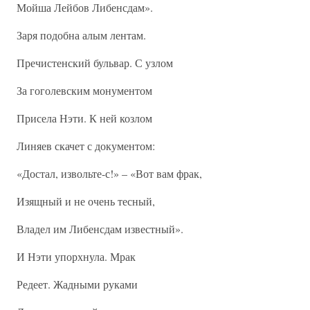
Мойша Лейбов Либенсдам».
Заря подобна алым лентам.
Пречистенский бульвар. С узлом
За гоголевским монументом
Присела Нэти. К ней козлом
Линяев скачет с документом:
«Достал, извольте-с!» – «Вот вам фрак,
Изящный и не очень тесный,
Владел им Либенсдам известный».
И Нэти упорхнула. Мрак
Редеет. Жадными руками