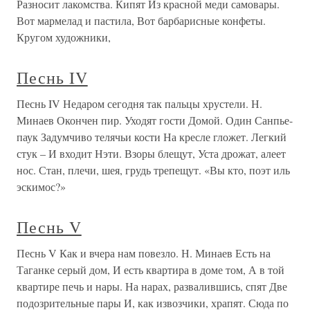
Разносит лакомства. Кипят Из красной меди самовары.
Вот мармелад и пастила, Вот барбарисные конфеты.
Кругом художники,
Песнь IV
Песнь IV Недаром сегодня так пальцы хрустели. Н.
Минаев Окончен пир. Уходят гости Домой. Один Санпье-
паук Задумчиво телячьи кости На кресле гложет. Легкий
стук – И входит Нэти. Взоры блещут, Уста дрожат, алеет
нос. Стан, плечи, шея, грудь трепещут. «Вы кто, поэт иль
эскимос?»
Песнь V
Песнь V Как и вчера нам повезло. Н. Минаев Есть на
Таганке серый дом, И есть квартира в доме том, А в той
квартире печь и нары. На нарах, развалившись, спят Две
подозрительные пары И, как извозчики, храпят. Сюда по