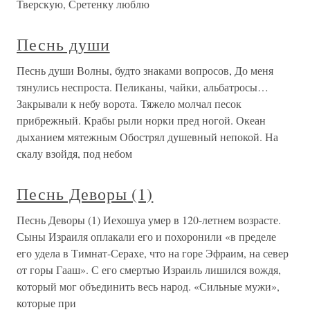
Тверскую, Сретенку люблю
Песнь души
Песнь души Волны, будто знаками вопросов, До меня
тянулись неспроста. Пеликаны, чайки, альбатросы…
Закрывали к небу ворота. Тяжело молчал песок
прибрежный. Крабы рыли норки пред ногой. Океан
дыханием мятежным Обострял душевный непокой. На
скалу взойдя, под небом
Песнь Деворы (1)
Песнь Деворы (1) Иехошуа умер в 120-летнем возрасте.
Сыны Израиля оплакали его и похоронили «в пределе
его удела в Тимнат-Серахе, что на горе Эфраим, на север
от горы Гааш». С его смертью Израиль лишился вождя,
который мог объединить весь народ. «Сильные мужи»,
которые при