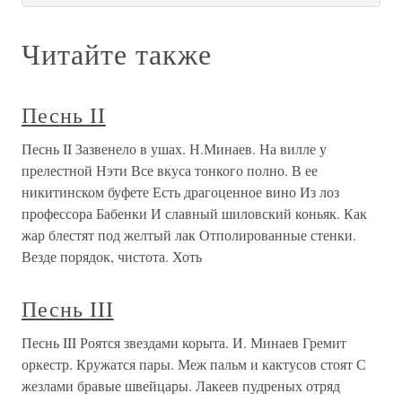
Читайте также
Песнь II
Песнь II Зазвенело в ушах. Н.Минаев. На вилле у
прелестной Нэти Все вкуса тонкого полно. В ее
никитинском буфете Есть драгоценное вино Из лоз
профессора Бабенки И славный шиловский коньяк. Как
жар блестят под желтый лак Отполированные стенки.
Везде порядок, чистота. Хоть
Песнь III
Песнь III Роятся звездами корыта. И. Минаев Гремит
оркестр. Кружатся пары. Меж пальм и кактусов стоят С
жезлами бравые швейцары. Лакеев пудреных отряд