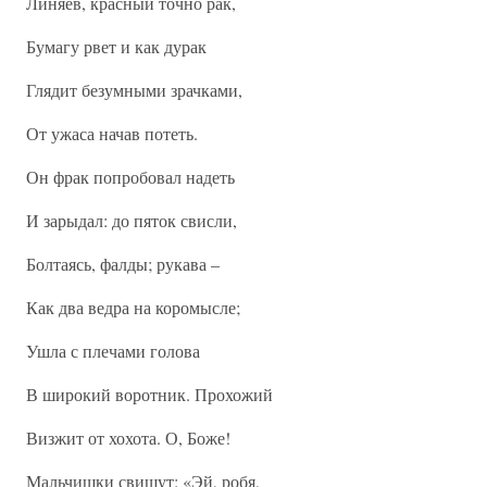
Линяев, красный точно рак,
Бумагу рвет и как дурак
Глядит безумными зрачками,
От ужаса начав потеть.
Он фрак попробовал надеть
И зарыдал: до пяток свисли,
Болтаясь, фалды; рукава –
Как два ведра на коромысле;
Ушла с плечами голова
В широкий воротник. Прохожий
Визжит от хохота. О, Боже!
Мальчишки свищут: «Эй, робя,