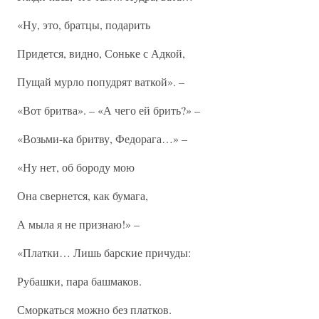
«Ну, это, братцы, подарить
Придется, видно, Соньке с Адкой,
Пущай мурло попудрят ваткой». –
«Вот бритва». – «А чего ей брить?» –
«Возьми-ка бритву, Федорага…» –
«Ну нет, об бороду мою
Она свернется, как бумага,
А мыла я не признаю!» –
«Платки… Лишь барские причуды:
Рубашки, пара башмаков.
Сморкаться можно без платков.