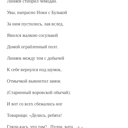
Линяев стибрил чемодан.
Увы, напрасно Ноки с Булькой
За ним пустились, лая вслед,
Явился жалкою сосулькой
Домой ограбленный поэт.
Линяев между тем с добычей
К себе вернулся под шумок,
Отмычкой вывинтил замок
(Старинный воровской обычай).
И вот со всех сбежались ног
Товарищи: «Делись, ребята!
Гляди-кась, что там?.. Пудра, вата…» –