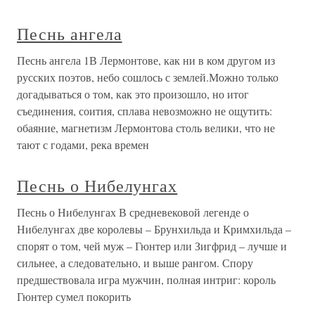
Песнь ангела
Песнь ангела 1В Лермонтове, как ни в ком другом из
русских поэтов, небо сошлось с землей.Можно только
догадываться о том, как это произошло, но итог
съединения, соития, сплава невозможно не ощутить:
обаяние, магнетизм Лермонтова столь велики, что не
тают с годами, река времен
Песнь о Нибелунгах
Песнь о Нибелунгах В средневековой легенде о
Нибелунгах две королевы – Брунхильда и Кримхильда –
спорят о том, чей муж – Гюнтер или Зигфрид – лучше и
сильнее, а следовательно, и выше рангом. Спору
предшествовала игра мужчин, полная интриг: король
Гюнтер сумел покорить