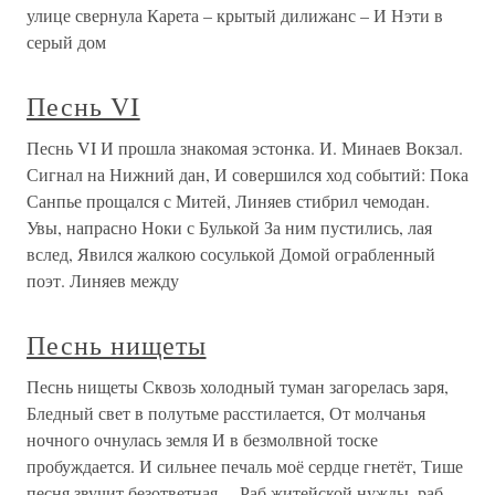
улице свернула Карета – крытый дилижанс – И Нэти в
серый дом
Песнь VI
Песнь VI И прошла знакомая эстонка. И. Минаев Вокзал.
Сигнал на Нижний дан, И совершился ход событий: Пока
Санпье прощался с Митей, Линяев стибрил чемодан.
Увы, напрасно Ноки с Булькой За ним пустились, лая
вслед, Явился жалкою сосулькой Домой ограбленный
поэт. Линяев между
Песнь нищеты
Песнь нищеты Сквозь холодный туман загорелась заря,
Бледный свет в полутьме расстилается, От молчанья
ночного очнулась земля И в безмолвной тоске
пробуждается. И сильнее печаль моё сердце гнетёт, Тише
песня звучит безответная… Раб житейской нужды, раб