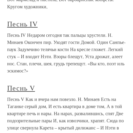
Кругом художники,
Песнь IV
Песнь IV Недаром сегодня так пальцы хрустели. Н.
Минаев Окончен пир. Уходят гости Домой. Один Санпье-
паук Задумчиво телячьи кости На кресле гложет. Легкий
стук – И входит Нэти. Взоры блещут, Уста дрожат, алеет
нос. Стан, плечи, шея, грудь трепещут. «Вы кто, поэт иль
эскимос?»
Песнь V
Песнь V Как и вчера нам повезло. Н. Минаев Есть на
Таганке серый дом, И есть квартира в доме том, А в той
квартире печь и нары. На нарах, развалившись, спят Две
подозрительные пары И, как извозчики, храпят. Сюда по
улице свернула Карета – крытый дилижанс – И Нэти в