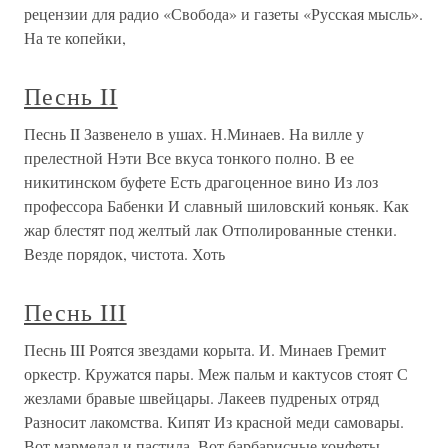
рецензии для радио «Свобода» и газеты «Русская мысль».
На те копейки,
Песнь II
Песнь II Зазвенело в ушах. Н.Минаев. На вилле у
прелестной Нэти Все вкуса тонкого полно. В ее
никитинском буфете Есть драгоценное вино Из лоз
профессора Бабенки И славный шиловский коньяк. Как
жар блестят под желтый лак Отполированные стенки.
Везде порядок, чистота. Хоть
Песнь III
Песнь III Роятся звездами корыта. И. Минаев Гремит
оркестр. Кружатся пары. Меж пальм и кактусов стоят С
жезлами бравые швейцары. Лакеев пудреных отряд
Разносит лакомства. Кипят Из красной меди самовары.
Вот мармелад и пастила, Вот барбарисные конфеты.