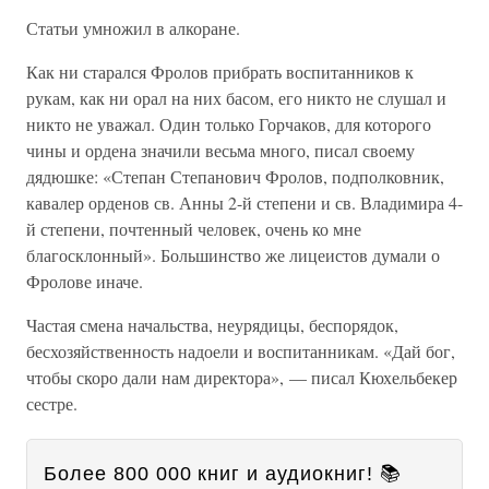
Статьи умножил в алкоране.
Как ни старался Фролов прибрать воспитанников к
рукам, как ни орал на них басом, его никто не слушал и
никто не уважал. Один только Горчаков, для которого
чины и ордена значили весьма много, писал своему
дядюшке: «Степан Степанович Фролов, подполковник,
кавалер орденов св. Анны 2-й степени и св. Владимира 4-
й степени, почтенный человек, очень ко мне
благосклонный». Большинство же лицеистов думали о
Фролове иначе.
Частая смена начальства, неурядицы, беспорядок,
бесхозяйственность надоели и воспитанникам. «Дай бог,
чтобы скоро дали нам директора», — писал Кюхельбекер
сестре.
Более 800 000 книг и аудиокниг! 📚