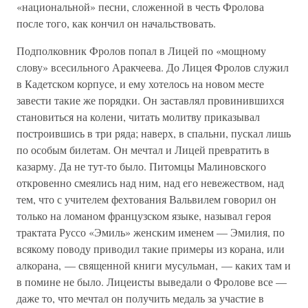
«национальной» песни, сложенной в честь Фролова
после того, как кончил он начальствовать.
Подполковник Фролов попал в Лицей по «мощному
слову» всесильного Аракчеева. До Лицея Фролов служил
в Кадетском корпусе, и ему хотелось на новом месте
завести такие же порядки. Он заставлял провинившихся
становиться на колени, читать молитву приказывал
построившись в три ряда; наверх, в спальни, пускал лишь
по особым билетам. Он мечтал и Лицей превратить в
казарму. Да не тут-то было. Питомцы Малиновского
откровенно смеялись над ним, над его невежеством, над
тем, что с учителем фехтования Вальвилем говорил он
только на ломаном французском языке, называл героя
трактата Руссо «Эмиль» женским именем — Эмилия, по
всякому поводу приводил такие примеры из корана, или
алкорана, — священной книги мусульман, — каких там и
в помине не было. Лицеисты выведали о Фролове все —
даже то, что мечтал он получить медаль за участие в