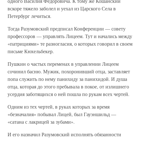
одного Василия Федоровича. К тому же Кошанский
вскоре тяжело заболел и уехал из Царского Села в
Петербург лечиться.
Тогда Разумовский предписал Конференции — совету
профессоров — управлять Лицеем. Тут и начались между
«патрициями» те разногласия, о которых говорил в своем
письме Кюхельбекер.
Пушкин о частых переменах в управлении Лицеем
сочинил басню. Мужик, похоронивший отца, заставляет
попа служить по нему панихиду за панихидой. И душа
отца, которая до этого пребывала в покое, от излишнего
усердия заботящихся о ней пошла по рукам всех чертей.
Одним из тех чертей, в руках которых за время
«безначалия» побывал Лицей, был Гауэншильд —
«сатана с лакрицей за зубами».
И его назначил Разумовский исполнять обязанности