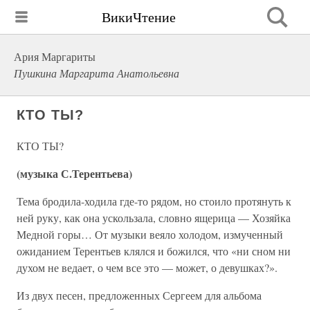
ВикиЧтение
Ария Маргариты
Пушкина Маргарита Анатольевна
КТО ТЫ?
КТО ТЫ?
(музыка С.Терентьева)
Тема бродила-ходила где-то рядом, но стоило протянуть к
ней руку, как она ускользала, словно ящерица — Хозяйка
Медной горы… От музыки веяло холодом, измученный
ожиданием Терентьев клялся и божился, что «ни сном ни
духом не ведает, о чем все это — может, о девушках?».
Из двух песен, предложенных Сергеем для альбома