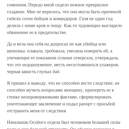
сомнения. Передо мной сидело нежное прекрасное
создание. Мне не верилось, что она могла быть причиной
гибели сотен бойцов и командиров. Галя не один год
делила с ними кров и пищу. Как-то чудовищно выглядело
обвинение ее в предательстве.
Да и вела она себя на допросах не как убийца или
шпионка: плакала, требовала, умоляла поверить ей, а
уличающие ее показания сельчан отвергала, утверждала,
что это недоразумение, месть несостоявшихся ухажеров,
черная зависть глупых баб.
Я пришел к выводу, что не способен вести следствие, не
способен мучить вопросами женщину, припереть ее к
стенке неопровержимыми фактами, сформулировать
уничтожающее заключение и подал рапорт с просьбой
отстранить меня от следствия.
Начальник Особого отдела был человеком большой силы
воли и еще большей строгости. Он обычно разносил в