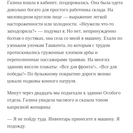
Галина вошла в кабинет, поздоровалась. Она была одета
довольно богато для простого работника склада. На
миловидном круглом лице — выражение легкой
настороженности или холодности. «Неужели что-то
заподозрила?» — подумал я. Но нет, непринужденно
болтая о пустяках, она села со мной в машину. Ехали по
узеньким улочкам Ташкента, по которым с трудом
протискивались груженные хлопком арбы и
переполненные пассажирами трамваи. На многих
зданиях висели плакаты: «Все для фронта!», «Все для
победы!» По булыжному покрытию дороги звонко
цокали подковы конного патруля.
Минут через двадцать мы подъехали к зданию Особого
отдела. Галина увидела часового и сказала тоном
капризной женщины:
— Я не пойду туда. Инвентарь принесите в машину. Я
подожду.