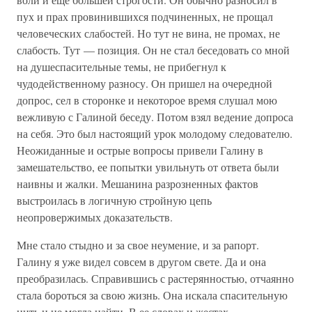
пух и прах провинившихся подчиненных, не прощал
человеческих слабостей. Но тут не вина, не промах, не
слабость. Тут — позиция. Он не стал беседовать со мной
на душеспасительные темы, не прибегнул к
чудодейственному разносу. Он пришел на очередной
допрос, сел в сторонке и некоторое время слушал мою
вежливую с Галиной беседу. Потом взял ведение допроса
на себя. Это был настоящий урок молодому следователю.
Неожиданные и острые вопросы привели Галину в
замешательство, ее попытки увильнуть от ответа были
наивны и жалки. Мешанина разрозненных фактов
выстроилась в логичную стройную цепь
неопровержимых доказательств.
Мне стало стыдно и за свое неумение, и за рапорт.
Галину я уже видел совсем в другом свете. Да и она
преобразилась. Справившись с растерянностью, отчаянно
стала бороться за свою жизнь. Она искала спасительную
нить и не могла найти. В ее словах и жестах