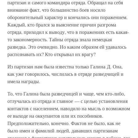
партизан и самого командира отряда. Обращал на себя
внимание факт, что большинство боев носило
оборонительный характер и кончались они поражением.
Каждый, кто брался за выяснение причин разгрома
отряда, приходил к выводу, что в поражениях есть какая-
то закономерность. Тайны отряда знала немецкая
разведка. Это очевидно. Но каким образом ей удавалось
распознавать их? Кто открывал их врагу?
Из партизан нам была известна только Галина Д. Она,
как уже говорилось, числилась в отряде разведчицей и
имела награды.
То, что Галина была разведчицей и чаще, чем кто-либо,
отлучалась из отряда и главное — с целью установления
контактов с населением, наводило на мысль о возможном
ее выходе на оккупантов или их пособников.
Предположительно, конечно. Фактов не было, как не
было имен и фамилий людей, дававших партизанам
сведения о фашистских карательных акциях в районе, где