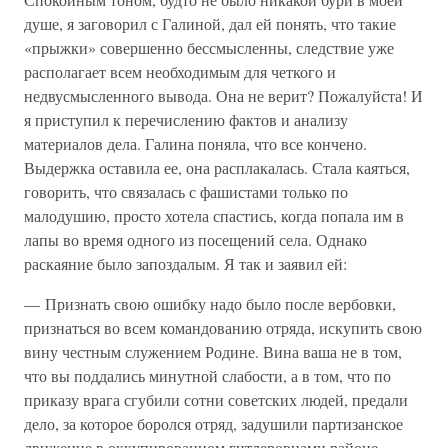
душе, я заговорил с Галиной, дал ей понять, что такие
«прыжки» совершенно бессмысленны, следствие уже
располагает всем необходимым для четкого и
недвусмысленного вывода. Она не верит? Пожалуйста! И
я приступил к перечислению фактов и анализу
материалов дела. Галина поняла, что все кончено.
Выдержка оставила ее, она расплакалась. Стала каяться,
говорить, что связалась с фашистами только по
малодушию, просто хотела спастись, когда попала им в
лапы во время одного из посещений села. Однако
раскаяние было запоздалым. Я так и заявил ей:
— Признать свою ошибку надо было после вербовки,
признаться во всем командованию отряда, искупить свою
вину честным служением Родине. Вина ваша не в том,
что вы поддались минутной слабости, а в том, что по
приказу врага сгубили сотни советских людей, предали
дело, за которое боролся отряд, задушили партизанское
движение в оккупированном гитлеровцами районе…