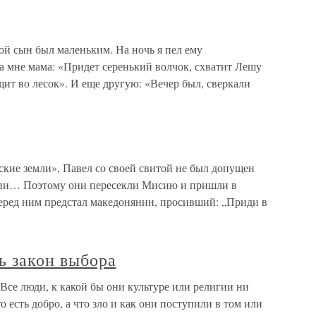
ой сын был маленьким. На ночь я пел ему
а мне мама: «Придет серенький волчок, схватит Лешу
щит во лесок». И еще другую: «Вечер был, сверкали
ские земли», Павел со своей свитой не был допущен
зии… Поэтому они пересекли Мисию и пришли в
еред ним предстал македонянин, просивший: „Приди в
ь закон выбора
 Все люди, к какой бы они культуре или религии ни
 есть добро, а что зло и как они поступили в том или