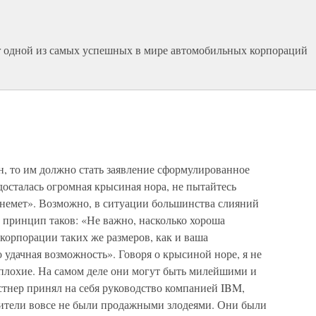
ler одной из самых успешных в мире автомобильных корпораций
н, то им должно стать заявление сформулированное
осталась огромная крысиная нора, не пытайтесь
немет». Возможно, в ситуации большинства слияний
 принцип таков: «Не важно, насколько хороша
корпорации таких же размеров, как и ваша
то удачная возможность». Говоря о крысиной норе, я не
 плохие. На самом деле они могут быть милейшими и
стнер принял на себя руководство компанией IBM,
дители вовсе не были продажными злодеями. Они были