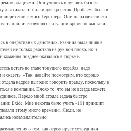
рекомендациями. Они учились в лучших бизнес-
у для салата от вилки для креветок. Проблема была в
 приоритетов самого Герстнера. Они не разделяли его
пустя приличествующее ситуации время он выставил
сь в оперативных действиях. Разница была лишь в
елей не только работала из рук вон плохо, но и
ой команды позднее оказались в тюрьме.
тесь встать во главе тонущего корабля, надо
 и сказать: «Так, давайте посмотрим, кто хорошо
м отдела кадров выгодно говорить правду, поскольку в
аться в компании. Плохо то, что вы не всегда можете
удников. Передо мной стояла задача быстро
ании Exide. Мне некогда было учить «101 принцип
уделяли этому много времени). Люди, не
ялись незамедлительно.
размышления о том, как отреагирует сотрудники,