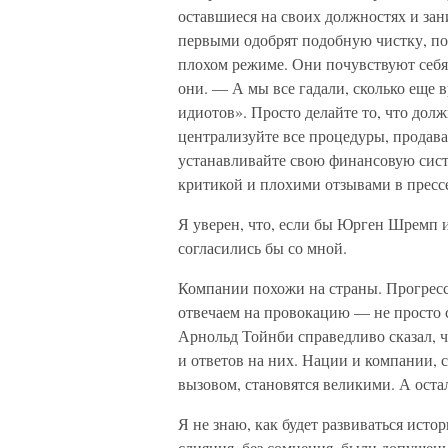
оставшиеся на своих должностях и за
первыми одобрят подобную чистку, по
плохом режиме. Они почувствуют себ
они. — А мы все гадали, сколько еще 
идиотов». Просто делайте то, что долж
централизуйте все процедуры, продава
устанавливайте свою финансовую систе
критикой и плохими отзывами в прессе.
Я уверен, что, если бы Юрген Шремп и
согласились бы со мной.
Компании похожи на страны. Прогресс
отвечаем на провокацию — не просто
Арнольд Тойнби справедливо сказал, 
и ответов на них. Нации и компании,
вызовом, становятся великими. А ост
Я не знаю, как будет развиваться исто
слияния, без сомнения, были допущен