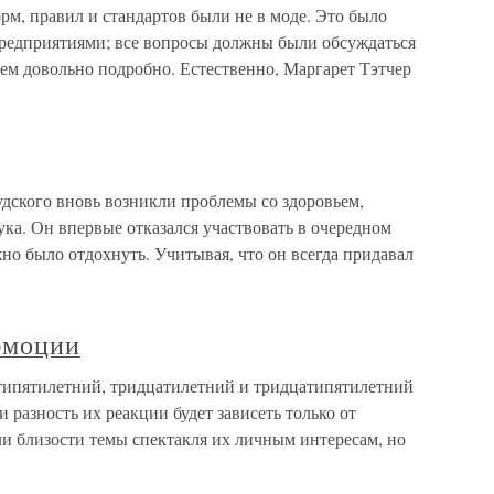
орм, правил и стандартов были не в моде. Это было
предприятиями; все вопросы должны были обсуждаться
чем довольно подробно. Естественно, Маргарет Тэтчер
удского вновь возникли проблемы со здоровьем,
ука. Он впервые отказался участвовать в очередном
жно было отдохнуть. Учитывая, что он всегда придавал
 эмоции
атипятилетний, тридцатилетний и тридцатипятилетний
и разность их реакции будет зависеть только от
ли близости темы спектакля их личным интересам, но