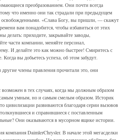
нимающиеся преобразованием. Они почти всегда
тому что именно они так страдали при предыдущем
я освобожденными. «Слава Богу, вы пришли, — скажут
времени вам понадобится, чтобы избавиться от этих
ны делать: приходите, закрывайте заводы,
йте части компании, меняйте персонал,
му. И делайте это как можно быстрее! Смиритесь с
 Когда вы добьетесь успеха, об этом забудут.
 другие члены правления прочитали это, они
 возможен в тех случаях, когда мы должным образом
 самым умным, но и самым смелым образом. Историк
что цивилизации развиваются благодаря серии вызовов
 столкнувшиеся и справившиеся с поставленным
альные? Они оказываются в мусорном ящике истории.
рия компания DaimlerChrysler. В начале этой мегасделки
ы некоторые ошибки. Но разве возможно обойтись без