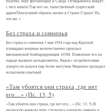
палатке, беру фотоаппарат и Саида. Оглядываюсь вокруг,
с чего начать?Так вот он, таинственный туарегский
аррем!Наилучший образец жизни в Стране Страха! Ну,
что же, с
Без страха и сомненья
Без страха и сомненья 1 мая 1954 года над Красной
площадью впервые величественно проплыл
мясищевский бомбардировщик 103М. Появление его на
параде вызвало аплодисменты. Рядом с истребителями
эскорта он казался еще более могучим.Уверенно проходил
испытания опытный
«Там убоятся они страха, где нет
его…» (Пс. 13, 5)
«Там убоятся они страха, где нет его…» (Пс. 13, 5) В
июльскую жаркую пору случилось однажды дьякону и