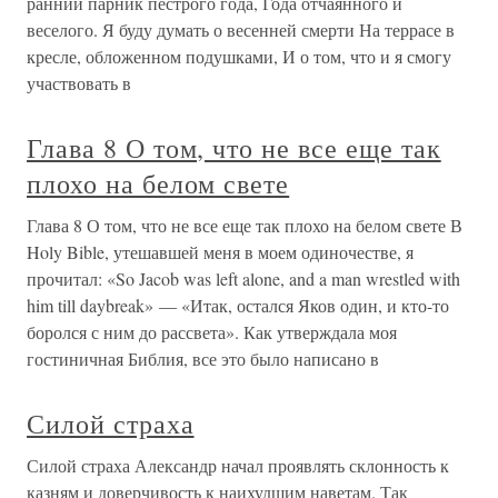
ранний парник пестрого года, Года отчаянного и
веселого. Я буду думать о весенней смерти На террасе в
кресле, обложенном подушками, И о том, что и я смогу
участвовать в
Глава 8 О том, что не все еще так
плохо на белом свете
Глава 8 О том, что не все еще так плохо на белом свете В
Holy Bible, утешавшей меня в моем одиночестве, я
прочитал: «So Jacob was left alone, and a man wrestled with
him till daybreak» — «Итак, остался Яков один, и кто-то
боролся с ним до рассвета». Как утверждала моя
гостиничная Библия, все это было написано в
Силой страха
Силой страха Александр начал проявлять склонность к
казням и доверчивость к наихудшим наветам. Так