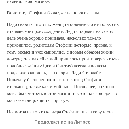
изменил мою жизнь».
Воистину, Стефани была уже на пороге славы.
Надо сказать, что этих женщин объединяло не только их
итальянское происхождение. Леди Старлайт на самом
деле очень хорошо понимала, насколько тяжело
приходилось родителям Стефани (которые, правда, к
тому времени уже смирились с новым образом жизни
дочери), так как ей самой пришлось пройти через что-то
подобное. «Они <Джо и Синтия) всегда и во всем
поддерживали дочь, — говорит Леди Старлайт. —
Поначалу было непросто, так как отец Стефани —
итальянец, также как и мой папа. Последнее, на что он
хотел бы смотреть в этой жизни, так это на свою дочь в
костюме танцовщицы гоу-гоу».
Несмотря на то что карьера Стефани шла в гору и она
уже не зарабатывала себе на жизнь бурлеск-танцами, на
Продолжение на Литрес
ее сценических костюмах и повседневных нарядах это