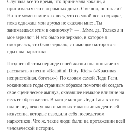
Слушала все то время, что принимала кокаин, а
принимала я его в огромных дозах. Смешно, не так ли?
На тот момент мне казалось, что со мной все в порядке,
пока однажды мои друзья не сказали мне: „Ты
занимаешься этим в одиночку?“ — „Ммм. да. Только
я
и
мое зеркало“. И это было не зеркало, в которое я
смотрелась, это было зеркало, с помощью которого я
вдыхала наркотик».
Позднее об этом периоде своей жизни она попытается
рассказать в песни «Beautiful, Dirty, Rich» («Красивая,
непристойная, богатая»). По словам самой Леди Гаги,
кокаиновые годы странным образом помогли ей создать
свое сценическое амплуа, оказавшее немалое влияние на
весь ее образ жизни. В конце концов Леди Гага в этом
плане недалеко ушла от многих талантливых деятелей
искусства, которые изводили себя посредством
наркотиков. Что ж, такие люди были на протяжении всей
человеческой истории.