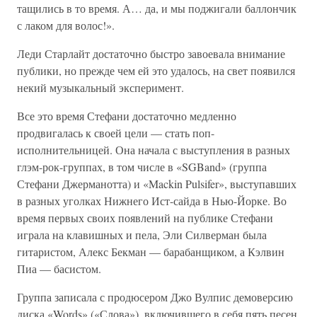
тащились в то время. А… да, и мы поджигали баллончик
с лаком для волос!».
Леди Старлайт достаточно быстро завоевала внимание
публики, но прежде чем ей это удалось, на свет появился
некий музыкальный эксперимент.
Все это время Стефани достаточно медленно
продвигалась к своей цели — стать поп-
исполнительницей. Она начала с выступления в разных
глэм-рок-группах, в том числе в «SGBand» (группа
Стефани Джерманотта) и «Mackin Pulsifer», выступавших
в разных уголках Нижнего Ист-сайда в Нью-Йорке. Во
время первых своих появлений на публике Стефани
играла на клавишных и пела, Эли Силверман была
гитаристом, Алекс Бекман — барабанщиком, а Кэлвин
Пиа — басистом.
Группа записала с продюсером Джо Вулпис демоверсию
диска «Words» («Слова»), включившего в себя пять песен.