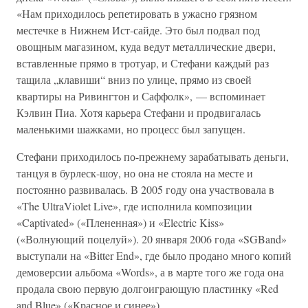
«Нам приходилось репетировать в ужасно грязном
местечке в Нижнем Ист-сайде. Это был подвал под
овощным магазином, куда ведут металлические двери,
вставленные прямо в тротуар, и Стефани каждый раз
тащила „клавиши“ вниз по улице, прямо из своей
квартиры на Ривингтон и Саффолк», — вспоминает
Кэлвин Пиа. Хотя карьера Стефани и продвигалась
маленькими шажками, но процесс был запущен.
Стефани приходилось по-прежнему зарабатывать деньги,
танцуя в бурлеск-шоу, но она не стояла на месте и
постоянно развивалась. В 2005 году она участвовала в
«The UltraViolet Live», где исполнила композиции
«Captivated» («Плененная») и «Electric Kiss»
(«Волнующий поцелуй»). 20 января 2006 года «SGBand»
выступали на «Bitter End», где было продано много копий
демоверсии альбома «Words», а в марте того же года она
продала свою первую долгоиграющую пластинку «Red
and Blue» («Красное и синее»).