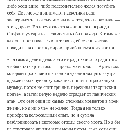
либо осознанно, либо подсознательно желая погубить
себя. Другие же принимают наркотики ради
эксперимента, потому что им кажется, что наркотики —
это здорово. Во время своего кокаинового периода
Стефани умудрилась совместить оба подхода. К тому же,
как она признавалась в интервью, ей очень хотелось
походить на своих кумиров, приобщиться к их жизни.
«На самом деле я делала это не ради кайфа,
а
ради того,
чтобы стать артистом, — продолжает она. — Артистом,
который просыпается в половину одиннадцатого утра,
вдыхает большую дозу кокаина, пишет потрясающую
музыку, потом не спит три дня, переживая творческий
подъем, а затем целую неделю страдает от панических
атак. Это был один из самых сложных моментов в моей
жизни, но я ни о чем не жалею. Тогда я не только
приобрела колоссальный опыт, но и сумела
разблокировать некоторые отделы своего мозга. Но я бы
не советовала другим идти моим путем, даже если они