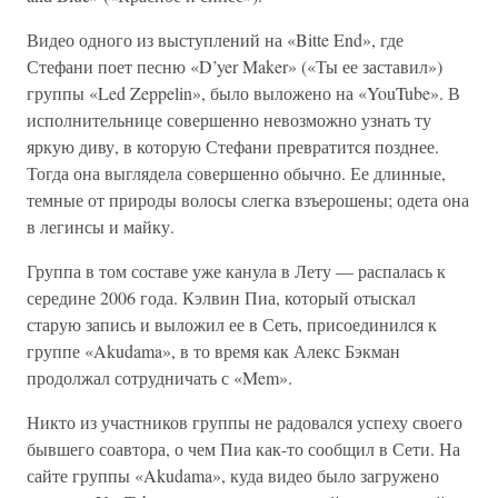
Видео одного из выступлений на «Bitte End», где
Стефани поет песню «D’yer Maker» («Ты ее заставил»)
группы «Led Zeppelin», было выложено на «YouTube». В
исполнительнице совершенно невозможно узнать ту
яркую диву, в которую Стефани превратится позднее.
Тогда она выглядела совершенно обычно. Ее длинные,
темные от природы волосы слегка взъерошены; одета она
в легинсы и майку.
Группа в том составе уже канула в Лету — распалась к
середине 2006 года. Кэлвин Пиа, который отыскал
старую запись и выложил ее в Сеть, присоединился к
группе «Akudama», в то время как Алекс Бэкман
продолжал сотрудничать с «Mem».
Никто из участников группы не радовался успеху своего
бывшего соавтора, о чем Пиа как-то сообщил в Сети. На
сайте группы «Akudama», куда видео было загружено