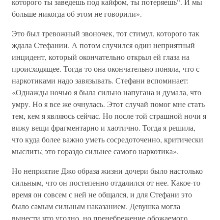
которого ты заведешь под кайфом, ты потеряешь“. И мы
больше никогда об этом не говорили».
Это был тревожный звоночек, тот стимул, которого так
ждала Стефании. А потом случился один неприятный
инцидент, который окончательно открыл ей глаза на
происходящее. Тогда-то она окончательно поняла, что с
наркотиками надо завязывать. Стефани вспоминает:
«Однажды ночью я была сильно напугана и думала, что
умру. Но я все же очнулась. Этот случай помог мне стать
тем, кем я являюсь сейчас. Но после той страшной ночи я
вижу вещи фрагментарно и хаотично. Тогда я решила,
что куда более важно уметь сосредоточенно, критически
мыслить; это гораздо сильнее самого наркотика».
Но неприятие Джо образа жизни дочери было настолько
сильным, что он постепенно отдалился от нее. Какое-то
время он совсем с ней не общался, и для Стефани это
было самым сильным наказанием. Девушка могла
вынести что угодно, но пренебрежение обожаемого