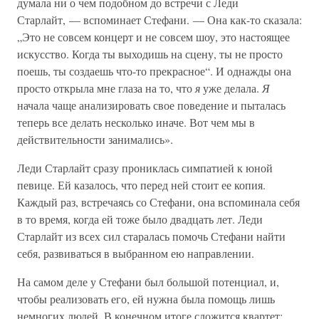
думала ни о чем подобном до встречи с Леди
Старлайт, — вспоминает Стефани. — Она как-то сказала:
„Это не совсем концерт и не совсем шоу, это настоящее
искусство. Когда ты выходишь на сцену, ты не просто
поешь, ты создаешь что-то прекрасное“. И однажды она
просто открыла мне глаза на то, что
я
уже делала.
Я
начала чаще анализировать свое поведение и пыталась
теперь все делать несколько иначе. Вот чем мы в
действительности занимались».
Леди Старлайт сразу прониклась симпатией к юной
певице. Ей казалось, что перед ней стоит ее копия.
Каждый раз, встречаясь со Стефани, она вспоминала себя
в то время, когда ей тоже было двадцать лет. Леди
Старлайт из всех сил старалась помочь Стефани найти
себя, развиваться в выбранном ею направлении.
На самом деле у Стефани был большой потенциал, и,
чтобы реализовать его, ей нужна была помощь лишь
немногих людей. В конечном итоге сложится квартет: