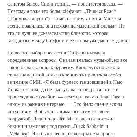
фанатом Брюса Спрингстина, — признается звезда. —
Поэтому
я
тоже его большой фанат. „Thunder Road“
(„Громовая дорога“) — наша любимая песня. Мне она
всегда нравилась, она похожа на маленький фильм». Не
это ли лучшее доказательство близости, которая
зародилась между Стефани и ее отцом уже давным-давно.
Но все же выбор профессии Стефани вызывал
определенные вопросы. Она занималась музыкой, но все
равно была склонна к бурлеску. Когда чуть позже она
стала знаменитой, эта ее склонность привлекла особое
внимание СМИ. «Я была бурлеск-танцовщицей в Нью-
Йорке, но никогда не выступала голой, разве что это
происходило случайно, — отметила как-то Леди Гага в
одном из ранних интервью. — Это было сценическим
искусством.
Я
обычно занималась этим со своей
подружкой, Леди Старлайт. Мы надевали похожие
бикини и зажигали под песни „Black Sabbath“ и
„Metallica“. Это были песни, от которых мы просто