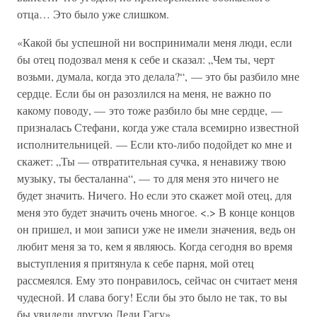
отца… Это было уже слишком.
«Какой бы успешной ни воспринимали меня люди, если
бы отец подозвал меня к себе и сказал: „Чем ты, черт
возьми, думала, когда это делала?“, — это бы разбило мне
сердце. Если бы он разозлился на меня, не важно по
какому поводу, — это тоже разбило бы мне сердце, —
призналась Стефани, когда уже стала всемирно известной
исполнительницей. — Если кто-либо подойдет ко мне и
скажет: „Ты — отвратительная сучка, я ненавижу твою
музыку, ты бесталанна“, — то для меня это ничего не
будет значить. Ничего. Но если это скажет мой отец, для
меня это будет значить очень многое. <.> В конце концов
он пришел, и мои записи уже не имели значения, ведь он
любит меня за то, кем я являюсь. Когда сегодня во время
выступления я притянула к себе парня, мой отец
рассмеялся. Ему это понравилось, сейчас он считает меня
чудесной. И слава богу! Если бы это было не так, то вы
бы увидели другую Леди Гагу».