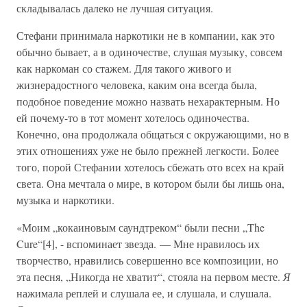
складывалась далеко не лучшая ситуация.
Стефани принимала наркотики не в компании, как это
обычно бывает, а в одиночестве, слушая музыку, совсем
как наркоман со стажем. Для такого живого и
жизнерадостного человека, каким она всегда была,
подобное поведение можно назвать нехарактерным. Но
ей почему-то в тот момент хотелось одиночества.
Конечно, она продолжала общаться с окружающими, но в
этих отношениях уже не было прежней легкости. Более
того, порой Стефании хотелось сбежать ото всех на край
света. Она мечтала о мире, в котором были бы лишь она,
музыка и наркотики.
«Моим „кокаиновым саундтреком“ были песни „The
Cure“[4], - вспоминает звезда. — Мне нравилось их
творчество, нравились совершенно все композиции, но
эта песня, „Никогда не хватит“, стояла на первом месте.
Я
нажимала реплей и слушала ее, и слушала, и слушала.