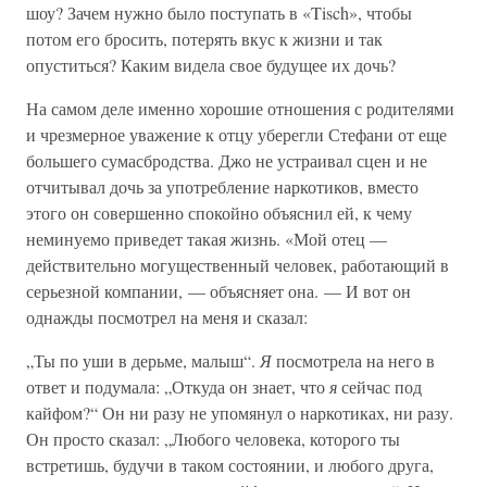
шоу? Зачем нужно было поступать в «Tisch», чтобы
потом его бросить, потерять вкус к жизни и так
опуститься? Каким видела свое будущее их дочь?
На самом деле именно хорошие отношения с родителями
и чрезмерное уважение к отцу уберегли Стефани от еще
большего сумасбродства. Джо не устраивал сцен и не
отчитывал дочь за употребление наркотиков, вместо
этого он совершенно спокойно объяснил ей, к чему
неминуемо приведет такая жизнь. «Мой отец —
действительно могущественный человек, работающий в
серьезной компании, — объясняет она. — И вот он
однажды посмотрел на меня и сказал:
„Ты по уши в дерьме, малыш“.
Я
посмотрела на него в
ответ и подумала: „Откуда он знает, что
я
сейчас под
кайфом?“ Он ни разу не упомянул о наркотиках, ни разу.
Он просто сказал: „Любого человека, которого ты
встретишь, будучи в таком состоянии, и любого друга,