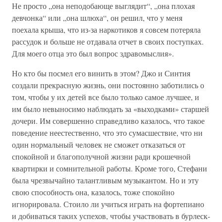
Не просто „она неподобающе выглядит“, „она плохая
девчонка“ или „она шлюха“, он решил, что у меня
поехала крыша, что из-за наркотиков я совсем потеряла
рассудок и больше не отдавала отчет в своих поступках.
Для моего отца это был вопрос здравомыслия».
Но кто бы посмел его винить в этом? Джо и Синтия
создали прекрасную жизнь, они постоянно заботились о
том, чтобы у их детей все было только самое лучшее, и
им было невыносимо наблюдать за «выходками» старшей
дочери. Им совершенно справедливо казалось, что такое
поведение неестественно, что это сумасшествие, что ни
один нормальный человек не сможет отказаться от
спокойной и благополучной жизни ради крошечной
квартирки и сомнительной работы. Кроме того, Стефани
была чрезвычайно талантливым музыкантом. Но и эту
свою способность она, казалось, тоже спокойно
игнорировала. Стоило ли учиться играть на фортепиано
и добиваться таких успехов, чтобы участвовать в бурлеск-