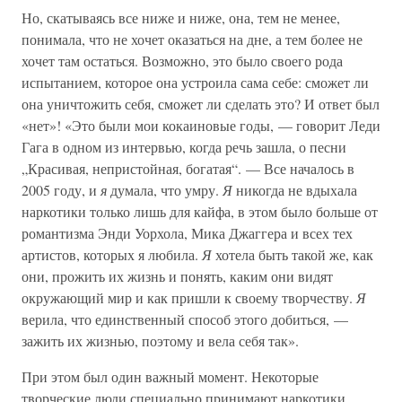
Но, скатываясь все ниже и ниже, она, тем не менее,
понимала, что не хочет оказаться на дне, а тем более не
хочет там остаться. Возможно, это было своего рода
испытанием, которое она устроила сама себе: сможет ли
она уничтожить себя, сможет ли сделать это? И ответ был
«нет»! «Это были мои кокаиновые годы, — говорит Леди
Гага в одном из интервью, когда речь зашла, о песни
„Красивая, непристойная, богатая“. — Все началось в
2005 году, и
я
думала, что умру.
Я
никогда не вдыхала
наркотики только лишь для кайфа, в этом было больше от
романтизма Энди Уорхола, Мика Джаггера и всех тех
артистов, которых я любила.
Я
хотела быть такой же, как
они, прожить их жизнь и понять, каким они видят
окружающий мир и как пришли к своему творчеству.
Я
верила, что единственный способ этого добиться, —
зажить их жизнью, поэтому и вела себя так».
При этом был один важный момент. Некоторые
творческие люди специально принимают наркотики,