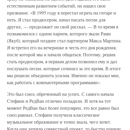
естественным развитием событий, он нашел свое
призвание. «В 1995 году я перестал играть на гитаре и
петь.
Я
стал продюсером, начал писать песни для
других, — продолжает он свой рассказ. — В то время я
познакомился с одним парнем, которого звали Рами
(Якуб), который позднее стал партнером Макса Мартина.
Я
встретил его на вечеринке в честь его дня рождения,
после которой мы и начали общаться. Поэтому, решив
стать продюсером, я первым делом позвонил ему и дал
послушать песни, которые сочинил за это время. В итоге
мы решили объединить усилия. Именно он показал мне,
как работать с компьютерными программами».
Это был союз, обреченный на успех. С самого начала
Стефани и РедВан отлично поладили. И хотя на тот
момент РедВан был более популярен, это все равно был
союз равных. Стефани получила классическое
музыкальное образование и точно знала, чего хочет.
Когда они затеяли совместный проект, то быстро поняли,