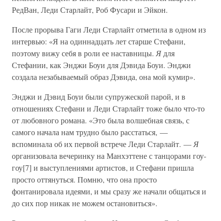
РедВан, Леди Старлайт, Роб Фусари и Эйкон.
После прорыва Гаги Леди Старлайт отметила в одном из
интервью: «Я на одиннадцать лет старше Стефани,
поэтому вижу себя в роли ее наставницы.
Я
для
Стефании, как Энджи Боуи для Дэвида Боуи. Энджи
создала незабываемый образ Дэвида, она мой кумир».
Энджи и Дэвид Боуи были супружеской парой, и в
отношениях Стефани и Леди Старлайт тоже было что-то
от любовного романа. «Это была волшебная связь, с
самого начала нам трудно было расстаться, —
вспоминала об их первой встрече Леди Старлайт. —
Я
организовала вечеринку на Манхэттене с танцорами гоу-
гоу[7] и выступлениями артистов, и Стефани пришла
просто оттянуться. Помню, что она просто
фонтанировала идеями, и мы сразу же начали общаться и
до сих пор никак не можем остановиться».