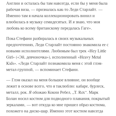
Англии и осталась бы там навсегда, если бы у меня была
рабочая виза, — призналась как-то Леди Старлайт. —
Именно там я начала коллекционировать винил и
влюбилась в музыку семидесятых. И
я
знаю, что моя
любовь ко всему британскому передалась Гаге».
Пока Стефани разбиралась в своих музыкальных
предпочтениях, Леди Старлайт постоянно знакомила ее с
новыми исполнителями. Любимым был трек «Hey Little
Girl» («Эй, девчоночка»), исполненный «Heavy Metal
Kids». «Леди Старлайт познакомила меня с этой глэм-
метал-группой, — вспоминает Стефани.
— Глэм оказал на меня большое влияние, он вообще
лежит в основе всего, что я таклюблю: кабаре, бурлеск,
металл, рок.
Я
обожаю Кокни Ребел, „T. Rex“. Марк
Болан носил костюм для подводного плавания, покрытый
зеркалами, — вот откуда ко мне пришел образ костюма,
похожего на диско-шар. Именно этот костюм навсегда