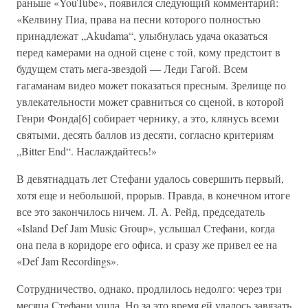
раньше «YouTube», появился следующий комментарий:
«Келвину Пиа, права на песни которого полностью
принадлежат „Akudama“, улыбнулась удача оказаться
перед камерами на одной сцене с той, кому предстоит в
будущем стать мега-звездой — Леди Гагой. Всем
гагаманам видео может показаться пресным. Зрелище по
увлекательности может сравниться со сценой, в которой
Генри Фонда[6] собирает чернику, а это, клянусь всеми
святыми, десять баллов из десяти, согласно критериям
„Bitter End“. Наслаждайтесь!»
В девятнадцать лет Стефани удалось совершить первый,
хотя еще и небольшой, прорыв. Правда, в конечном итоге
все это закончилось ничем. Л. А. Рейд, председатель
«Island Def Jam Music Group», услышал Стефани, когда
она пела в коридоре его офиса, и сразу же привел ее на
«Def Jam Recordings».
Сотрудничество, однако, продлилось недолго: через три
месяца Стефани ушла. Но за это время ей удалось завязать