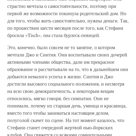
страстно мечтала о самостоятельности, поэтому при
первой же возможности покинула родительский дом. Но
для того, чтобы жить самостоятельно, нужны деньги. Так,
по прошествии шести месяцев после того, как Стефани
бросила «Tisch», она стала бурлеск-певицей.
Это, конечно, было совсем не то занятие, о котором
мечтали Джо и Синтия. Они воспитывали своих дочерей
активными членами общества, дали им прекрасное
образование и рассчитывали на то, что в дальнейшем они
добьются немалого успеха в жизни. Синтия и Джо
достигли высокого социального положения, и несмотря
на всю свою демократичность, к некоторым вещам
относились, мягко говоря, без симпатии. Они не
понимали, почему их старшая дочь, умница и красавица,
вместо того чтобы заниматься настоящим делом,
полуголой скачет по сцене. На тот момент казалось, что
Стефани станет очередной жертвой нью-йоркских
клубов. Она свяжется со всякими сомнительными