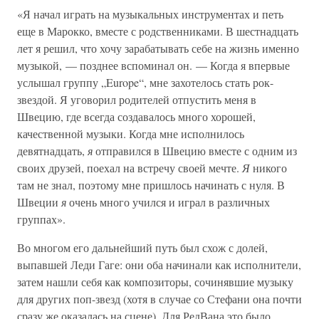
«Я начал играть на музыкальных инструментах и петь
еще в Марокко, вместе с родственниками. В шестнадцать
лет я решил, что хочу зарабатывать себе на жизнь именно
музыкой, — позднее вспоминал он. — Когда я впервые
услышал группу „Europe“, мне захотелось стать рок-
звездой. Я уговорил родителей отпустить меня в
Швецию, где всегда создавалось много хорошей,
качественной музыки. Когда мне исполнилось
девятнадцать,
я
отправился в Швецию вместе с одним из
своих друзей, поехал на встречу своей мечте.
Я
никого
там не знал, поэтому мне пришлось начинать с нуля. В
Швеции
я
очень много учился и играл в различных
группах».
Во многом его дальнейший путь был схож с долей,
выпавшей Леди Гаге: они оба начинали как исполнители,
затем нашли себя как композиторы, сочинявшие музыку
для других поп-звезд (хотя в случае со Стефани она почти
сразу же оказалась на сцене). Для РедВана это было