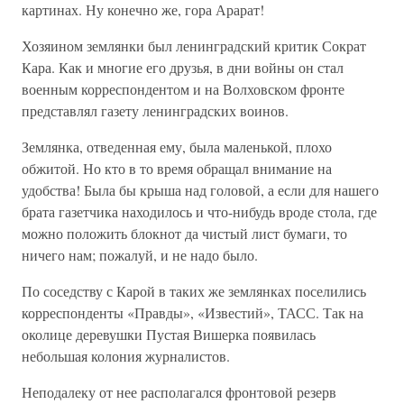
картинах. Ну конечно же, гора Арарат!
Хозяином землянки был ленинградский критик Сократ
Кара. Как и многие его друзья, в дни войны он стал
военным корреспондентом и на Волховском фронте
представлял газету ленинградских воинов.
Землянка, отведенная ему, была маленькой, плохо
обжитой. Но кто в то время обращал внимание на
удобства! Была бы крыша над головой, а если для нашего
брата газетчика находилось и что-нибудь вроде стола, где
можно положить блокнот да чистый лист бумаги, то
ничего нам; пожалуй, и не надо было.
По соседству с Карой в таких же землянках поселились
корреспонденты «Правды», «Известий», ТАСС. Так на
околице деревушки Пустая Вишерка появилась
небольшая колония журналистов.
Неподалеку от нее располагался фронтовой резерв