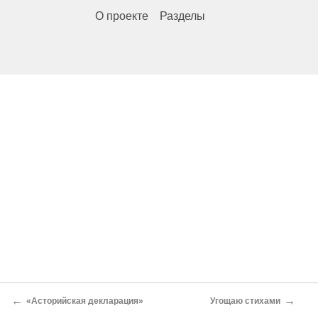
О проекте
Разделы
←
→
«Асторийская декларация»
Угощаю стихами