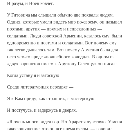
И разум, и Ноев ковчег.
У Гитовича мы слышали обычно две похвалы людям.
Одних, которые умели видеть мир по-своему, он называл
поэтами, других — прямых и непреклонных —
солдатами. Люди советской Армении, казалось ему, были
одновременно и поэтами и солдатами. Вот почему ему
так легко дышалось там. Вот почему Армения была для
него чем-то вроде «волшебного колодца». В одном из
«двух вариантов писем к Арутюну Галенцу» он писал:
Когда устану я и затоскую
Среди литературных передряг —
Я к Вам приду, как странник, в мастерскую
И постучусь, и задержусь в дверях.
«Я очень много видел гор. Но Арарат я чувствую. У меня
такое ощущение, что он все время рядом, — говорил