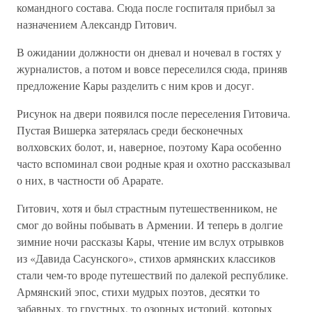
командного состава. Сюда после госпиталя прибыл за
назначением Александр Гитович.
В ожидании должности он дневал и ночевал в гостях у
журналистов, а потом и вовсе переселился сюда, приняв
предложение Кары разделить с ним кров и досуг.
Рисунок на двери появился после переселения Гитовича.
Пустая Вишерка затерялась среди бесконечных
волховских болот, и, наверное, поэтому Кара особенно
часто вспоминал свои родные края и охотно рассказывал
о них, в частности об Арарате.
Гитович, хотя и был страстным путешественником, не
смог до войны побывать в Армении. И теперь в долгие
зимние ночи рассказы Кары, чтение им вслух отрывков
из «Давида Сасунского», стихов армянских классиков
стали чем-то вроде путешествий по далекой республике.
Армянский эпос, стихи мудрых поэтов, десятки то
забавных, то грустных, то озорных историй, которых