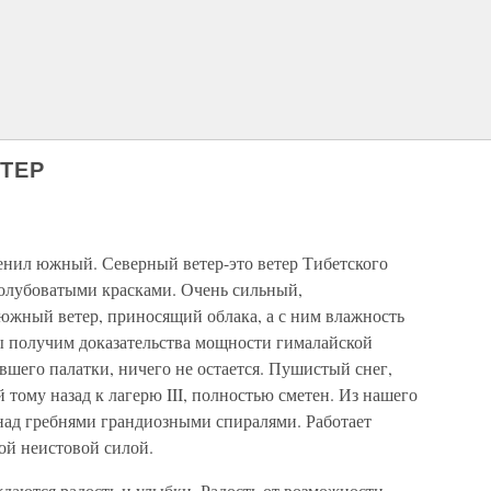
ТЕР
менил южный. Северный ветер-это ветер Тибетского
 голубоватыми красками. Очень сильный,
южный ветер, приносящий облака, а с ним влажность
 мы получим доказательства мощности гималайской
ившего палатки, ничего не остается. Пушистый снег,
 тому назад к лагерю III, полностью сметен. Из нашего
 над гребнями грандиозными спиралями. Работает
ой неистовой силой.
даются радость и улыбки. Радость от возможности