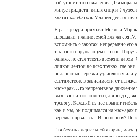
чай утопит эти сожаления. Для моральн
минус тридцати, капля спирта ? чудесн
хватит колебаться. Малина действитель
В разгар бури приходят Мелле и Марша
площадки, планируемой для лагеря IV. 
вспомнить о заботах, непрерывно его 
так часто нарушающем его сон. Поручи
однако, не стал терять времени даром
липкой лентой во всех точках, где они
нейлоновые веревки удлиняются или у
сантиметров, в зависимости от натяже
жюмарах. Это непрерывное движение ту
вызывает износ оплетки, а иногда даже
тревогу. Каждый из нас помнит гибель
как и мы, он поднимался на жюмарах 
веревка порвалась... Изношенная? Пер
Эта боязнь смертельной аварии, могущ
вследствие разрыва веревки, изношенн