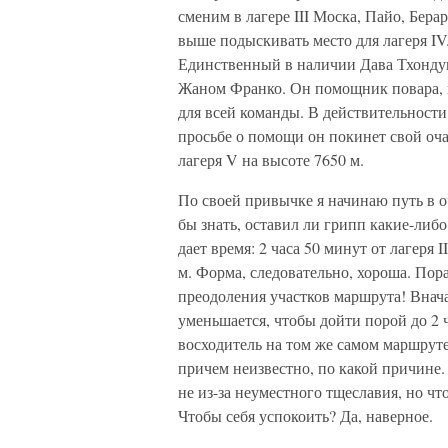
сменим в лагере III Моска, Пайо, Бер
выше подыскивать место для лагеря IV
Единственный в наличии Дава Тхондуп,
Жаном Франко. Он помощник повара, и 
для всей команды. В действительност
просьбе о помощи он покинет свой очаг
лагеря V на высоте 7650 м.
По своей привычке я начинаю путь в о
бы знать, оставил ли грипп какие-либ
дает время: 2 часа 50 минут от лагеря I
м. Форма, следовательно, хороша. Пор
преодоления участков маршрута! Вначал
уменьшается, чтобы дойти порой до 2 ч
восходитель на том же самом маршруте
причем неизвестно, по какой причине. 
не из-за неуместного тщеславия, но чт
Чтобы себя успокоить? Да, наверное.