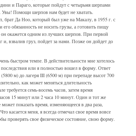
ардини и Параго, которые пойдут с четырьмя шерпами
. Увы! Помощи шерпов нам будет не хватать.
 брат Да Ноо, который был уже на Макалу, в 1955 г. с
его обязанность не носить грузы, а готовить пищу
и он окажется одним из лучших шерпов. При первой
 и, взвалив груз, пойдет за нами. Позже он дойдет до
чень быстром темпе. В действительности мне хотелось
о последствия или я полностью вошел в форму. Ответ
I (5800 м) до лагеря III (6500 м) при перепаде высот 700
азительно, как может меняться длительность
е требуется семь-восемь часов, затем время
асов 15 минут или 2 часа 10 минут. Один и тот же
 может показать время, изменяющееся в два раза,
Что касается меня, я всегда отмечал свое время вовсе
обы проверять свое физическое состояние, свою форму.