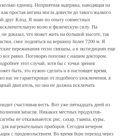
есколько единиц. Неприятная задержка, наводящая на
 как простая ангина могла довести до такого жалкого
мой друг Клод. Я знаю по опыту совместных
о исключительную волю и физическую силу. На
 он доказал, что может жить на большой высоте, так
астки, смог подняться на вершину более 7200 м. Я
еские переживания тесно связаны, а в экспедициях еще
о все равно. Поговорю попозже с нашим доктором.
дробнее этот случай, хотя бы с точки зрения
жет быть, это нужно сделать и в настоящее время,
из нас не гарантирован от подобного злоключения, я
ощный двигатель, но она не должна исключать
ходит счастливая весть. Вот уже пятнадцать дней из
ополнения запасов. Никаких местных продуктов-
агибы не отказываются: рис, сахар, тзампа, куры,
 для нагревательных приборов. Сегодня вечером
щик с продовольствием. Во время бури переход через