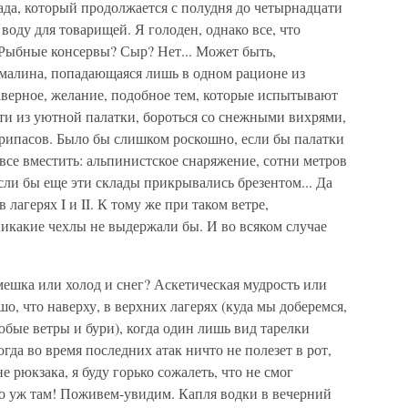
пада, который продолжается с полудня до четырнадцати
воду для товарищей. Я голоден, однако все, что
. Рыбные консервы? Сыр? Нет... Может быть,
 малина, попадающаяся лишь в одном рационе из
наверное, желание, подобное тем, которые испытывают
ти из уютной палатки, бороться со снежными вихрями,
припасов. Было бы слишком роскошно, если бы палатки
се вместить: альпинистское снаряжение, сотни метров
сли бы еще эти склады прикрывались брезентом... Да
лагерях I и II. К тому же при таком ветре,
икакие чехлы не выдержали бы. И во всяком случае
ешка или холод и снег? Аскетическая мудрость или
о, что наверху, в верхних лагерях (куда мы доберемся,
юбые ветры и бури), когда один лишь вид тарелки
гда во время последних атак ничто не полезет в рот,
е рюкзака, я буду горько сожалеть, что не смог
то уж там! Поживем-увидим. Капля водки в вечерний