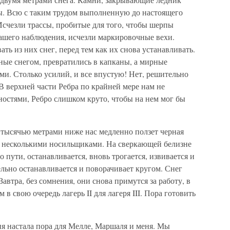
ны. Всю с таким трудом выполненную до настоящего
 Исчезли трассы, пробитые для того, чтобы шерпы
нашего наблюдения, исчезли маркировочные вехи.
ть из них снег, перед тем как их снова устанавливать.
ные снегом, превратились в капканы, а мирные
. Столько усилий, и все впустую! Нет, решительно
В верхней части Ребра по крайней мере нам не
ностями, Ребро слишком круто, чтобы на нем мог бы
тысячью метрами ниже нас медленно ползет черная
я несколькими носильщиками. На сверкающей белизне
пути, останавливается, вновь трогается, извивается и
ельно останавливается и поворачивает кругом. Снег
Завтра, без сомнения, они снова примутся за работу, в
в свою очередь лагерь II для лагеря III. Пора готовить
ня настала пора для Мелле, Маршаля и меня. Мы