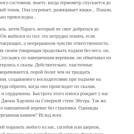
ого состояния, знаете, когда термометр спускается до
ый тоник. Она согревает, развязывает языки... Пошли,
но превосходна...
ль, затем Параго, который не смог добраться до
Он выбился из сил; это нетрудно понять, если
атакующих, о непрерывном чувстве ответственности,
в своим товарищам продолжать подъем без него, он,
. Спускаясь по навешенным веревкам, он обматывал их
 терлись о скалы. Действительно, эластичные
корачиваются, порой более чем на тридцать
ния, создаваемого восходителями при подъеме на
да-обратно, когда оно происходит по скалам,
 и сердцевины. Быстрота этого износа рождает у нас
 Джона Харлина на Северной стене Эйгера. Так же,
по навешенной веревке без страховки. Однажды
ерезанная камнем? Исход ясен.
ей поразить любого из нас, сагибов или шерпов,
ой трением или разрубленной камнем, будет меня