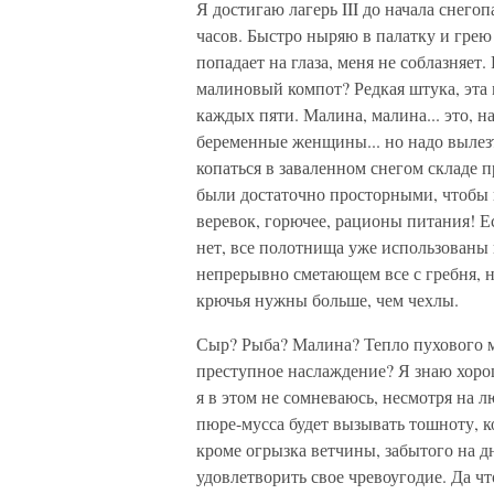
Я достигаю лагерь III до начала снего
часов. Быстро ныряю в палатку и грею 
попадает на глаза, меня не соблазняет
малиновый компот? Редкая штука, эта
каждых пяти. Малина, малина... это, 
беременные женщины... но надо вылез
копаться в заваленном снегом складе 
были достаточно просторными, чтобы в
веревок, горючее, рационы питания! Е
нет, все полотнища уже использованы в 
непрерывно сметающем все с гребня, н
крючья нужны больше, чем чехлы.
Сыр? Рыба? Малина? Тепло пухового м
преступное наслаждение? Я знаю хорош
я в этом не сомневаюсь, несмотря на л
пюре-мусса будет вызывать тошноту, ко
кроме огрызка ветчины, забытого на дн
удовлетворить свое чревоугодие. Да ч