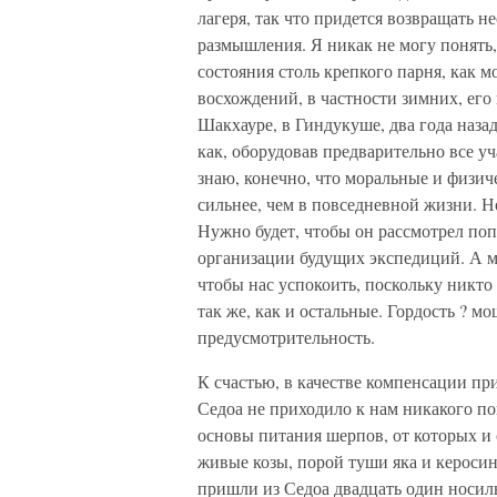
лагеря, так что придется возвращать н
размышления. Я никак не могу понять,
состояния столь крепкого парня, как 
восхождений, в частности зимних, ег
Шакхауре, в Гиндукуше, два года назад
как, оборудовав предварительно все уч
знаю, конечно, что моральные и физич
сильнее, чем в повседневной жизни. Н
Нужно будет, чтобы он рассмотрел попо
организации будущих экспедиций. А мо
чтобы нас успокоить, поскольку никто 
так же, как и остальные. Гордость ? м
предусмотрительность.
К счастью, в качестве компенсации при
Седоа не приходило к нам никакого п
основы питания шерпов, от которых и с
живые козы, порой туши яка и керосин
пришли из Седоа двадцать один носиль