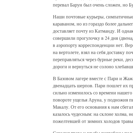
перевал Барун был очень сложен, но Б
Наши почтовые курьеры, симпатичные 
караваном, но из гораздо более дальнег
доставляет почту из Катманду. И одна
совершили прогулочку в 24 дня (двенад
в аэропорту корреспонденции нет. Вер
на вертолете, взял на себя доставку по
переправляться через бурные реки, дес
дороги и вернуться не солоно хлебавш
В Базовом лагере вместе с Пари и Жаж
двенадцать шерпов. Пари пошлет их про
сильно изменилось со времени нашего п
повороте ущелья Аруна, у подножия пи
Макалу. От его основания к нам сбег
казалось чудесным: на склоне холма, 
пожелтевшей от зимних холодов трав
Сегодня трава и глыбы погребены под