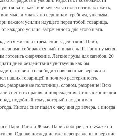
увствовать, как твои мускулы снова начинают жить,
твои мысли мчатся по вершинам, гребням, ущельям.
при каждом усилии идущего перед тобой товарища,
 от каждого усилия, затраченного для этого шага.
ождается жизнь и стремление к действию. Пайо,
 шерпами собираются выйти в лагерь III. Грипп у меня
им готовить снаряжение. Легкие грузы для сагибов, 20
дцати дней бездействия чувствуешь как бы
радио, что ветер освободил навешенные веревки и
ивел наших товарищей в полную растерянность.
ки, разорванные полотнища, словом, разорение! Всю
али снег и исправляли повреждения. Лишь в конце дня
опад, подобный тому, который нас донимал
года. Иногда снег падал с часу дня до вечера, а иногда
ились Пари, Гийо и Жаже. Пари сообщает, что Жаже по-
отиков. Однако последние уже переправлены в верхние