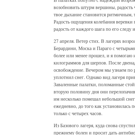
возобновить штурм вершины, радость ч
твое дыхание становится ритмичным, 
Радость ощущения колебания веревки 
радость от каждого шага по его следу и
27 апреля. Ветер стих. В лагерях возр
Берардини, Моска и Параго с четырьмя
более или менее прошел, и я помогаю 
килограммов для шерпов. После двена
освобождение. Вечером мы узнаем по 
уплотнил снег. Однако вид лагеря пр
Заваленные палатки, поломанные стой
вторую половину дня они перелопачив
им несколько помешал небольшой снег
ежедневно, до того как установилась по
только с четырех часов.
Из Базового лагеря, куда снова спуст
прежнему болен и просит дать антиби