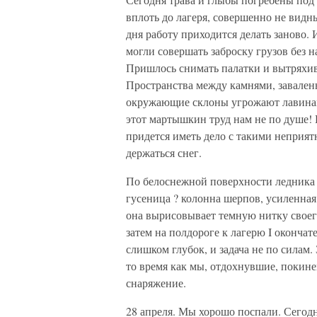
вплоть до лагеря, совершенно не вид
дня работу приходится делать заново.
могли совершать заброску грузов без 
Пришлось снимать палатки и вытряхива
Пространства между камнями, завален
окружающие склоны угрожают лавинами
этот мартышкин труд нам не по душе! 
придется иметь дело с такими неприят
держаться снег.
По белоснежной поверхности ледника 
гусеница ? колонна шерпов, усиленна
она вырисовывает темную нитку своего 
затем на полдороге к лагерю I окончат
слишком глубок, и задача не по силам. 
то время как мы, отдохнувшие, покинем 
снаряжение.
28 апреля. Мы хорошо поспали. Сегод