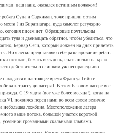
удиман, наш наик, оказался истинным вожаком!
ребята Супа и Саркиман, тоже пришли с этим
о места ? из Биратнагара, куда самолет регулярно
ко, сегодня писем нет. Образцовые почтальоны
цать туда и двенадцать обратно), чтобы убедиться, что
оятно, Бернар Сеги, который должен на днях прилететь
чты. Но я легко представляю себе разочарование ребят:
ятки потоков, бежать весь день, спать ночью на краю
и-это действительно слишком уж несправедливо.
е находятся в настоящее время Франсуа Гийо и
бивать трассу до лагеря I. В этом Базовом лагере все
рихода. С 19 марта (вот уже более месяца!), когда на
ка VI, появился перед нами во всем своем величие
ала небольшая ложбина. Местоположение лагеря
немного выше потока, большой участок короткой,
ы, усеянной громадными скальными глыбами.
 двумя метрами снега. Камни, закрывающие ледник