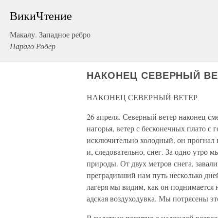
ВикиЧтение
Макалу. Западное ребро
Параго Робер
НАКОНЕЦ СЕВЕРНЫЙ ВЕ
НАКОНЕЦ СЕВЕРНЫЙ ВЕТЕР
26 апреля. Северный ветер наконец с
нагорья, ветер с бесконечных плато с
исключительно холодный, он прогнал 
и, следовательно, снег. За одно утро
природы. От двух метров снега, завал
преградивший нам путь несколько дней
лагеря мы видим, как он поднимается
адская воздуходувка. Мы потрясены эт
В палатках попутно с надеждой возрож