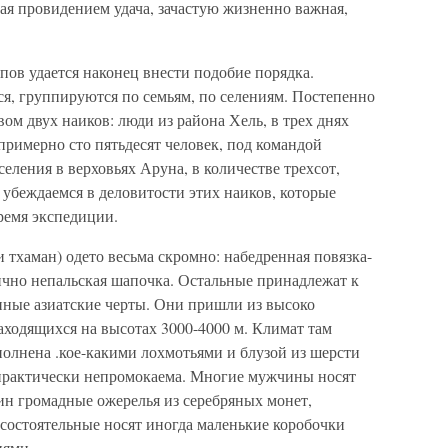
я провидением удача, зачастую жизненно важная,
ов удается наконец внести подобие порядка.
я, группируются по семьям, по селениям. Постепенно
ом двух наиков: люди из района Хель, в трех днях
 примерно сто пятьдесят человек, под командой
селения в верховьях Аруна, в количестве трехсот,
беждаемся в деловитости этих наиков, которые
время экспедиции.
тхаман) одето весьма скромно: набедренная повязка-
ично непальская шапочка. Остальные принадлежат к
ные азиатские черты. Они пришли из высоко
аходящихся на высотах 3000-4000 м. Климат там
олнена .кое-какими лохмотьями и блузой из шерсти
а практически непромокаема. Многие мужчины носят
н громадные ожерелья из серебряных монет,
состоятельные носят иногда маленькие коробочки
иями.