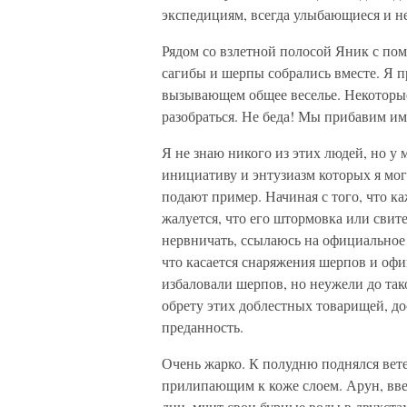
экспедициям, всегда улыбающиеся и 
Рядом со взлетной полосой Яник с по
сагибы и шерпы собрались вместе. Я п
вызывающем общее веселье. Некоторые
разобраться. Не беда! Мы прибавим имя
Я не знаю никого из этих людей, но у 
инициативу и энтузиазм которых я мог
подают пример. Начиная с того, что к
жалуется, что его штормовка или свит
нервничать, ссылаюсь на официальное 
что касается снаряжения шерпов и офи
избаловали шерпов, но неужели до тако
обрету этих доблестных товарищей, д
преданность.
Очень жарко. К полудню поднялся вете
прилипающим к коже слоем. Арун, вве
дни, мчит свои бурные воды в двухста