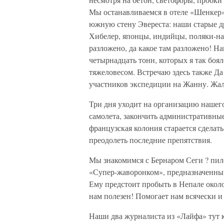
Мы останавливаемся в отеле «Шенкер»
южную стену Эвереста: наши старые д
Хибелер, японцы, индийцы, поляки-на
разложено, да какое там разложено! На
четырнадцать тонн, которых я так боя
тяжеловесом. Встречаю здесь также Д
участников экспедиции на Жанну. Жаль
Три дня уходит на организацию нашего
самолета, закончить административные
французская колония старается сделат
преодолеть последние препятствия.
Мы знакомимся с Бернаром Сеги ? пил
«Супер-жаворонком», предназначенным
Ему предстоит пробыть в Непале около 
нам полезен! Помогает нам всячески и
Наши два журналиста из «Лайфа» тут к