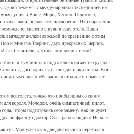
, где встречаемся с международной экспедицией на
рузья супруги Воше, Мори, Хеслон, Шломмер,
стоящее вавилонское столпотворение. Их снаряжение
громождено, свалено в кучи в саду отеля. Наши
лся, выглядят жалкой авоськой по сравнению с этим
а Ноо и Мингма Тзеринг, двух прекрасных шерпов,
! Так бы хотелось, чтобы они были с нами!
 отлета в Тумлингтар: подготовить на месте груз для
 хлопоты, договориться насчет доставки почты. Вся
ь приятным наше пребывание в столице и помогает
отом вертолета, только что прибывшим со своим
 для короля. Молодой, очень симпатичный пилот.
года, чтобы подготовить себе замену. Как он будет
 другой француз-доктор Суля, работающий в Непале.
ак тут. Мок уже готов для длительного перехода и