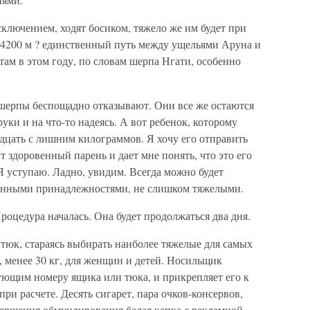
сключением, ходят босиком, тяжело же им будет при
й 4200 м ? единственный путь между ущельями Аруна и
там в этом году, по словам шерпа Нгати, особенно
шерпы беспощадно отказывают. Они все же остаются
 руки и на что-то надеясь. А вот ребенок, которому
вадцать с лишним килограммов. Я хочу его отправить
т здоровенный парень и дает мне понять, что это его
 Я уступаю. Ладно, увидим. Всегда можно будет
хонными принадлежностями, не слишком тяжелыми.
роцедура началась. Она будет продолжаться два дня.
тюк, стараясь выбирать наиболее тяжелые для самых
, менее 30 кг, для женщин и детей. Носильщик
ующим номеру ящика или тюка, и прикрепляет его к
при расчете. Десять сигарет, пара очков-консервов,
авершения обмундирования белая кепка с рекламной