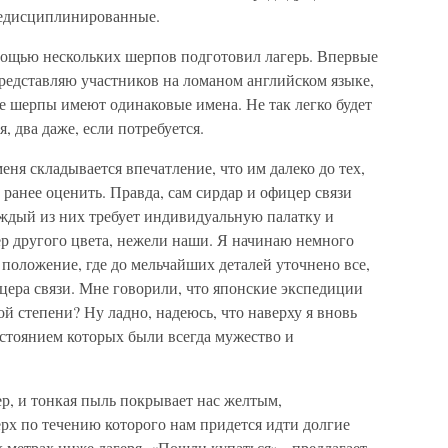
недисциплинированные.
мощью нескольких шерпов подготовил лагерь. Впервые
редставляю участников на ломаном английском языке,
 шерпы имеют одинаковые имена. Не так легко будет
, два даже, если потребуется.
меня складывается впечатление, что им далеко до тех,
 ранее оценить. Правда, сам сирдар и офицер связи
аждый из них требует индивидуальную палатку и
ер другого цвета, нежели наши. Я начинаю немного
положение, где до мельчайших деталей уточнено все,
цера связи. Мне говорили, что японские экспедиции
й степени? Ну ладно, надеюсь, что наверху я вновь
остоянием которых были всегда мужество и
р, и тонкая пыль покрывает нас желтым,
рх по течению которого нам придется идти долгие
х метрах ниже лагеря. «Пошли купаться»,- предлагает