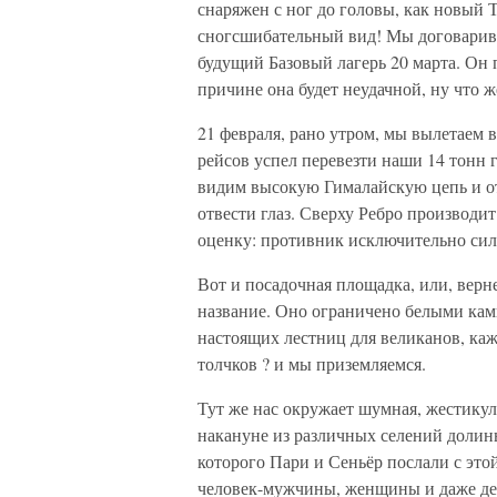
снаряжен с ног до головы, как новый Т
сногсшибательный вид! Мы договарива
будущий Базовый лагерь 20 марта. Он 
причине она будет неудачной, ну что 
21 февраля, рано утром, мы вылетаем в
рейсов успел перевезти наши 14 тонн 
видим высокую Гималайскую цепь и от
отвести глаз. Сверху Ребро производи
оценку: противник исключительно сил
Вот и посадочная площадка, или, верн
название. Оно ограничено белыми кам
настоящих лестниц для великанов, каж
толчков ? и мы приземляемся.
Тут же нас окружает шумная, жестик
накануне из различных селений долин
которого Пари и Сеньёр послали с это
человек-мужчины, женщины и даже дет