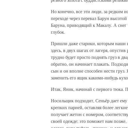
Но конечно, все эти люди, за редким и
переходе через перевал Барун высото
Баруна, приводящий к Макалу. А снег 
глубок.
Пришли даже старики, которым наши 
здесь, в двух шагах от лагеря, опустив
трудно будет просто поднять груз в д
обратно, он начинает плакать. Подходи
сын и он вполне способен нести груз.
заменить его ящик какими-нибудь ку
Итак, Яник, начинай с первого тюка. П
Носильщик подходит, Сеньёр дает ему 
крепких парней, оставляя более легкие
получает жетон с номером, соответств
своей одежде; это поможет нам позже, 
одеяло, пара туфель «теннис» и для з