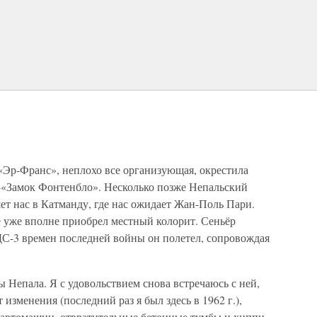
«Эр-Франс», неплохо все организующая, окрестила
-«Замок Фонтенбло». Несколько позже Непальский
т нас в Катманду, где нас ожидает Жан-Поль Пари.
 уже вполне приобрел местный колорит. Сеньёр
 ДС-3 времен последней войны он полетел, сопровождая
ы Непала. Я с удовольствием снова встречаюсь с ней,
 изменения (последний раз я был здесь в 1962 г.),
и автомашин, отвратительные бетонные тумбы и хиппи.