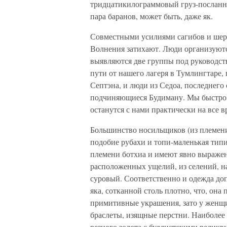
тридцатикилограммовый груз-посланна
пара баранов, может быть, даже як.
Совместными усилиями сагибов и шерп
Волнения затихают. Люди организуютс
выявляются две группы под руководств
пути от нашего лагеря в Тумлингтаре,
Септэна, и люди из Седоа, последнего 
подчиняющиеся Будиману. Мы быстро у
останутся с нами практически на все 
Большинство носильщиков (из племени 
подобие рубахи и топи-маленькая тип
племени ботхиа и имеют явно выражен
расположенных ущелий, из селений, н
суровый. Соответственно и одежда доп
яка, сотканной столь плотно, что, он
примитивные украшения, зато у женщи
браслеты, изящные перстни. Наиболее 
резного золота с буддистскими реликв