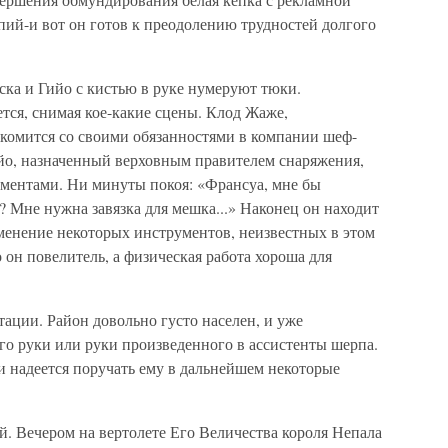
пий-и вот он готов к преодолению трудностей долгого
ска и Гийо с кистью в руке нумеруют тюки.
тся, снимая кое-какие сцены. Клод Жаже,
акомится со своими обязанностями в компании шеф-
йо, назначенный верховным правителем снаряжения,
рументами. Ни минуты покоя: «Франсуа, мне бы
а? Мне нужна завязка для мешка...» Наконец он находит
менение некоторых инструментов, неизвестных в этом
 он повелитель, а физическая работа хороша для
тации. Район довольно густо населен, и уже
го руки или руки произведенного в ассистенты шерпа.
 надеется поручать ему в дальнейшем некоторые
ой. Вечером на вертолете Его Величества короля Непала