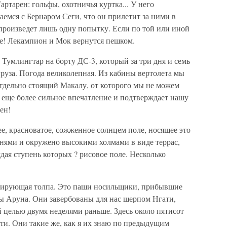
артарен: гольфы, охотничья куртка... У него
емся с Бернаром Сеги, что он прилетит за ними в
произведет лишь одну попытку. Если по той или иной
же! Лекампион и Мок вернутся пешком.
 Тумлингтар на борту ДС-3, который за три дня и семь
груза. Погода великолепная. Из кабины вертолета мы
дельно стоящий Макалу, от которого мы не можем
т еще более сильное впечатление и подтверждает нашу
ен!
ее, красноватое, сожженное солнцем поле, носящее это
нями и окружено высокими холмами в виде террас,
дая ступень которых ? рисовое поле. Несколько
улирующая толпа. Это паши носильщики, прибывшие
ы Аруна. Они завербованы для нас шерпом Нгати,
й целью двумя неделями раньше. Здесь около пятисот
и. Они такие же, как я их знаю по предыдущим