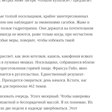
ые толпой носилыциков, крайне заинтересованных
ем они наблюдают за омовениями сагибов. Жаже и
 пользе гидротерапии. Они держатся на почтительном
когда не моются, разве только когда, при несчастном
юбые меры, поверьте, чтобы избежать такой
 рассвет, как звон котелков, кашель, какофония всяких
а в пуховых мешках. Носильщики, собравшиеся вблизи
 приготовления горячей пищи. Франсуа Гийо, явно
ается в ругательствах. Единственный результат-
 Приходится смириться: день начался. Кстати, нас
в для переноски 462 тюков.
изовать очередь. Успех мизерный. Чтобы наверняка
компактной и беспорядочной массой. Я их понимаю. Их
ли две недели в надежде завербоваться. Этот