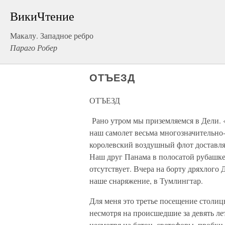
ВикиЧтение
Макалу. Западное ребро
Параго Робер
ОТЪЕЗД
ОТЪЕЗД
Рано утром мы приземляемся в Дели. 
наш самолет весьма многозначительно
королевский воздушный флот доставляе
Наш друг Панама в полосатой рубашке
отсутствует. Вчера на борту дряхлого
наше снаряжение, в Тумлингтар.
Для меня это третье посещение столиц
несмотря на происшедшие за девять лет
несмотря на бетон, светофоры, пробк