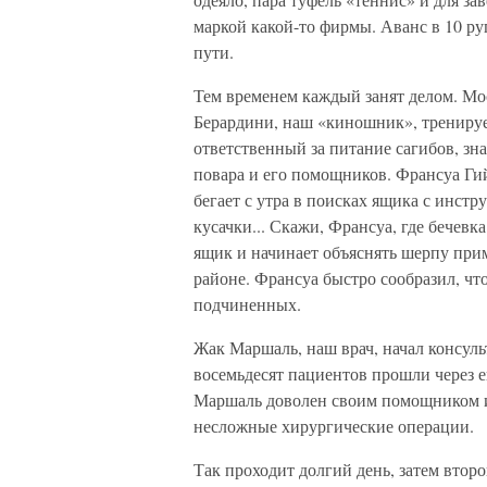
маркой какой-то фирмы. Аванс в 10 ру
пути.
Тем временем каждый занят делом. Мо
Берардини, наш «киношник», тренируе
ответственный за питание сагибов, зн
повара и его помощников. Франсуа Ги
бегает с утра в поисках ящика с инст
кусачки... Скажи, Франсуа, где бечевк
ящик и начинает объяснять шерпу при
районе. Франсуа быстро сообразил, что
подчиненных.
Жак Маршаль, наш врач, начал консуль
восемьдесят пациентов прошли через е
Маршаль доволен своим помощником и
несложные хирургические операции.
Так проходит долгий день, затем втор