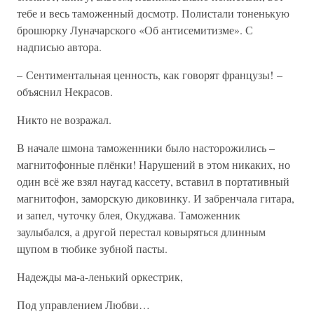
тебе и весь таможенный досмотр. Полистали тоненькую
брошюрку Луначарского «Об антисемитизме». С
надписью автора.
– Сентиментальная ценность, как говорят французы! –
объяснил Некрасов.
Никто не возражал.
В начале шмона таможенники было насторожились –
магнитофонные плёнки! Нарушений в этом никаких, но
один всё же взял наугад кассету, вставил в портативный
магнитофон, заморскую диковинку. И забренчала гитара,
и запел, чуточку блея, Окуджава. Таможенник
заулыбался, а другой перестал ковыряться длинным
щупом в тюбике зубной пасты.
Надежды ма-а-ленький оркестрик,
Под управлением Любви…