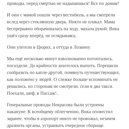
проводы, перед смертью не надышишься! Все по домам!
И они с мамой пошли через вестибюль, а мы смотрели
вслед через стеклянную дверь. Никто не плакал. Мама
беспрерывно оборачивалась на ходу, махала рукой, Вика
ушёл сразу вперёд, не оглядываясь.
Они улетели в Цюрих, а оттуда в Лозанну.
Мы ещё несколько минут взволнованно потоптались,
погалдели. До крайности захотелось выпить. Порешили
сообразить по капле-другой, помянуть путешествующих,
как положено у людей. О слежке больше вспоминать не
решались, по сторонам не смотрели, сели в два такси.
Поехали, шеф, в Пассаж!..
Генеральные проводы Некрасова были устроены
накануне. К всеобщему облегчению, Вика оповестил
заранее, чтобы в аэропорт никто не провожал, незачем
дразнить органы, устраивать очередное сборище.