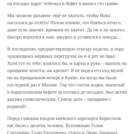
на посадку вдруг побежал в буфет и выпил сто грамм.
Мы затаили дыхание: ещё не хватало, чтобы Вика
насосался до отлёта! Потом поняли, что бояться нечего,
даже если захочет, времени не хватит. Да он и не захотел,
быстро вернулся к нам, закурил и уставился в никуда…
В последнюю, предшествующую отъезду неделю, в пору
чудовищных нервных перегрузок он и в рот не брал.
Хотя тут-то тебе, казалось бы, и карты в руки – выпить на
прощание хочется, аж кричит! Я не видел его под мухой
ни на прощальном вечере в Киеве, ни когда мы были
последний раз в Москве. Так что глоток водки, выпитый
в бориспольском буфете за полчаса до посадки, был актом
высоко символическим. Святое дело – прощание с
родиной!..
Перед главным входом киевского аэропорта Борисполь
нас было с десяток человек. Вспоминаю Гелия
Снегирёва, Галю Евтушенко, Олега и Лялю Лапиных,