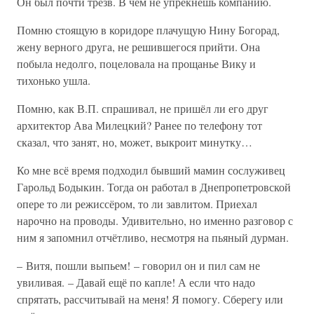
Он был почти трезв. В чём не упрекнёшь компанию.
Помню стоящую в коридоре плачущую Нину Богорад,
жену верного друга, не решившегося прийти. Она
побыла недолго, поцеловала на прощанье Вику и
тихонько ушла.
Помню, как В.П. спрашивал, не пришёл ли его друг
архитектор Ава Милецкий? Ранее по телефону тот
сказал, что занят, но, может, выкроит минутку…
Ко мне всё время подходил бывший мамин сослуживец
Гарольд Бодыкин. Тогда он работал в Днепропетровской
опере то ли режиссёром, то ли завлитом. Приехал
нарочно на проводы. Удивительно, но именно разговор с
ним я запомнил отчётливо, несмотря на пьяный дурман.
– Витя, пошли выпьем! – говорил он и пил сам не
увиливая. – Давай ещё по капле! А если что надо
спрятать, рассчитывай на меня! Я помогу. Сберегу или