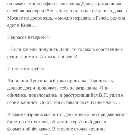
на память монографию Сальвадора Дали, в роскошном
серебряном переплёте, – такую ни за какие деньги даже в
Москве не достанешь, – можно передать с Галей, раз она
едет в Киев…
Некрасов взъярился:
– Если хочешь получить Дали, то только в собственные
руки, запомни! А там как знаешь!
И повесил трубку.
Лилианна Лунгина всё-таки приехала. Торопилась,
дальше двери провожать себя не разрешила. Они
обнялись, поцеловались, и расстроившийся В.П. ушёл к
себе в кабинет. До отлёта оставались считаные часы…
В здание аэровокзала в тот день никого без предъявления
билетов не пускали, объяснил серьёзный дядя в
форменной фуражке. В стороне стояла группка