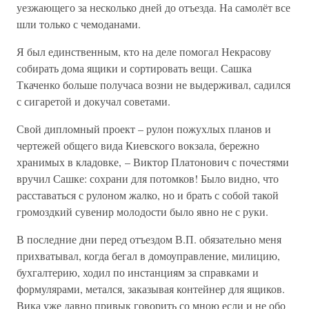
уезжающего за несколько дней до отъезда. На самолёт все
шли только с чемоданами.
Я был единственным, кто на деле помогал Некрасову
собирать дома ящики и сортировать вещи. Сашка
Ткаченко больше получаса возни не выдерживал, садился
с сигаретой и докучал советами.
Свой дипломный проект – рулон пожухлых планов и
чертежей общего вида Киевского вокзала, бережно
хранимых в кладовке, – Виктор Платонович с почестями
вручил Сашке: сохрани для потомков! Было видно, что
расставаться с рулоном жалко, но и брать с собой такой
громоздкий сувенир молодости было явно не с руки.
В последние дни перед отъездом В.П. обязательно меня
прихватывал, когда бегал в домоуправление, милицию,
бухгалтерию, ходил по инстанциям за справками и
формулярами, метался, заказывая контейнер для ящиков.
Вика уже давно привык говорить со мною если и не обо