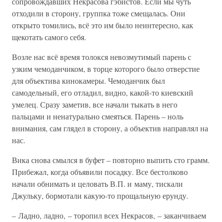
сопровождавших Некрасова гэбистов. Если мы чуть
отходили в сторону, группка тоже смещалась. Они
открыто томились, всё это им было неинтересно, как
щекотать самого себя.
Возле нас всё время толокся невозмутимый парень с
узким чемоданчиком, в торце которого было отверстие
для объектива кинокамеры. Чемоданчик был
самодельный, его отладил, видно, какой-то киевский
умелец. Сразу заметив, все начали тыкать в него
пальцами и ненатурально смеяться. Парень – ноль
внимания, сам глядел в сторону, а объектив направлял на
нас.
Вика снова смылся в буфет – повторно выпить сто грамм.
Прибежал, когда объявили посадку. Все бестолково
начали обнимать и целовать В.П. и маму, тискали
Джульку, бормотали какую-то прощальную ерунду.
– Ладно, ладно, – торопил всех Некрасов, – заканчиваем